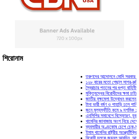
শিরোনাম
তরুণদের আন্দোলনে মোদি সরকার দুর্বল হয়ে
১২৮ বারের মতো পেছাল সাগর-রুনি হত্যা 
স্বৈরাচার পতনের পর গুপ্ত বাহিনীর আত্মপ্রক
মুক্তিযুদ্ধের বিরোধীদের ক্ষমা চাইতে হবে: মু
জাতীয় বৃক্ষমেলা উদ্বোধন করলেন প্রধানমন্ত
টানা ভারী বর্ষণ ও পাহাড়ি ঢলে পানিবন্দি চট্ট
জুনে মূল্যস্ফীতি কমে ৯ দশমিক ১৬ শতাং
এনসিপির সমাবেশে বিস্ফোরণ, যুবলীগের দুই
খামেনির জানাজায় অংশ নিয়ে দেশে ফিরলেন 
ব্যবসায়ীর অণ্ডকোষ চেপে চেক-স্ট্যাম্পে 
ইমাম খামেনির রাষ্ট্রীয় অন্ত্যেষ্টিক্রিয়ায় স
বিরোধী দলকে জয়নুল আবদিন, আপনারা ৭১