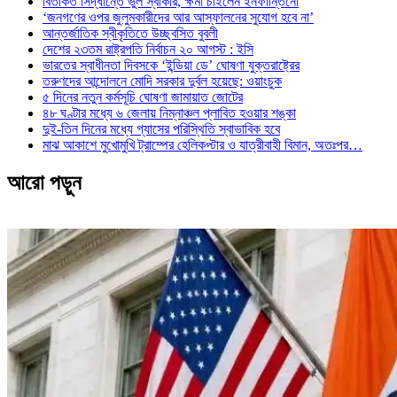
বিতর্কিত সিদ্ধান্তে ভুল স্বীকার, ক্ষমা চাইলেন ইনফান্তিনো
‘জনগণের ওপর জুলুমকারীদের আর আস্ফালনের সুযোগ হবে না’
আন্তর্জাতিক স্বীকৃতিতে উচ্ছ্বসিত বুবলী
দেশের ২৩তম রাষ্ট্রপতি নির্বাচন ২০ আগস্ট : ইসি
ভারতের স্বাধীনতা দিবসকে ‘ইন্ডিয়া ডে’ ঘোষণা যুক্তরাষ্ট্রের
তরুণদের আন্দোলনে মোদি সরকার দুর্বল হয়েছে: ওয়াংচুক
৫ দিনের নতুন কর্মসূচি ঘোষণা জামায়াত জোটের
৪৮ ঘণ্টার মধ্যে ৬ জেলায় নিম্নাঞ্চল প্লাবিত হওয়ার শঙ্কা
দুই-তিন দিনের মধ্যে গ্যাসের পরিস্থিতি স্বাভাবিক হবে
মাঝ আকাশে মুখোমুখি ট্রাম্পের হেলিকপ্টার ও যাত্রীবাহী বিমান, অতঃপর…
আরো পড়ুন