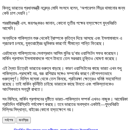
কিন্তু ভারতের প্রধানমন্ত্রী নরেন্দ্র মোদি সংসদে বলেন, ‘অপারেশন সিঁদুর থামানোর জন্য
কেউ চাপ দেয়নি।’
পররাষ্ট্রমন্ত্রী এস. জয়শঙ্করও জানান, কোনো তৃতীয় পক্ষের হস্তক্ষেপে যুদ্ধবিরতি
আসেনি।
অন্যদিকে পাকিস্তান শুরু থেকেই ট্রাম্পকে কৃতিত্ব দিয়ে আসছে এবং ইসলামাবাদে এ
প্রচারণা চলছে, যুক্তরাষ্ট্রের ভূমিকার কারণেই সীমান্তে শান্তি ফিরেছে।
এরইমধ্যে পাকিস্তানের সেনাপ্রধান আসিম মুনির দু’বার ওয়াশিংটন সফর করেছেন।
মার্কিন প্রশাসন ইসলামাবাদকে পাশে টানতে তেল সরবরাহ চুক্তিও ঘোষণা করেছে।
এই দ্বৈত চিত্রেই ভারতের গুরুত্ব বাড়ছে। কারণ ওয়াশিংটনের কাছে ভারত এখন শুধু
পাকিস্তান–প্রসঙ্গেই নয়, বরং রাশিয়ার সঙ্গেও সম্পর্কের কারণে কৌশলগতভাবে
গুরুত্বপূর্ণ। দিল্লি মস্কো থেকে তেল কিনছে, প্রতিরক্ষা ক্ষেত্রেও ঘনিষ্ঠ সহযোগিতা
রয়েছে। তাই মার্কিন কূটনীতি চাইছে ভারতকে কাছে টানতে এবং পাকিস্তানকেও
আংশিকভাবে সন্তুষ্ট রাখতে।
সব মিলিয়ে, মার্কিন প্রশাসনের দৃষ্টিতে ভারত–পাকিস্তান সম্পর্ক এখনও নাজুক। আমেরিকা
প্রতিদিন পরিস্থিতি পর্যবেক্ষণ করছে। তবে ভারতের অবস্থান একটাই—যুদ্ধবিরতি
দিল্লির সিদ্ধান্ত, বাইরের কোনো হস্তক্ষেপে নয়।
সর্বশেষ
জনপ্রিয়