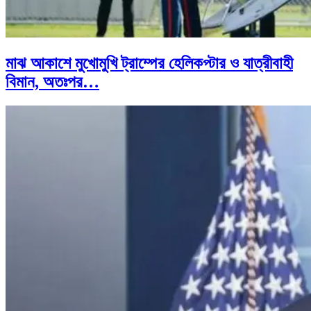
মাঝ আকাশে মুখোমুখি ট্রাম্পের হেলিকপ্টার ও যাত্রীবাহী
বিমান, অতঃপর…