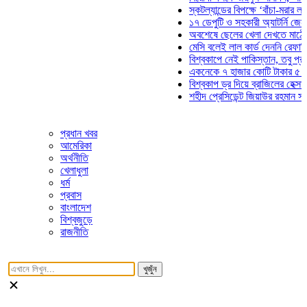
স্কটল্যান্ডের বিপক্ষে ‘বাঁচা-মরার লড়াইয়ে’
১৭ ডেপুটি ও সহকারী অ্যাটর্নি জেনারেলের
অবশেষে ছেলের খেলা দেখতে মাঠে আসছে
মেসি বলেই লাল কার্ড দেননি রেফারি! ফাউল
বিশ্বকাপে নেই পাকিস্তান, তবু প্রতিটি গ
একনেকে ৭ হাজার কোটি টাকার ৫ প্রকল্পে
বিশ্বকাপ ড্র দিয়ে ব্রাজিলের হেক্সা মিশন শু
শহীদ প্রেসিডেন্ট জিয়াউর রহমান সমাধিতে য
প্রধান খবর
আমেরিকা
অর্থনীতি
খেলাধুলা
ধর্ম
প্রবাস
বাংলাদেশ
বিশ্বজুড়ে
রাজনীতি
খুজুঁন