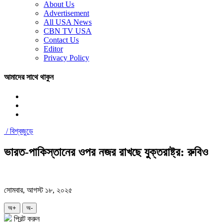
About Us
Advertisement
All USA News
CBN TV USA
Contact Us
Editor
Privacy Policy
আমাদের সাথে থাকুন
/
বিশ্বজুড়ে
ভারত-পাকিস্তানের ওপর নজর রাখছে যুক্তরাষ্ট্র: রুবিও
সোমবার, আগস্ট ১৮, ২০২৫
অ+
অ-
প্রিন্ট করুন