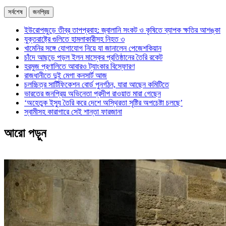
সর্বশেষ
জনপ্রিয়
ইউরোপজুড়ে তীব্র তাপপ্রবাহ: জ্বালানি সংকট ও কৃষিতে ব্যাপক ক্ষতির আশঙ্কা
যুক্তরাষ্ট্রে গুলিতে হামলাকারীসহ নিহত ৩
খামেনির সঙ্গে যোগাযোগ নিয়ে যা জানালেন পেজেশকিয়ান
চাঁদে আছড়ে পড়ল ইলন মাস্কের প্রতিষ্ঠানের তৈরি রকেট
হরমুজ প্রণালিতে আবারও ট্যাংকার বিস্ফোরণ
রাজধানীতে দুই মেগা কনসার্ট আজ
চলচ্চিত্র সার্টিফিকেশন বোর্ড পুনর্গঠন, যারা আছেন কমিটিতে
ভারতের জনপ্রিয় অভিনেতা প্রদীপ রাওয়াত মারা গেছেন
‘অহেতুক ইস্যু তৈরি করে দেশে অস্থিরতা সৃষ্টির অপচেষ্টা চলছে’
স্বামীসহ কারাগারে সেই শান্তা ফারজানা
আরো পড়ুন