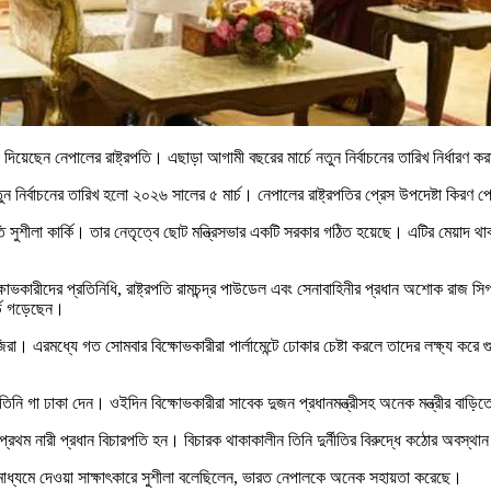
ঙে দিয়েছেন নেপালের রাষ্ট্রপতি। এছাড়া আগামী বছরের মার্চে নতুন নির্বাচনের তারিখ নির্ধারণ 
 নতুন নির্বাচনের তারিখ হলো ২০২৬ সালের ৫ মার্চ। নেপালের রাষ্ট্রপতির প্রেস উপদেষ্টা 
চারপতি সুশীলা কার্কি। তার নেতৃত্বে ছোট মন্ত্রিসভার একটি সরকার গঠিত হয়েছে। এটির মেয়াদ 
রীদের প্রতিনিধি, রাষ্ট্রপতি রামচন্দ্র পাউডেল এবং সেনাবাহিনীর প্রধান অশোক রাজ সিগদ
র্ড গড়েছেন।
া। এরমধ্যে গত সোমবার বিক্ষোভকারীরা পার্লামেন্টে ঢোকার চেষ্টা করলে তাদের লক্ষ্য ক
 তিনি গা ঢাকা দেন। ওইদিন বিক্ষোভকারীরা সাবেক দুজন প্রধানমন্ত্রীসহ অনেক মন্ত্রীর বাড়ি
 প্রথম নারী প্রধান বিচারপতি হন। বিচারক থাকাকালীন তিনি দুর্নীতির বিরুদ্ধে কঠোর অবস
দমাধ্যমে দেওয়া সাক্ষাৎকারে সুশীলা বলেছিলেন, ভারত নেপালকে অনেক সহায়তা করেছে।