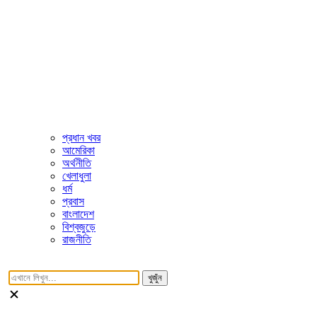
প্রধান খবর
আমেরিকা
অর্থনীতি
খেলাধুলা
ধর্ম
প্রবাস
বাংলাদেশ
বিশ্বজুড়ে
রাজনীতি
খুজুঁন