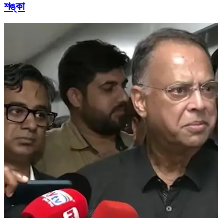
শঙ্কা