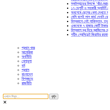
স্কটল্যান্ডের বিপক্ষে ‘বাঁচা-মরার লড়া
১৭ ডেপুটি ও সহকারী অ্যাটর্নি জেনার
অবশেষে ছেলের খেলা দেখতে মাঠে আ
মেসি বলেই লাল কার্ড দেননি রেফারি! 
বিশ্বকাপে নেই পাকিস্তান, তবু প্রতি
একনেকে ৭ হাজার কোটি টাকার ৫ প্রক
বিশ্বকাপ ড্র দিয়ে ব্রাজিলের হেক্সা মি
শহীদ প্রেসিডেন্ট জিয়াউর রহমান সমাধি
প্রধান খবর
আমেরিকা
অর্থনীতি
খেলাধুলা
ধর্ম
প্রবাস
বাংলাদেশ
বিশ্বজুড়ে
রাজনীতি
খুজুঁন