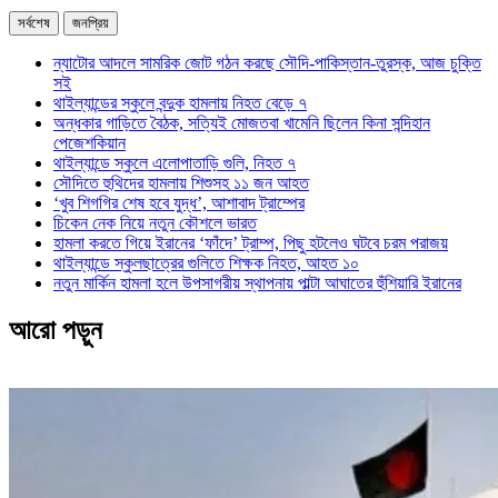
সর্বশেষ
জনপ্রিয়
ন্যাটোর আদলে সামরিক জোট গঠন করছে সৌদি-পাকিস্তান-তুরস্ক, আজ চুক্তি
সই
থাইল্যান্ডের স্কুলে বন্দুক হামলায় নিহত বেড়ে ৭
অন্ধকার গাড়িতে বৈঠক, সত্যিই মোজতবা খামেনি ছিলেন কিনা সন্দিহান
পেজেশকিয়ান
থাইল্যান্ডে স্কুলে এলোপাতাড়ি গুলি, নিহত ৭
সৌদিতে হুথিদের হামলায় শিশুসহ ১১ জন আহত
‘খুব শিগগির শেষ হবে যুদ্ধ’, আশাবাদ ট্রাম্পের
চিকেন নেক নিয়ে নতুন কৌশলে ভারত
হামলা করতে গিয়ে ইরানের ‘ফাঁদে’ ট্রাম্প, পিছু হটলেও ঘটবে চরম পরাজয়
থাইল্যান্ডে স্কুলছাত্রের গুলিতে শিক্ষক নিহত, আহত ১০
নতুন মার্কিন হামলা হলে উপসাগরীয় স্থাপনায় পাল্টা আঘাতের হুঁশিয়ারি ইরানের
আরো পড়ুন