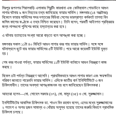
মিরপুর রূপনগর শিয়ালবাড়ি এলাকায় প্রিন্টিং কারখানা এবং কেমিক্যাল গোডাউনে আগুন
লাগার ঘটনায় ৯ জন নিহতের তথ্য জানিয়েছে ফায়ার সার্ভিস। মঙ্গলবার (১৪ অক্টোবর)
বিকেলে ফায়ার সার্ভিসের সদর দপ্তরের মিডিয়া সেলের ভারপ্রাপ্ত কর্মকর্তা তালহা বিন
জসিম কালের কণ্ঠকে এ তথ্য নিশ্চিত করেছেন। তিনি বলেন, পরবর্তী আইনগত প্রক্রিয়ার
জন্য লাশগুলো পুলিশের কাছে হস্তান্তর করা হবে।
এ ঘটনায় হতাহতের সংখ্যা আরো বাড়তে বলে আশঙ্কা করা হচ্ছে।
মঙ্গলবার সকাল ১১টা ৪০ মিনিটে আগুন লাগার খবর পায় ফায়ার সার্ভিস। সঙ্গে সঙ্গে
ঘটনাস্থলে ছুটে যায় ফায়ার সার্ভিসের ৫টি ইউনিট। পরে আরো কয়েকটি ইউনিট যুক্ত
হয়।
শেষ খবর পাওয়া পর্যন্ত, ফায়ার সার্ভিসের ১১টি ইউনিট বর্তমানে আগুন নিয়ন্ত্রণে কাজ
করছে।
বিকেল ৪টা পর্যন্ত নিয়ন্ত্রণে আসেনি। প্রাথমিকভাবে আগুন লাগার কারণ এবং ক্ষয়ক্ষতির
পরিমাণ জানাতে পারেননি ফায়ার সার্ভিস। এদিকে জাতীয় বার্ন ইনিস্টিটিউটে ৩ জন
চিকিৎসাধীন। তাদের অবস্থা আশঙ্কাজনক নয় বলে জানিয়েছেন চিকিৎসকরা।
আহতরা হলেন—মো. সোহেল সরদার (৩৭), মো. মামুন (৩৫) ও মো. সুরুজ্জামান।
ইনস্টিটিউটের আবাসিক চিকিৎসক ডা. শাওন বিন রহমান বলেন, এদের মধ্যে সুরুজ্জামানের
২ শতাংশ ও অপর দুজন সামান্য ও ধোঁয়ায় অসুস্থ হয়েছে তাদের জরুরি বিভাগে প্রাথমিক
চিকিৎসা চলছে।