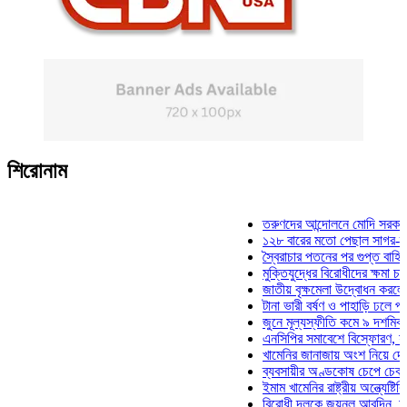
শিরোনাম
তরুণদের আন্দোলনে মোদি সরকার দুর্বল 
১২৮ বারের মতো পেছাল সাগর-রুনি হত
স্বৈরাচার পতনের পর গুপ্ত বাহিনীর আত্ম
মুক্তিযুদ্ধের বিরোধীদের ক্ষমা চাইতে হব
জাতীয় বৃক্ষমেলা উদ্বোধন করলেন প্রধান
টানা ভারী বর্ষণ ও পাহাড়ি ঢলে পানিবন্দি
জুনে মূল্যস্ফীতি কমে ৯ দশমিক ১৬ 
এনসিপির সমাবেশে বিস্ফোরণ, যুবলীগের
খামেনির জানাজায় অংশ নিয়ে দেশে ফির
ব্যবসায়ীর অণ্ডকোষ চেপে চেক-স্ট্যাম
ইমাম খামেনির রাষ্ট্রীয় অন্ত্যেষ্টিক্রি
বিরোধী দলকে জয়নুল আবদিন, আপনার