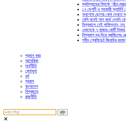
স্কটল্যান্ডের বিপক্ষে ‘বাঁচা-মরার লড়াই
১৭ ডেপুটি ও সহকারী অ্যাটর্নি জেনারে
অবশেষে ছেলের খেলা দেখতে মাঠে আস
মেসি বলেই লাল কার্ড দেননি রেফারি! ফা
বিশ্বকাপে নেই পাকিস্তান, তবু প্রতিট
একনেকে ৭ হাজার কোটি টাকার ৫ প্রকল
বিশ্বকাপ ড্র দিয়ে ব্রাজিলের হেক্সা মিশন
শহীদ প্রেসিডেন্ট জিয়াউর রহমান সমাধিত
প্রধান খবর
আমেরিকা
অর্থনীতি
খেলাধুলা
ধর্ম
প্রবাস
বাংলাদেশ
বিশ্বজুড়ে
রাজনীতি
খুজুঁন