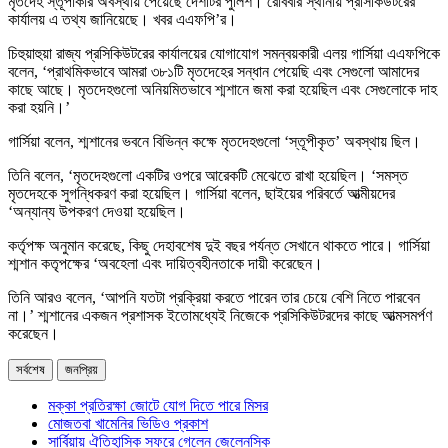
মৃতদেহ স্তূপাকার অবস্থায় পেয়েছে দেশটির পুলিশ। রোববার স্থানীয় প্রসিকিউটরের
কার্যালয় এ তথ্য জানিয়েছে। খবর এএফপি’র।
চিহুয়াহুয়া রাজ্য প্রসিকিউটরের কার্যালয়ের যোগাযোগ সমন্বয়কারী এলয় গার্সিয়া এএফপিকে
বলেন, ‘প্রাথমিকভাবে আমরা ৩৮১টি মৃতদেহের সন্ধান পেয়েছি এবং সেগুলো আমাদের
কাছে আছে। মৃতদেহগুলো অনিয়মিতভাবে শ্মশানে জমা করা হয়েছিল এবং সেগুলোকে দাহ
করা হয়নি।’
গার্সিয়া বলেন, শ্মশানের ভবনে বিভিন্ন কক্ষে মৃতদেহগুলো ‘স্তূপীকৃত’ অবস্থায় ছিল।
তিনি বলেন, ‘মৃতদেহগুলো একটির ওপরে আরেকটি মেঝেতে রাখা হয়েছিল। ‘সমস্ত
মৃতদেহকে সুগন্ধিকরণ করা হয়েছিল। গার্সিয়া বলেন, ছাইয়ের পরিবর্তে আত্মীয়দের
‘অন্যান্য উপকরণ দেওয়া হয়েছিল।
কর্তৃপক্ষ অনুমান করেছে, কিছু দেহাবশেষ দুই বছর পর্যন্ত সেখানে থাকতে পারে। গার্সিয়া
শ্মশান কতৃপক্ষের ‘অবহেলা এবং দায়িত্বহীনতাকে দায়ী করেছেন।
তিনি আরও বলেন, ‘আপনি যতটা প্রক্রিয়া করতে পারেন তার চেয়ে বেশি নিতে পারবেন
না।’ শ্মশানের একজন প্রশাসক ইতোমধ্যেই নিজেকে প্রসিকিউটরদের কাছে আত্মসমর্পণ
করেছেন।
সর্বশেষ
জনপ্রিয়
মক্কা প্রতিরক্ষা জোটে যোগ দিতে পারে মিসর
মোজতবা খামেনির ভিডিও প্রকাশ
সার্বিয়ায় ঐতিহাসিক সফরে গেলেন জেলেনস্কি