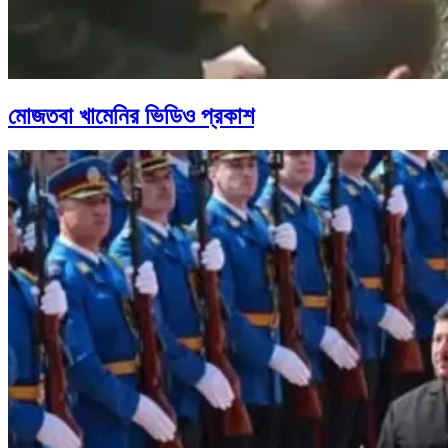
মোজতবা খামেনির ভিডিও প্রকাশ