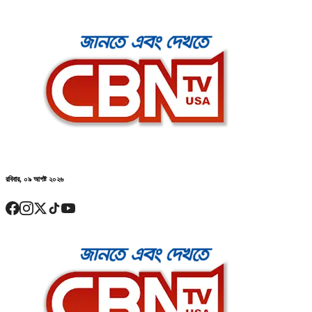
রবিবার, ০৯ আগষ্ট ২০২৬