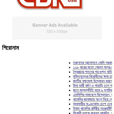
শিরোনাম
তরুণদের আন্দোলনে মোদি সরকার দুর্বল হ
১২৮ বারের মতো পেছাল সাগর-রুনি হত্য
স্বৈরাচার পতনের পর গুপ্ত বাহিনীর আত্মপ্
মুক্তিযুদ্ধের বিরোধীদের ক্ষমা চাইতে হবে:
জাতীয় বৃক্ষমেলা উদ্বোধন করলেন প্রধানম
টানা ভারী বর্ষণ ও পাহাড়ি ঢলে পানিবন্দি চ
জুনে মূল্যস্ফীতি কমে ৯ দশমিক ১৬ শ
এনসিপির সমাবেশে বিস্ফোরণ, যুবলীগের 
খামেনির জানাজায় অংশ নিয়ে দেশে ফিরল
ব্যবসায়ীর অণ্ডকোষ চেপে চেক-স্ট্যাম্প
ইমাম খামেনির রাষ্ট্রীয় অন্ত্যেষ্টিক্রিয়া
বিরোধী দলকে জয়নুল আবদিন, আপনারা 