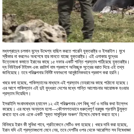
মধ্যপ্রাচ্যে চলমান যুদ্ধে উদ্দেশ্য হাছিল করতে পারেনি যুক্তরাষ্ট্র ও ইসরাইল। মুখে
স্বীকার না করলেও অবশেষে হার মানতে যাচ্ছে যুক্তরাষ্ট্র। এই এলাকায় যুদ্ধের
উত্তেজনা কমাতে ইরানের কাছে ১৫ দফার একটি শান্তি প্রস্তাব পাঠিয়েছে যুক্তরাষ্ট্র।
দ্য নিউইয়র্ক টাইমস এবং রয়টার্স নাম প্রকাশে অনিচ্ছুক সূত্রের বরাত দিয়ে এই তথ্য
জানিয়েছে। তবে পরিকল্পনার নির্দিষ্ট দফাগুলো আনুষ্ঠানিকভাবে প্রকাশ করা হয়নি।
খবরে বলা হয়েছে, পাকিস্তানের মাধ্যমে এই প্রস্তাব তেহরানের কাছে পাঠানো হয়েছে।
এর আগে পাকিস্তান এই দুই যুদ্ধরত দেশের মধ্যে শান্তি আলোচনার আয়োজক হওয়ার
প্রস্তাব দিয়েছিল।
ইসরাইলি সংবাদমাধ্যম চ্যানেল ১২ এই পরিকল্পনার বেশ কিছু শর্ত ও দাবির কথা উল্লেখ
করেছে। এর মধ্যে অন্যতম হলো—কৌশলগতভাবে গুরুত্বপূর্ণ হরমুজ প্রণালি উন্মুক্ত
রাখতে হবে এবং একে একটি ‘মুক্ত সামুদ্রিক অঞ্চল’ হিসেবে ঘোষণা করতে হবে।
বিনিময়ে ইরান কী সুবিধা পাবে, প্রতিবেদনে সেটিও বলা হয়েছে। খবরে দাবি করা হয়েছে,
ইরান যদি এই প্রস্তাবগুলো মেনে নেয়, তবে দেশটির ওপর থেকে আরোপিত সব নিষেধাজ্ঞা