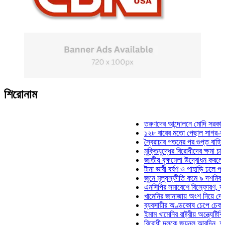
শিরোনাম
তরুণদের আন্দোলনে মোদি সরকার দুর্বল হয
১২৮ বারের মতো পেছাল সাগর-রুনি হত্য
স্বৈরাচার পতনের পর গুপ্ত বাহিনীর আত্মপ্
মুক্তিযুদ্ধের বিরোধীদের ক্ষমা চাইতে হবে:
জাতীয় বৃক্ষমেলা উদ্বোধন করলেন প্রধানমন
টানা ভারী বর্ষণ ও পাহাড়ি ঢলে পানিবন্দি চট
জুনে মূল্যস্ফীতি কমে ৯ দশমিক ১৬ শত
এনসিপির সমাবেশে বিস্ফোরণ, যুবলীগের দ
খামেনির জানাজায় অংশ নিয়ে দেশে ফিরলে
ব্যবসায়ীর অণ্ডকোষ চেপে চেক-স্ট্যাম্পে
ইমাম খামেনির রাষ্ট্রীয় অন্ত্যেষ্টিক্রিয়ায়
বিরোধী দলকে জয়নুল আবদিন, আপনারা 