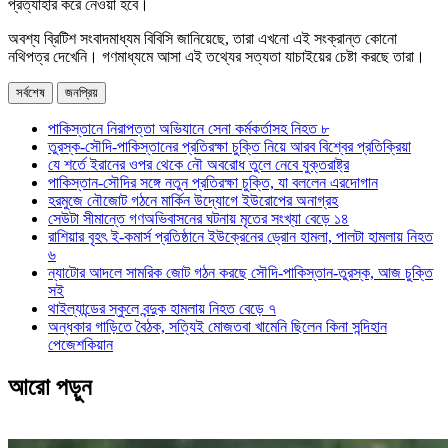
প্রত্যাহার করে নেওয়া হবে।
অবশ্য ব্রিটিশ সংবাদমাধ্যম বিবিসি জানিয়েছে, তারা এখনো এই সংক্রান্ত কোনো
নথিপত্র দেখেনি। গণমাধ্যমে আসা এই তথ্যের সত্যতা যাচাইয়ের চেষ্টা করছে তারা।
সর্বশেষ
জনপ্রিয়
পাকিস্তানে নিরাপত্তা অভিযানে সেনা কর্মকর্তাসহ নিহত ৮
তুরস্ক-সৌদি-পাকিস্তানের প্রতিরক্ষা চুক্তি নিয়ে আরব বিশ্বের প্রতিক্রিয়া
যে শর্তে ইরানের ওপর থেকে নৌ অবরোধ তুলে নেবে যুক্তরাষ্ট্র
পাকিস্তান-সৌদির সঙ্গে নতুন প্রতিরক্ষা চুক্তি, যা বললেন এরদোগান
হরমুজে নৌজোট গঠনে মার্কিন উদ্যোগে ইউরোপের অনাগ্রহ
সেউটা সীমান্তে গণঅভিবাসনের ঘটনায় মৃতের সংখ্যা বেড়ে ১৪
রাশিয়ার বৃহৎ ই-কমার্স প্রতিষ্ঠানে ইউক্রেনের ড্রোন হামলা, পালটা হামলায় নিহত
৬
ন্যাটোর আদলে সামরিক জোট গঠন করছে সৌদি-পাকিস্তান-তুরস্ক, আজ চুক্তি
সই
থাইল্যান্ডের স্কুলে বন্দুক হামলায় নিহত বেড়ে ৭
অন্ধকার গাড়িতে বৈঠক, সত্যিই মোজতবা খামেনি ছিলেন কিনা সন্দিহান
পেজেশকিয়ান
আরো পড়ুন