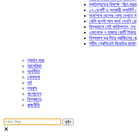
স্কটল্যান্ডের বিপক্ষে ‘বাঁচা-মরার লড়াইয়
১৭ ডেপুটি ও সহকারী অ্যাটর্নি জেনারেল
অবশেষে ছেলের খেলা দেখতে মাঠে আসছ
মেসি বলেই লাল কার্ড দেননি রেফারি! ফা
বিশ্বকাপে নেই পাকিস্তান, তবু প্রতিটি
একনেকে ৭ হাজার কোটি টাকার ৫ প্রকল্
বিশ্বকাপ ড্র দিয়ে ব্রাজিলের হেক্সা মিশন 
শহীদ প্রেসিডেন্ট জিয়াউর রহমান সমাধিতে
প্রধান খবর
আমেরিকা
অর্থনীতি
খেলাধুলা
ধর্ম
প্রবাস
বাংলাদেশ
বিশ্বজুড়ে
রাজনীতি
খুজুঁন