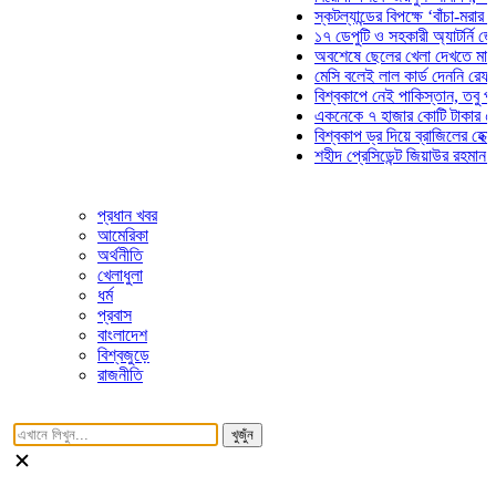
স্কটল্যান্ডের বিপক্ষে ‘বাঁচা-মরার লড়াই
১৭ ডেপুটি ও সহকারী অ্যাটর্নি জেনারে
অবশেষে ছেলের খেলা দেখতে মাঠে আস
মেসি বলেই লাল কার্ড দেননি রেফারি! ফ
বিশ্বকাপে নেই পাকিস্তান, তবু প্রতিট
একনেকে ৭ হাজার কোটি টাকার ৫ প্রকল
বিশ্বকাপ ড্র দিয়ে ব্রাজিলের হেক্সা মিশন
শহীদ প্রেসিডেন্ট জিয়াউর রহমান সমাধিত
প্রধান খবর
আমেরিকা
অর্থনীতি
খেলাধুলা
ধর্ম
প্রবাস
বাংলাদেশ
বিশ্বজুড়ে
রাজনীতি
খুজুঁন