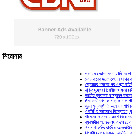
শিরোনাম
তরুণদের আন্দোলনে মোদি সরকার দুর্বল হ
১২৮ বারের মতো পেছাল সাগর-রুনি হত্
স্বৈরাচার পতনের পর গুপ্ত বাহিনীর আত্মপ
মুক্তিযুদ্ধের বিরোধীদের ক্ষমা চাইতে হবে
জাতীয় বৃক্ষমেলা উদ্বোধন করলেন প্রধানম
টানা ভারী বর্ষণ ও পাহাড়ি ঢলে পানিবন্দি 
জুনে মূল্যস্ফীতি কমে ৯ দশমিক ১৬ শ
এনসিপির সমাবেশে বিস্ফোরণ, যুবলীগের 
খামেনির জানাজায় অংশ নিয়ে দেশে ফিরল
ব্যবসায়ীর অণ্ডকোষ চেপে চেক-স্ট্যাম্
ইমাম খামেনির রাষ্ট্রীয় অন্ত্যেষ্টিক্রিয়
বিরোধী দলকে জয়নুল আবদিন, আপনারা