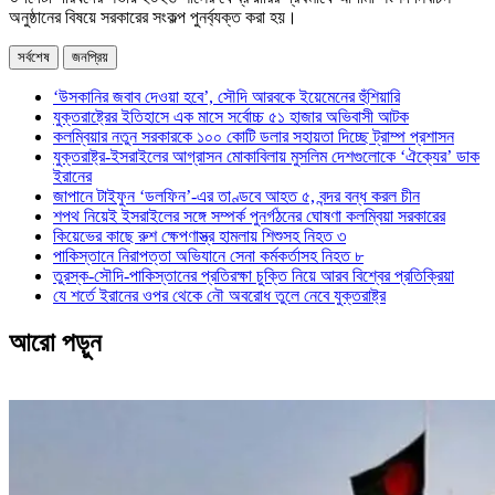
অনুষ্ঠানের বিষয়ে সরকারের সংকল্প পুনর্ব্যক্ত করা হয়।
সর্বশেষ
জনপ্রিয়
‘উসকানির জবাব দেওয়া হবে’, সৌদি আরবকে ইয়েমেনের হুঁশিয়ারি
যুক্তরাষ্ট্রের ইতিহাসে এক মাসে সর্বোচ্চ ৫১ হাজার অভিবাসী আটক
কলম্বিয়ার নতুন সরকারকে ১০০ কোটি ডলার সহায়তা দিচ্ছে ট্রাম্প প্রশাসন
যুক্তরাষ্ট্র-ইসরাইলের আগ্রাসন মোকাবিলায় মুসলিম দেশগুলোকে ‘ঐক্যের’ ডাক
ইরানের
জাপানে টাইফুন ‘ডলফিন’-এর তাণ্ডবে আহত ৫, বন্দর বন্ধ করল চীন
শপথ নিয়েই ইসরাইলের সঙ্গে সম্পর্ক পুনর্গঠনের ঘোষণা কলম্বিয়া সরকারের
কিয়েভের কাছে রুশ ক্ষেপণাস্ত্র হামলায় শিশুসহ নিহত ৩
পাকিস্তানে নিরাপত্তা অভিযানে সেনা কর্মকর্তাসহ নিহত ৮
তুরস্ক-সৌদি-পাকিস্তানের প্রতিরক্ষা চুক্তি নিয়ে আরব বিশ্বের প্রতিক্রিয়া
যে শর্তে ইরানের ওপর থেকে নৌ অবরোধ তুলে নেবে যুক্তরাষ্ট্র
আরো পড়ুন