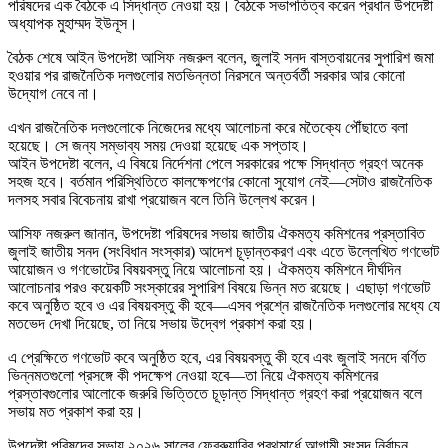
পরিষদের এক বৈঠকে এ সিদ্ধান্ত নেওয়া হয়। বৈঠকে সভাপতিত্ব করেন প্রধান উপদেষ্টা
অধ্যাপক মুহাম্মদ ইউনূস।
বৈঠক শেষে আইন উপদেষ্টা আসিফ নজরুল বলেন, জুলাই সনদ বাস্তবায়নের সুপারিশ জমা
হওয়ার পর রাজনৈতিক দলগুলোর মতভিন্নতা নিরসনে অন্তর্বর্তী সরকার আর কোনো
উদ্যোগ নেবে না।
এখন রাজনৈতিক দলগুলোকে নিজেদের মধ্যে আলোচনা করে মতৈক্যে পৌঁছাতে বলা
হয়েছে। সে জন্য সম্ভাব্য সময় দেওয়া হয়েছে এক সপ্তাহ।
আইন উপদেষ্টা বলেন, এ বিষয়ে নির্দেশনা পেলে সরকারের পক্ষে সিদ্ধান্ত গ্রহণ অনেক
সহজ হবে। বর্তমান পরিস্থিতিতে কালক্ষেপণের কোনো সুযোগ নেই—সেটাও রাজনৈতিক
দলসহ সবার বিবেচনায় রাখা প্রয়োজন বলে তিনি উল্লেখ করেন।
আসিফ নজরুল জানান, উপদেষ্টা পরিষদের সভায় জাতীয় ঐকমত্য কমিশনের প্রস্তাবিত
জুলাই জাতীয় সনদ (সংবিধান সংস্কার) আদেশ চূড়ান্তকরণ এবং এতে উল্লেখিত গণভোট
আয়োজন ও গণভোটের বিষয়বস্তু নিয়ে আলোচনা হয়। ঐকমত্য কমিশনে দীর্ঘদিন
আলোচনার পরও কয়েকটি সংস্কারের সুপারিশ বিষয়ে ভিন্ন মত রয়েছে। এছাড়া গণভোট
কবে অনুষ্ঠিত হবে ও এর বিষয়বস্তু কী হবে—এসব প্রশ্নে রাজনৈতিক দলগুলোর মধ্যে যে
মতভেদ দেখা দিয়েছে, তা নিয়ে সভায় উদ্বেগ প্রকাশ করা হয়।
এ প্রেক্ষিতে গণভোট কবে অনুষ্ঠিত হবে, এর বিষয়বস্তু কী হবে এবং জুলাই সনদে বর্ণিত
ভিন্নমতগুলো প্রসঙ্গে কী পদক্ষেপ নেওয়া হবে—তা নিয়ে ঐকমত্য কমিশনের
প্রস্তাবগুলোর আলোকে জরুরি ভিত্তিতে চূড়ান্ত সিদ্ধান্ত গ্রহণ করা প্রয়োজন বলে
সভায় মত প্রকাশ করা হয়।
উপদেষ্টা পরিষদের সভায় ২০২৬ সালের ফেব্রুয়ারির প্রথমার্ধে আগামী সংসদ নির্বাচন