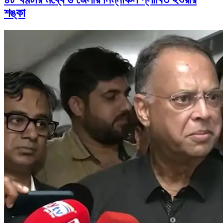
শঙ্কা