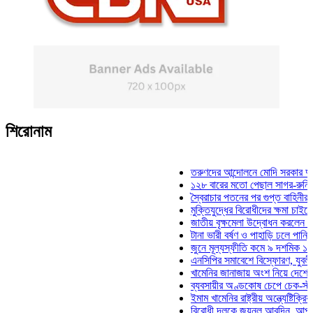
শিরোনাম
তরুণদের আন্দোলনে মোদি সরকার দুর্বল হয়ে
১২৮ বারের মতো পেছাল সাগর-রুনি হত্যা 
স্বৈরাচার পতনের পর গুপ্ত বাহিনীর আত্মপ্রকা
মুক্তিযুদ্ধের বিরোধীদের ক্ষমা চাইতে হবে: মু
জাতীয় বৃক্ষমেলা উদ্বোধন করলেন প্রধানমন্ত
টানা ভারী বর্ষণ ও পাহাড়ি ঢলে পানিবন্দি চট্ট
জুনে মূল্যস্ফীতি কমে ৯ দশমিক ১৬ শতাং
এনসিপির সমাবেশে বিস্ফোরণ, যুবলীগের দুই
খামেনির জানাজায় অংশ নিয়ে দেশে ফিরলেন 
ব্যবসায়ীর অণ্ডকোষ চেপে চেক-স্ট্যাম্পে স
ইমাম খামেনির রাষ্ট্রীয় অন্ত্যেষ্টিক্রিয়ায় স
বিরোধী দলকে জয়নুল আবদিন, আপনারা ৭১