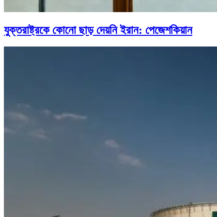
যুক্তরাষ্ট্রকে কোনো ছাড় দেয়নি ইরান: পেজেশকিয়ান