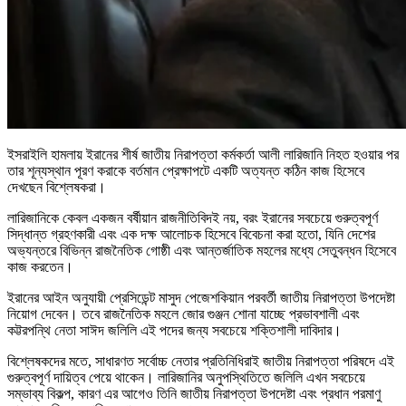
ইসরাইলি হামলায় ইরানের শীর্ষ জাতীয় নিরাপত্তা কর্মকর্তা আলী লারিজানি নিহত হওয়ার পর
তার শূন্যস্থান পূরণ করাকে বর্তমান প্রেক্ষাপটে একটি অত্যন্ত কঠিন কাজ হিসেবে
দেখছেন বিশ্লেষকরা।
লারিজানিকে কেবল একজন বর্ষীয়ান রাজনীতিবিদই নয়, বরং ইরানের সবচেয়ে গুরুত্বপূর্ণ
সিদ্ধান্ত গ্রহণকারী এবং এক দক্ষ আলোচক হিসেবে বিবেচনা করা হতো, যিনি দেশের
অভ্যন্তরে বিভিন্ন রাজনৈতিক গোষ্ঠী এবং আন্তর্জাতিক মহলের মধ্যে সেতুবন্ধন হিসেবে
কাজ করতেন।
ইরানের আইন অনুযায়ী প্রেসিডেন্ট মাসুদ পেজেশকিয়ান পরবর্তী জাতীয় নিরাপত্তা উপদেষ্টা
নিয়োগ দেবেন। তবে রাজনৈতিক মহলে জোর গুঞ্জন শোনা যাচ্ছে প্রভাবশালী এবং
কট্টরপন্থি নেতা সাঈদ জলিলি এই পদের জন্য সবচেয়ে শক্তিশালী দাবিদার।
বিশ্লেষকদের মতে, সাধারণত সর্বোচ্চ নেতার প্রতিনিধিরাই জাতীয় নিরাপত্তা পরিষদে এই
গুরুত্বপূর্ণ দায়িত্ব পেয়ে থাকেন। লারিজানির অনুপস্থিতিতে জলিলি এখন সবচেয়ে
সম্ভাব্য বিকল্প, কারণ এর আগেও তিনি জাতীয় নিরাপত্তা উপদেষ্টা এবং প্রধান পরমাণু