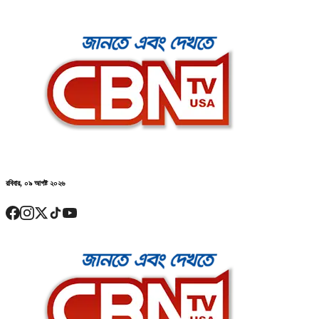
রবিবার, ০৯ আগষ্ট ২০২৬