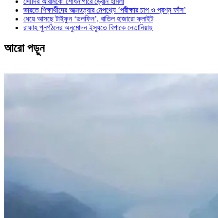
সৌদির আরামকো শোধনাগারে ড্রোন হামলা
ভারতে শিক্ষার্থীদের আত্মহত্যার নেপথ্যে ‘পরীক্ষার চাপ ও প্রশ্ন ফাঁস’
ধেয়ে আসছে টাইফুন ‘ডলফিন’, বাতিল হাজারো ফ্লাইট
রাফাহ পুনর্গঠনের অনুমোদন ইস্যুতে বিপাকে নেতানিয়াহু
আরো পড়ুন