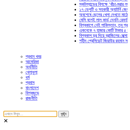
স্কটল্যান্ডের বিপক্ষে ‘বাঁচা-মরার লড়াইয়ে’
১৭ ডেপুটি ও সহকারী অ্যাটর্নি জেনারেলের
অবশেষে ছেলের খেলা দেখতে মাঠে আসছে
মেসি বলেই লাল কার্ড দেননি রেফারি! ফাউল 
বিশ্বকাপে নেই পাকিস্তান, তবু প্রতিটি গ
একনেকে ৭ হাজার কোটি টাকার ৫ প্রকল্পে
বিশ্বকাপ ড্র দিয়ে ব্রাজিলের হেক্সা মিশন শু
শহীদ প্রেসিডেন্ট জিয়াউর রহমান সমাধিতে য
প্রধান খবর
আমেরিকা
অর্থনীতি
খেলাধুলা
ধর্ম
প্রবাস
বাংলাদেশ
বিশ্বজুড়ে
রাজনীতি
খুজুঁন