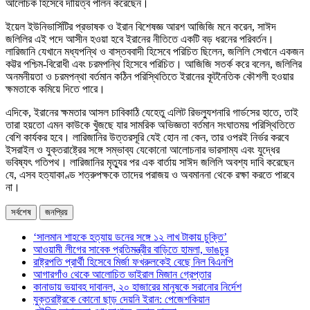
আলোচক হিসেবে দায়িত্ব পালন করেছেন।
ইয়েল ইউনিভার্সিটির প্রভাষক ও ইরান বিশেষজ্ঞ আরশ আজিজি মনে করেন, সাঈদ
জলিলির এই পদে আসীন হওয়া হবে ইরানের নীতিতে একটি বড় ধরনের পরিবর্তন।
লারিজানি যেখানে মধ্যপন্থি ও বাস্তববাদী হিসেবে পরিচিত ছিলেন, জলিলি সেখানে একজন
কট্টর পশ্চিম-বিরোধী এবং চরমপন্থি হিসেবে পরিচিত। আজিজি সতর্ক করে বলেন, জলিলির
অনমনীয়তা ও চরমপন্থা বর্তমান কঠিন পরিস্থিতিতে ইরানের কূটনৈতিক কৌশলী হওয়ার
ক্ষমতাকে কমিয়ে দিতে পারে।
এদিকে, ইরানের ক্ষমতার আসল চাবিকাঠি যেহেতু এলিট রিভল্যুশনারি গার্ডসের হাতে, তাই
তারা হয়তো এমন কাউকে খুঁজছে যার সামরিক অভিজ্ঞতা বর্তমান সংঘাতময় পরিস্থিতিতে
বেশি কার্যকর হবে। লারিজানির উত্তরসূরি যেই হোন না কেন, তার ওপরই নির্ভর করবে
ইসরাইল ও যুক্তরাষ্ট্রের সঙ্গে সম্ভাব্য যেকোনো আলোচনার ভারসাম্য এবং যুদ্ধের
ভবিষ্যৎ গতিপথ। লারিজানির মৃত্যুর পর এক বার্তায় সাঈদ জলিলি অবশ্য দাবি করেছেন
যে, এসব হত্যাকাণ্ড শত্রুপক্ষকে তাদের পরাজয় ও অবমাননা থেকে রক্ষা করতে পারবে
না।
সর্বশেষ
জনপ্রিয়
‘সালমান শাহকে হত্যায় ডনের সঙ্গে ১২ লাখ টাকায় চুক্তি’
আওয়ামী লীগের সাবেক প্রতিমন্ত্রীর বাড়িতে হামলা, ভাঙচুর
রাষ্ট্রপতি প্রার্থী হিসেবে মির্জা ফখরুলকেই বেছে নিল বিএনপি
আগারগাঁও থেকে আলোচিত ভাইরাল মিজান গ্রেপ্তার
কানাডায় ভয়াবহ দাবানল, ২০ হাজারের মানুষকে সরানোর নির্দেশ
যুক্তরাষ্ট্রকে কোনো ছাড় দেয়নি ইরান: পেজেশকিয়ান