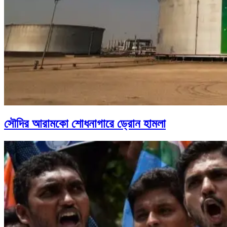
সৌদির আরামকো শোধনাগারে ড্রোন হামলা