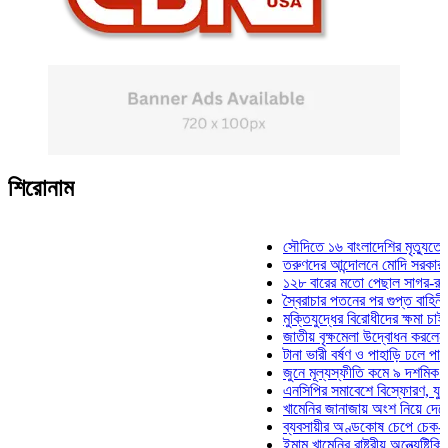
শিরোনাম
সৌদিতে ১৬ বাংলাদেশির মৃত্যুতে জামা
তরুণদের আন্দোলনে মোদি সরকার দুর্বল হ
১২৮ বারের মতো পেছাল সাগর-রুনি হত্য
স্বৈরাচার পতনের পর গুপ্ত বাহিনীর আত্মপ্
মুক্তিযুদ্ধের বিরোধীদের ক্ষমা চাইতে হবে:
জাতীয় বৃক্ষমেলা উদ্বোধন করলেন প্রধানম
টানা ভারী বর্ষণ ও পাহাড়ি ঢলে পানিবন্দি চ
জুনে মূল্যস্ফীতি কমে ৯ দশমিক ১৬ শ
এনসিপির সমাবেশে বিস্ফোরণ, যুবলীগের 
খামেনির জানাজায় অংশ নিয়ে দেশে ফিরল
ব্যবসায়ীর অণ্ডকোষ চেপে চেক-স্ট্যাম্প
ইমাম খামেনির রাষ্ট্রীয় অন্ত্যেষ্টিক্রিয়া