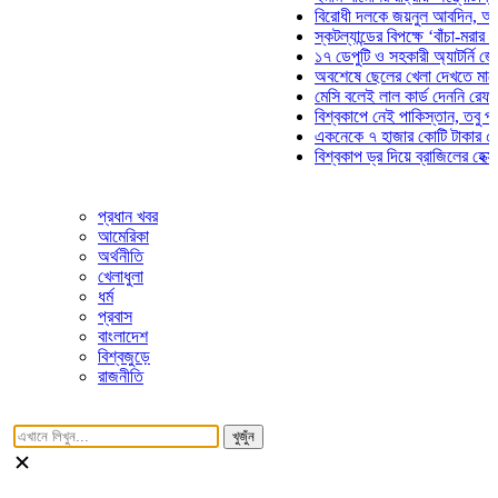
বিরোধী দলকে জয়নুল আবদিন, আপনারা 
স্কটল্যান্ডের বিপক্ষে ‘বাঁচা-মরার লড়াই
১৭ ডেপুটি ও সহকারী অ্যাটর্নি জেনারে
অবশেষে ছেলের খেলা দেখতে মাঠে আস
মেসি বলেই লাল কার্ড দেননি রেফারি! ফা
বিশ্বকাপে নেই পাকিস্তান, তবু প্রতিট
একনেকে ৭ হাজার কোটি টাকার ৫ প্রকল
বিশ্বকাপ ড্র দিয়ে ব্রাজিলের হেক্সা মিশন
প্রধান খবর
আমেরিকা
অর্থনীতি
খেলাধুলা
ধর্ম
প্রবাস
বাংলাদেশ
বিশ্বজুড়ে
রাজনীতি
খুজুঁন