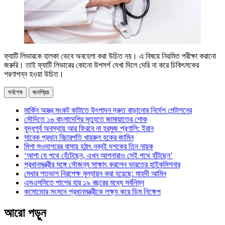
ফ্যাটি লিভারকে হালকা ভেবে অবহেলা করা উচিত নয়। এ বিষয়ে নিয়মিত পরীক্ষা করানো
জরুরি। তাই ফ্যাটি লিভারের কোনো উপসর্গ দেখা দিলে দেরি না করে চিকিৎসকের
শরণাপন্ন হওয়া উচিত।
সর্বশেষ
জনপ্রিয়
মার্কিন অস্ত্র সংকট কাটাতে উৎপাদন দ্রুত বাড়ানোর নির্দেশ পেন্টাগনের
সৌদিতে ১৬ বাংলাদেশির মৃত্যুতে জামায়াতের শোক
যুদ্ধপূর্ব অবস্থায় আর ফিরবে না হরমুজ প্রণালি: ইরান
সাবেক প্রধান বিচারপতি খায়রুল হকের জামিন
মিশা সওদাগরের বাসায় হঠাৎ নব্বই দশকের তিন নায়ক
‘আপা যে পথে হেঁটেছেন, এখন আপনারাও সেই পথে হাঁটছেন’
প্রধানমন্ত্রীর সঙ্গে সৌজন্য সাক্ষাৎ করলেন ভারতের হাইকমিশনার
মেধার শতভাগ নিরপেক্ষ মূল্যায়ন করা হয়েছে: মাহদী আমিন
এসএসসিতে পাশের হার ১৯ বছরের মধ্যে সর্বনিম্ন
কসোভোর সংসদে প্রধানমন্ত্রীকে লক্ষ্য করে ডিম নিক্ষেপ
আরো পড়ুন