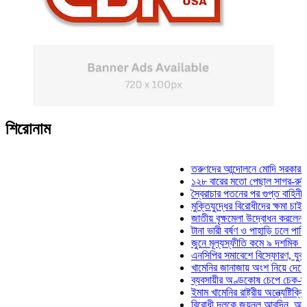
শিরোনাম
তরুণদের আন্দোলনে মোদি সরকার দুর্বল হয়
১২৮ বারের মতো পেছাল সাগর-রুনি হত্যা 
স্বৈরাচার পতনের পর গুপ্ত বাহিনীর আত্মপ্রক
মুক্তিযুদ্ধের বিরোধীদের ক্ষমা চাইতে হবে: ম
জাতীয় বৃক্ষমেলা উদ্বোধন করলেন প্রধানমন্
টানা ভারী বর্ষণ ও পাহাড়ি ঢলে পানিবন্দি চট্
জুনে মূল্যস্ফীতি কমে ৯ দশমিক ১৬ শতা
এনসিপির সমাবেশে বিস্ফোরণ, যুবলীগের দু
খামেনির জানাজায় অংশ নিয়ে দেশে ফিরলেন
ব্যবসায়ীর অণ্ডকোষ চেপে চেক-স্ট্যাম্পে 
ইমাম খামেনির রাষ্ট্রীয় অন্ত্যেষ্টিক্রিয়ায় 
বিরোধী দলকে জয়নুল আবদিন, আপনারা ৭১