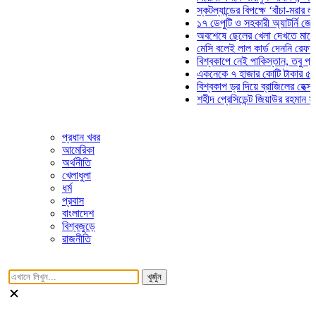
স্কটল্যান্ডের বিপক্ষে ‘বাঁচা-মরার লড়াইয়ে
১৭ ডেপুটি ও সহকারী অ্যাটর্নি জেনারেলে
অবশেষে ছেলের খেলা দেখতে মাঠে আসছে
মেসি বলেই লাল কার্ড দেননি রেফারি! ফাউল
বিশ্বকাপে নেই পাকিস্তান, তবু প্রতিটি 
একনেকে ৭ হাজার কোটি টাকার ৫ প্রকল্প
বিশ্বকাপ ড্র দিয়ে ব্রাজিলের হেক্সা মিশন শ
শহীদ প্রেসিডেন্ট জিয়াউর রহমান সমাধিতে 
প্রধান খবর
আমেরিকা
অর্থনীতি
খেলাধুলা
ধর্ম
প্রবাস
বাংলাদেশ
বিশ্বজুড়ে
রাজনীতি
খুজুঁন