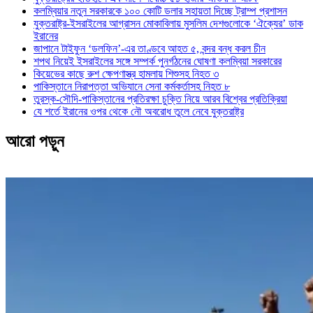
কলম্বিয়ার নতুন সরকারকে ১০০ কোটি ডলার সহায়তা দিচ্ছে ট্রাম্প প্রশাসন
যুক্তরাষ্ট্র-ইসরাইলের আগ্রাসন মোকাবিলায় মুসলিম দেশগুলোকে ‘ঐক্যের’ ডাক
ইরানের
জাপানে টাইফুন ‘ডলফিন’-এর তাণ্ডবে আহত ৫, বন্দর বন্ধ করল চীন
শপথ নিয়েই ইসরাইলের সঙ্গে সম্পর্ক পুনর্গঠনের ঘোষণা কলম্বিয়া সরকারের
কিয়েভের কাছে রুশ ক্ষেপণাস্ত্র হামলায় শিশুসহ নিহত ৩
পাকিস্তানে নিরাপত্তা অভিযানে সেনা কর্মকর্তাসহ নিহত ৮
তুরস্ক-সৌদি-পাকিস্তানের প্রতিরক্ষা চুক্তি নিয়ে আরব বিশ্বের প্রতিক্রিয়া
যে শর্তে ইরানের ওপর থেকে নৌ অবরোধ তুলে নেবে যুক্তরাষ্ট্র
আরো পড়ুন