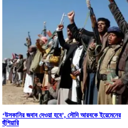
‘উসকানির জবাব দেওয়া হবে’, সৌদি আরবকে ইয়েমেনের
হুঁশিয়ারি