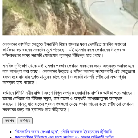
লেবাননের কাসমিয়া সেতুতে ইসরাইলি বিমান হামলার ফলে দেশটিতে মানবিক সহায়তা
কার্যক্রম বড় ধরনের সংকটের মুখে পড়েছে। এই হামলার ফলে লেবাননের উত্তর ও
দক্ষিণাঞ্চলের মধ্যে সরাসরি যোগাযোগ ব্যবস্থা বিচ্ছিন্ন হয়ে গেছে।
মানবিক দৃষ্টিকোণ থেকে এই হামলার প্রভাব লেবানন সরকারের জন্য অত্যন্ত ভয়াবহ হবে
বলে আশঙ্কা করা হচ্ছে। লেবাননের উত্তর ও দক্ষিণ অংশের সংযোগকারী এই সেতুগুলো
ধ্বংস হয়ে যাওয়ায় দুর্গত মানুষের কাছে ত্রাণ ও জরুরি সামগ্রী পৌঁছানো এখন প্রায়
অসম্ভব হয়ে পড়েছে।
বর্তমানে লিটানি নদীর দক্ষিণ অংশে বিপুল সংখ্যক বেসামরিক নাগরিক আটকা পড়ে আছেন।
তাদের বেশিরভাগই বিভিন্ন স্কুল, হাসপাতাল ও অস্থায়ী আশ্রয়কেন্দ্রে অবস্থান
করছেন। কিন্তু যাতায়াতের প্রধান পথগুলো ভেঙে পড়ায় তাদের কাছে পৌঁছানো লেবানন
সরকারের জন্য বড় চ্যালেঞ্জ হয়ে দাঁড়িয়েছে।
সর্বশেষ
জনপ্রিয়
‘উসকানির জবাব দেওয়া হবে’, সৌদি আরবকে ইয়েমেনের হুঁশিয়ারি
যুক্তরাষ্ট্রের ইতিহাসে এক মাসে সর্বোচ্চ ৫১ হাজার অভিবাসী আটক