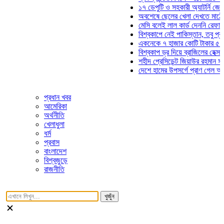
১৭ ডেপুটি ও সহকারী অ্যাটর্নি জেনারে
অবশেষে ছেলের খেলা দেখতে মাঠে আস
মেসি বলেই লাল কার্ড দেননি রেফারি! ফা
বিশ্বকাপে নেই পাকিস্তান, তবু প্রতিট
একনেকে ৭ হাজার কোটি টাকার ৫ প্রকল
বিশ্বকাপ ড্র দিয়ে ব্রাজিলের হেক্সা মিশন
শহীদ প্রেসিডেন্ট জিয়াউর রহমান সমাধিত
দেশে হামের উপসর্গে প্রাণ গেল আরও ৮
প্রধান খবর
আমেরিকা
অর্থনীতি
খেলাধুলা
ধর্ম
প্রবাস
বাংলাদেশ
বিশ্বজুড়ে
রাজনীতি
খুজুঁন