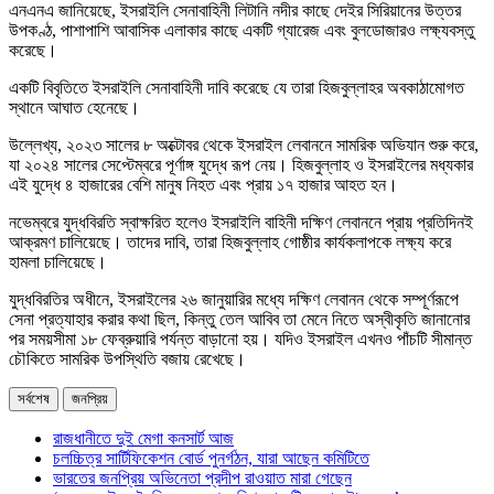
এনএনএ জানিয়েছে, ইসরাইলি সেনাবাহিনী লিটানি নদীর কাছে দেইর সিরিয়ানের উত্তর
উপকণ্ঠ, পাশাপাশি আবাসিক এলাকার কাছে একটি গ্যারেজ এবং বুলডোজারও লক্ষ্যবস্তু
করেছে।
একটি বিবৃতিতে ইসরাইলি সেনাবাহিনী দাবি করেছে যে তারা হিজবুল্লাহর অবকাঠামোগত
স্থানে আঘাত হেনেছে।
উল্লেখ্য, ২০২৩ সালের ৮ অক্টোবর থেকে ইসরাইল লেবাননে সামরিক অভিযান শুরু করে,
যা ২০২৪ সালের সেপ্টেম্বরে পূর্ণাঙ্গ যুদ্ধে রূপ নেয়। হিজবুল্লাহ ও ইসরাইলের মধ্যকার
এই যুদ্ধে ৪ হাজারের বেশি মানুষ নিহত এবং প্রায় ১৭ হাজার আহত হন।
নভেম্বরে যুদ্ধবিরতি স্বাক্ষরিত হলেও ইসরাইলি বাহিনী দক্ষিণ লেবাননে প্রায় প্রতিদিনই
আক্রমণ চালিয়েছে। তাদের দাবি, তারা হিজবুল্লাহ গোষ্ঠীর কার্যকলাপকে লক্ষ্য করে
হামলা চালিয়েছে।
যুদ্ধবিরতির অধীনে, ইসরাইলের ২৬ জানুয়ারির মধ্যে দক্ষিণ লেবানন থেকে সম্পূর্ণরূপে
সেনা প্রত্যাহার করার কথা ছিল, কিন্তু তেল আবিব তা মেনে নিতে অস্বীকৃতি জানানোর
পর সময়সীমা ১৮ ফেব্রুয়ারি পর্যন্ত বাড়ানো হয়। যদিও ইসরাইল এখনও পাঁচটি সীমান্ত
চৌকিতে সামরিক উপস্থিতি বজায় রেখেছে।
সর্বশেষ
জনপ্রিয়
রাজধানীতে দুই মেগা কনসার্ট আজ
চলচ্চিত্র সার্টিফিকেশন বোর্ড পুনর্গঠন, যারা আছেন কমিটিতে
ভারতের জনপ্রিয় অভিনেতা প্রদীপ রাওয়াত মারা গেছেন