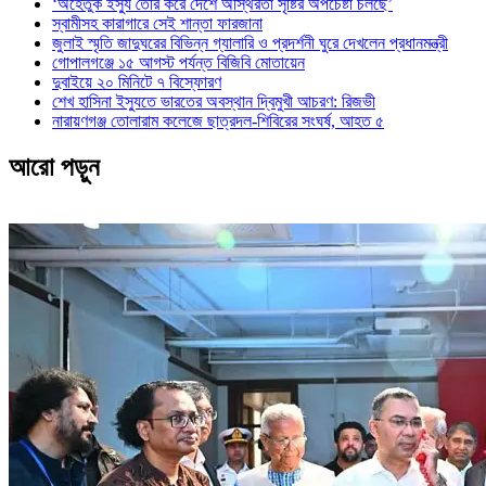
‘অহেতুক ইস্যু তৈরি করে দেশে অস্থিরতা সৃষ্টির অপচেষ্টা চলছে’
স্বামীসহ কারাগারে সেই শান্তা ফারজানা
জুলাই স্মৃতি জাদুঘরের বিভিন্ন গ্যালারি ও প্রদর্শনী ঘুরে দেখলেন প্রধানমন্ত্রী
গোপালগঞ্জে ১৫ আগস্ট পর্যন্ত বিজিবি মোতায়েন
দুবাইয়ে ২০ মিনিটে ৭ বিস্ফোরণ
শেখ হাসিনা ইস্যুতে ভারতের অবস্থান দ্বিমুখী আচরণ: রিজভী
নারায়ণগঞ্জ তোলারাম কলেজে ছাত্রদল-শিবিরের সংঘর্ষ, আহত ৫
আরো পড়ুন