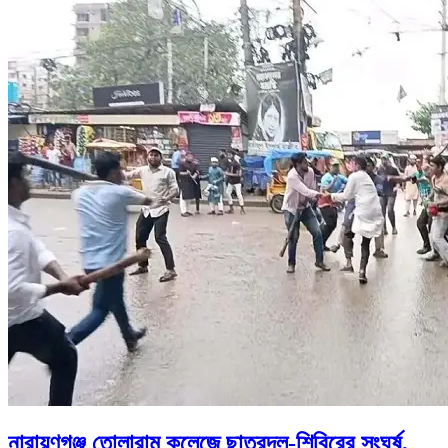
নারায়ণগঞ্জ তোলারাম কলেজে ছাত্রদল-শিবিরের সংঘর্ষ,