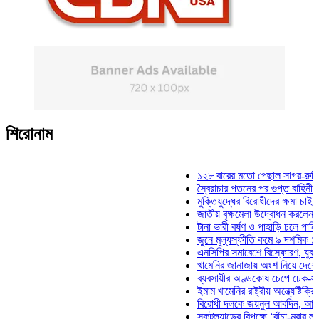
শিরোনাম
১২৮ বারের মতো পেছাল সাগর-রুনি হত্য
স্বৈরাচার পতনের পর গুপ্ত বাহিনীর আত্মপ্
মুক্তিযুদ্ধের বিরোধীদের ক্ষমা চাইতে হবে:
জাতীয় বৃক্ষমেলা উদ্বোধন করলেন প্রধানম
টানা ভারী বর্ষণ ও পাহাড়ি ঢলে পানিবন্দি চ
জুনে মূল্যস্ফীতি কমে ৯ দশমিক ১৬ শ
এনসিপির সমাবেশে বিস্ফোরণ, যুবলীগের 
খামেনির জানাজায় অংশ নিয়ে দেশে ফিরল
ব্যবসায়ীর অণ্ডকোষ চেপে চেক-স্ট্যাম্প
ইমাম খামেনির রাষ্ট্রীয় অন্ত্যেষ্টিক্রিয়া
বিরোধী দলকে জয়নুল আবদিন, আপনারা 
স্কটল্যান্ডের বিপক্ষে ‘বাঁচা-মরার লড়াই