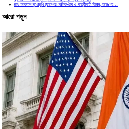
মাঝ আকাশে মুখোমুখি ট্রাম্পের হেলিকপ্টার ও যাত্রীবাহী বিমান, অতঃপর…
আরো পড়ুন