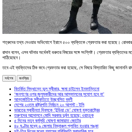
শত্রুদের তথ্য দেওয়ার অভিযোগে ইরানে ৫০০ ব্যক্তিকে গ্রেফতার করা হয়েছে। রোববা
রাদান বলেন, এসব ঘটনার অর্ধেকই গুরুতর বিষয়ের সঙ্গে সংশ্লিষ্ট। গ্রেফতার ব্যক্তিদের
পাঠিয়েছেন।
তবে এই ব্যক্তিদের ঠিক কবে গ্রেফতার করা হয়েছে, সে বিষয়ে বিস্তারিত কিছু জানাননি র
সর্বশেষ
জনপ্রিয়
বিতর্কিত সিদ্ধান্তে ভুল স্বীকার, ক্ষমা চাইলেন ইনফান্তিনো
‘জনগণের ওপর জুলুমকারীদের আর আস্ফালনের সুযোগ হবে না’
আন্তর্জাতিক স্বীকৃতিতে উচ্ছ্বসিত বুবলী
দেশের ২৩তম রাষ্ট্রপতি নির্বাচন ২০ আগস্ট : ইসি
ভারতের স্বাধীনতা দিবসকে ‘ইন্ডিয়া ডে’ ঘোষণা যুক্তরাষ্ট্রের
তরুণদের আন্দোলনে মোদি সরকার দুর্বল হয়েছে: ওয়াংচুক
৫ দিনের নতুন কর্মসূচি ঘোষণা জামায়াত জোটের
৪৮ ঘণ্টার মধ্যে ৬ জেলায় নিম্নাঞ্চল প্লাবিত হওয়ার শঙ্কা
দুই-তিন দিনের মধ্যে গ্যাসের পরিস্থিতি স্বাভাবিক হবে