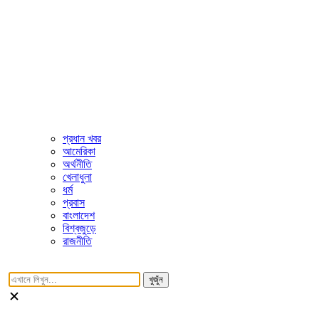
প্রধান খবর
আমেরিকা
অর্থনীতি
খেলাধুলা
ধর্ম
প্রবাস
বাংলাদেশ
বিশ্বজুড়ে
রাজনীতি
খুজুঁন