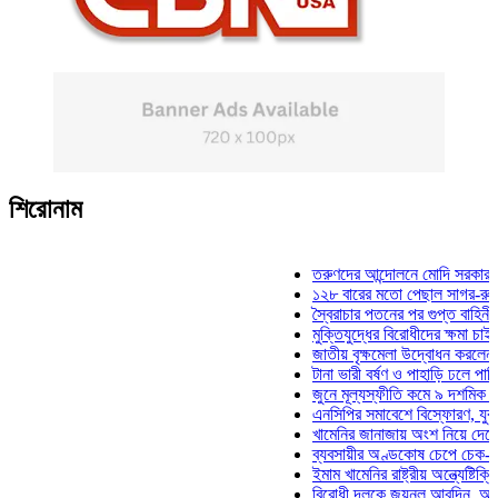
শিরোনাম
তরুণদের আন্দোলনে মোদি সরকার দুর্বল হয়
১২৮ বারের মতো পেছাল সাগর-রুনি হত্যা
স্বৈরাচার পতনের পর গুপ্ত বাহিনীর আত্মপ্র
মুক্তিযুদ্ধের বিরোধীদের ক্ষমা চাইতে হবে: 
জাতীয় বৃক্ষমেলা উদ্বোধন করলেন প্রধানমন্
টানা ভারী বর্ষণ ও পাহাড়ি ঢলে পানিবন্দি চট্
জুনে মূল্যস্ফীতি কমে ৯ দশমিক ১৬ শতা
এনসিপির সমাবেশে বিস্ফোরণ, যুবলীগের দু
খামেনির জানাজায় অংশ নিয়ে দেশে ফিরলেন
ব্যবসায়ীর অণ্ডকোষ চেপে চেক-স্ট্যাম্পে
ইমাম খামেনির রাষ্ট্রীয় অন্ত্যেষ্টিক্রিয়ায় 
বিরোধী দলকে জয়নুল আবদিন, আপনারা ৭