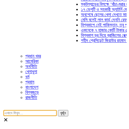
স্কটল্যান্ডের বিপক্ষে ‘বাঁচা-মরার লড়াইয়ে
১৭ ডেপুটি ও সহকারী অ্যাটর্নি জেনারেলে
অবশেষে ছেলের খেলা দেখতে মাঠে আসছ
মেসি বলেই লাল কার্ড দেননি রেফারি! ফাউ
বিশ্বকাপে নেই পাকিস্তান, তবু প্রতিটি 
একনেকে ৭ হাজার কোটি টাকার ৫ প্রকল্প
বিশ্বকাপ ড্র দিয়ে ব্রাজিলের হেক্সা মিশন শ
শহীদ প্রেসিডেন্ট জিয়াউর রহমান সমাধিতে 
প্রধান খবর
আমেরিকা
অর্থনীতি
খেলাধুলা
ধর্ম
প্রবাস
বাংলাদেশ
বিশ্বজুড়ে
রাজনীতি
খুজুঁন