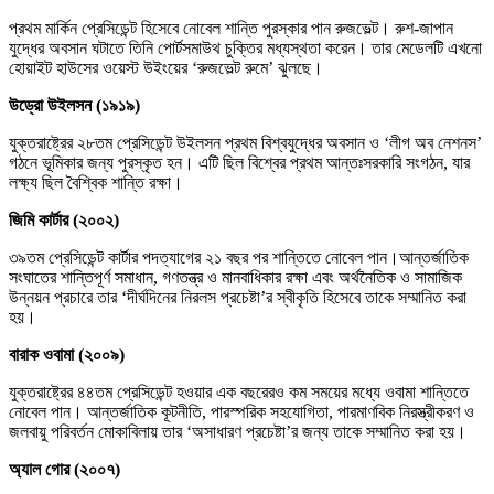
প্রথম মার্কিন প্রেসিডেন্ট হিসেবে নোবেল শান্তি পুরস্কার পান রুজভেল্ট। রুশ-জাপান
যুদ্ধের অবসান ঘটাতে তিনি পোর্টসমাউথ চুক্তির মধ্যস্থতা করেন। তার মেডেলটি এখনো
হোয়াইট হাউসের ওয়েস্ট উইংয়ের ‘রুজভেল্ট রুমে’ ঝুলছে।
উড্রো উইলসন (১৯১৯)
যুক্তরাষ্ট্রের ২৮তম প্রেসিডেন্ট উইলসন প্রথম বিশ্বযুদ্ধের অবসান ও ‘লীগ অব নেশনস’
গঠনে ভূমিকার জন্য পুরস্কৃত হন। এটি ছিল বিশ্বের প্রথম আন্তঃসরকারি সংগঠন, যার
লক্ষ্য ছিল বৈশ্বিক শান্তি রক্ষা।
জিমি কার্টার (২০০২)
৩৯তম প্রেসিডেন্ট কার্টার পদত্যাগের ২১ বছর পর শান্তিতে নোবেল পান।আন্তর্জাতিক
সংঘাতের শান্তিপূর্ণ সমাধান, গণতন্ত্র ও মানবাধিকার রক্ষা এবং অর্থনৈতিক ও সামাজিক
উন্নয়ন প্রচারে তার ‘দীর্ঘদিনের নিরলস প্রচেষ্টা’র স্বীকৃতি হিসেবে তাকে সম্মানিত করা
হয়।
বারাক ওবামা (২০০৯)
যুক্তরাষ্ট্রের ৪৪তম প্রেসিডেন্ট হওয়ার এক বছরেরও কম সময়ের মধ্যে ওবামা শান্তিতে
নোবেল পান। আন্তর্জাতিক কূটনীতি, পারস্পরিক সহযোগিতা, পারমাণবিক নিরস্ত্রীকরণ ও
জলবায়ু পরিবর্তন মোকাবিলায় তার ‘অসাধারণ প্রচেষ্টা’র জন্য তাকে সম্মানিত করা হয়।
অ্যাল গোর (২০০৭)