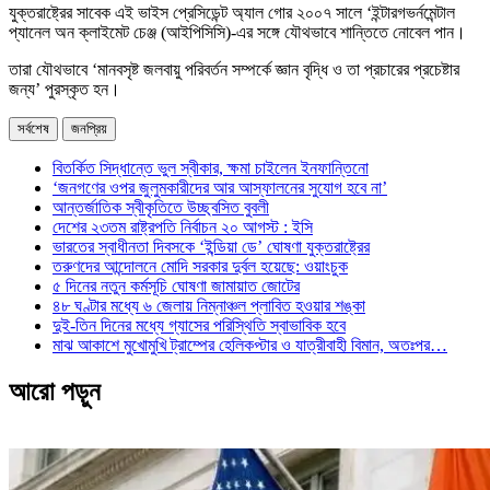
যুক্তরাষ্ট্রের সাবেক এই ভাইস প্রেসিডেন্ট অ্যাল গোর ২০০৭ সালে ‘ইন্টারগভর্নমেন্টাল
প্যানেল অন ক্লাইমেট চেঞ্জ (আইপিসিসি)-এর সঙ্গে যৌথভাবে শান্তিতে নোবেল পান।
তারা যৌথভাবে ‘মানবসৃষ্ট জলবায়ু পরিবর্তন সম্পর্কে জ্ঞান বৃদ্ধি ও তা প্রচারের প্রচেষ্টার
জন্য’ পুরস্কৃত হন।
সর্বশেষ
জনপ্রিয়
বিতর্কিত সিদ্ধান্তে ভুল স্বীকার, ক্ষমা চাইলেন ইনফান্তিনো
‘জনগণের ওপর জুলুমকারীদের আর আস্ফালনের সুযোগ হবে না’
আন্তর্জাতিক স্বীকৃতিতে উচ্ছ্বসিত বুবলী
দেশের ২৩তম রাষ্ট্রপতি নির্বাচন ২০ আগস্ট : ইসি
ভারতের স্বাধীনতা দিবসকে ‘ইন্ডিয়া ডে’ ঘোষণা যুক্তরাষ্ট্রের
তরুণদের আন্দোলনে মোদি সরকার দুর্বল হয়েছে: ওয়াংচুক
৫ দিনের নতুন কর্মসূচি ঘোষণা জামায়াত জোটের
৪৮ ঘণ্টার মধ্যে ৬ জেলায় নিম্নাঞ্চল প্লাবিত হওয়ার শঙ্কা
দুই-তিন দিনের মধ্যে গ্যাসের পরিস্থিতি স্বাভাবিক হবে
মাঝ আকাশে মুখোমুখি ট্রাম্পের হেলিকপ্টার ও যাত্রীবাহী বিমান, অতঃপর…
আরো পড়ুন