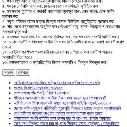
৪. গুরুত্বপূর্ণ জাতীয় মহাসড়কে ফুটপাতসহ সার্ভিস লেইনের ব্যবস্থা করা।
৫. সড়কে চাদাঁবাজি বন্ধ করা, চালকের বেতন ও কর্মঘণ্টা সুনিশ্চিত করা।
৬. মহাসড়কে ফুটপাত ও পথচারী পারাপারের ব্যবস্থা রাখা, রোড সাইন, রোড মার্কিং
স্থাপন করা।
৭. সড়ক পরিবহণ আইন উন্নত বিশ্বের আদলে ডিজিটাল প্রযুক্তিতে প্রয়োগ করা।
৮. সারা দেশে উন্নতমানের আধুনিক বাস নেটওয়ার্ক গড়ে তোলা, নিয়ন্ত্রক সংস্থাগুলোর
সক্ষমতা বৃদ্ধি করা।
৯. মানসম্মত সড়ক নির্মাণ ও মেরামত সুনিশ্চিত করা, নিয়মিত রোড সেফটি অডিট করা।
১০. মেয়াদোত্তীর্ণ গণপরিবহণ ও দীর্ঘদিন যাবত ফিটনেসহীন যানবাহন স্ক্যাপ করার উদ্যোগ
নেওয়া।
১২. ড্রাইভিং প্রশিক্ষণ গ্রহণকারী চালকের ওপর চাপিয়ে দেওয়া ভ্যাট ও আয়কর
অব্যাহতি দিতে হবে।
১৩. মোটরসাইকেল ও ব্যাটারিচালিত রিকশা আমদানি ও নিবন্ধন নিয়ন্ত্রণ করা।
সর্বশেষ
জনপ্রিয়
কোটি টাকা অনুদান দিয়ে মাদ্রিদের দাবানল দুর্গতদের পাশে মেসি
কঙ্গোয় ইবোলায় মৃত্যু ছাড়াল ১৭০০
গোপালগঞ্জে পাঁচ প্লাটুন বিজিবি মোতায়েন
শহীদের আত্মত্যাগে গড়া জাতীয় ঐক্য রক্ষা করতে হবে : প্রধানমন্ত্রী
আইপিএল ও পিএসএলএকই সময়ে হলে আমি আইপিএলকেই বেছে নেব
দেশের আইন-শৃঙ্খলা পরিস্থিতি পুরোপুরি নিয়ন্ত্রণে রয়েছে বললেন স্বরাষ্ট্রমন্ত্রী
শেখ হাসিনার বক্তব্য দেওয়ার প্রসঙ্গে অবস্থান স্পষ্ট করল ভারত
ইসরাইলকে নাৎসি বাহিনীর সঙ্গে তুলনা করা অপরাধ নয়: জার্মান আদালত
ইরান যুদ্ধ বিস্তৃত করতে চায় না, তবে সীমান্ত রক্ষায় প্রস্তুত: পেজেশকিয়ান