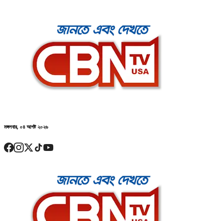
মঙ্গলবার, ০৪ আগষ্ট ২০২৬