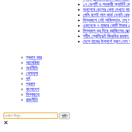
১৭ ডেপুটি ও সহকারী অ্যাটর্নি জেনারেল
অবশেষে ছেলের খেলা দেখতে মাঠে আস
মেসি বলেই লাল কার্ড দেননি রেফারি! ফা
বিশ্বকাপে নেই পাকিস্তান, তবু প্রতিটি
একনেকে ৭ হাজার কোটি টাকার ৫ প্রকল্
বিশ্বকাপ ড্র দিয়ে ব্রাজিলের হেক্সা মিশন
শহীদ প্রেসিডেন্ট জিয়াউর রহমান সমাধিতে
দেশে হামের উপসর্গে প্রাণ গেল আরও ৮
প্রধান খবর
আমেরিকা
অর্থনীতি
খেলাধুলা
ধর্ম
প্রবাস
বাংলাদেশ
বিশ্বজুড়ে
রাজনীতি
খুজুঁন