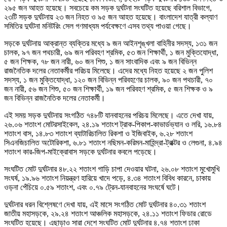
২৯৫ জন আহত হয়েছে। সবচেয়ে কম সড়ক দুর্ঘটনা সংঘটিত হয়েছে বরিশাল বিভাগে,
২৩টি সড়ক দুর্ঘটনায় ২৩ জন নিহত ও ৯৫ জন আহত হয়েছে। বাংলাদেশ যাত্রী কল্যাণ
সমিতির দুর্ঘটনা মনিটরিং সেল গণমাধ্যম পর্যবেক্ষণে এসব তথ্য পাওয়া গেছে।
সড়কে দুর্ঘটনায় আক্রান্ত ব্যক্তির মধ্যে ৯ জন আইনশৃঙ্খলা বাহিনীর সদস্য, ১৩১ জন
চালক, ৯৭ জন পথচারী, ৬৯ জন পরিবহণ শ্রমিক, ৫৩ জন শিক্ষার্থী, ১ জন মুক্তিযোদ্ধা,
৫ জন শিক্ষক, ৭৮ জন নারী, ৬০ জন শিশু, ১ জন সাংবাদিক এবং ৯ জন বিভিন্ন
রাজনৈতিক দলের নেতাকর্মীর পরিচয় মিলেছে। এদের মধ্যে নিহত হয়েছে ২ জন পুলিশ
সদস্য, ১ জন মুক্তিযোদ্ধা, ১২০ জন বিভিন্ন পরিবহণের চালক, ৯০ জন পথচারী, ৭০
জন নারী, ৫৬ জন শিশু, ৫০ জন শিক্ষার্থী, ১৯ জন পরিবহণ শ্রমিক, ৫ জন শিক্ষক ও ৯
জন বিভিন্ন রাজনৈতিক দলের নেতাকর্মী।
এই সময় সড়ক দুর্ঘটনায় সংগঠিত ৭৪৮টি যানবাহনের পরিচয় মিলেছে। এতে দেখা যায়,
২৬.০৬ শতাংশ মোটরসাইকেল, ২৪.১৯ শতাংশ ট্রাক-পিকাপ-কাভার্ডভ্যান ও লরি, ১৬.৮৪
শতাংশ বাস, ১৪.৮৩ শতাংশ ব্যাটারিচালিত রিকশা ও ইজিবাইক, ৬.২৮ শতাংশ
সিএনজিচালিত অটোরিকশা, ৬.৮১ শতাংশ নছিমন-করিমন-মাহিন্দ্রা-ট্রাক্টর ও লেগুনা, ৪.৯৪
শতাংশ কার-জিপ-মাইক্রোবাস সড়কে দুর্ঘটনার কবলে পড়েছে।
সংঘটিত মোট দুর্ঘটনার ৪৮.২২ শতাংশ গাড়ি চাপা দেওয়ার ঘটনা, ২৬.০৮ শতাংশ মুখোমুখি
সংঘর্ষ, ১৯.৯৬ শতাংশ নিয়ন্ত্রণ হারিয়ে খাদে পড়ে, ৪.৩৪ শতাংশ বিবিধ কারনে, চাকায়
ওড়না পেঁচিয়ে ০.৫৯ শতাংশ, এবং ০.৭৯ ট্রেন-যানবাহনের সংঘর্ষে ঘটে।
দুর্ঘটনার ধরন বিশ্লেষণে দেখা যায়, এই মাসে সংগঠিত মোট দুর্ঘটনার ৪০.৩১ শতাংশ
জাতীয় মহাসড়কে, ২৯.২৪ শতাংশ আঞ্চলিক মহাসড়কে, ২৪.১১ শতাংশ ফিডার রোডে
সংঘটিত হয়েছে। এছাড়াও সারা দেশে সংঘটিত মোট দুর্ঘটনার ৪.৭৪ শতাংশ ঢাকা