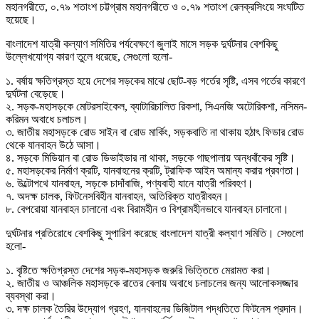
মহানগরীতে, ০.৭৯ শতাংশ চট্টগ্রাম মহানগরীতে ও ০.৭৯ শতাংশ রেলক্রসিংয়ে সংঘটিত
হয়েছে।
বাংলাদেশ যাত্রী কল্যাণ সমিতির পর্যবেক্ষণে জুলাই মাসে সড়ক দুর্ঘটনার বেশকিছু
উল্লেখযোগ্য কারণ তুলে ধরেছে, সেগুলো হলো-
১. বর্ষায় ক্ষতিগ্রস্ত হয়ে দেশের সড়কের মাঝে ছোট-বড় গর্তের সৃষ্টি, এসব গর্তের কারণে
দুর্ঘটনা বেড়েছে।
২. সড়ক-মহাসড়কে মোটরসাইকেল, ব্যাটারিচালিত রিকশা, সিএনজি অটোরিকশা, নসিমন-
করিমন অবাধে চলাচল।
৩. জাতীয় মহাসড়কে রোড সাইন বা রোড মার্কিং, সড়কবাতি না থাকায় হঠাৎ ফিডার রোড
থেকে যানবাহন উঠে আসা।
৪. সড়কে মিডিয়ান বা রোড ডিভাইডার না থাকা, সড়কে গাছপালায় অন্ধবাঁকের সৃষ্টি।
৫. মহাসড়কের নির্মাণ ক্রটি, যানবাহনের ক্রটি, ট্রাফিক আইন অমান্য করার প্রবণতা।
৬. উল্টোপথে যানবাহন, সড়কে চাদাঁবাজি, পণ্যবাহী যানে যাত্রী পরিবহণ।
৭. অদক্ষ চালক, ফিটনেসবিহীন যানবাহন, অতিরিক্ত যাত্রীবহন।
৮. বেপরোয়া যানবাহন চালানো এবং বিরামহীন ও বিশ্রামহীনভাবে যানবাহন চালানো।
দুর্ঘটনার প্রতিরোধে বেশকিছু সুপারিশ করেছে বাংলাদেশ যাত্রী কল্যাণ সমিতি। সেগুলো
হলো-
১. বৃষ্টিতে ক্ষতিগ্রস্ত দেশের সড়ক-মহাসড়ক জরুরি ভিত্তিতে মেরামত করা।
২. জাতীয় ও আঞ্চলিক মহাসড়কে রাতের বেলায় অবাধে চলাচলের জন্য আলোকসজ্জার
ব্যবস্থা করা।
৩. দক্ষ চালক তৈরির উদ্যোগ গ্রহণ, যানবাহনের ডিজিটাল পদ্ধতিতে ফিটনেস প্রদান।