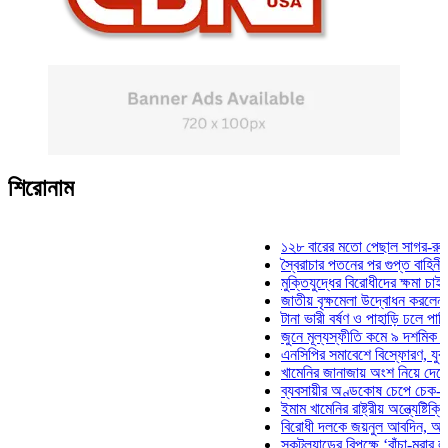
শিরোনাম
১২৮ বারের মতো পেছাল সাগর-রুনি হত্য
স্বৈরাচার পতনের পর গুপ্ত বাহিনীর আত্মপ্
মুক্তিযুদ্ধের বিরোধীদের ক্ষমা চাইতে হবে:
জাতীয় বৃক্ষমেলা উদ্বোধন করলেন প্রধানমন
টানা ভারী বর্ষণ ও পাহাড়ি ঢলে পানিবন্দি চ
জুনে মূল্যস্ফীতি কমে ৯ দশমিক ১৬ শত
এনসিপির সমাবেশে বিস্ফোরণ, যুবলীগের 
খামেনির জানাজায় অংশ নিয়ে দেশে ফিরলে
ব্যবসায়ীর অণ্ডকোষ চেপে চেক-স্ট্যাম্প
ইমাম খামেনির রাষ্ট্রীয় অন্ত্যেষ্টিক্রিয়া
বিরোধী দলকে জয়নুল আবদিন, আপনারা 
স্কটল্যান্ডের বিপক্ষে ‘বাঁচা-মরার লড়াইয়