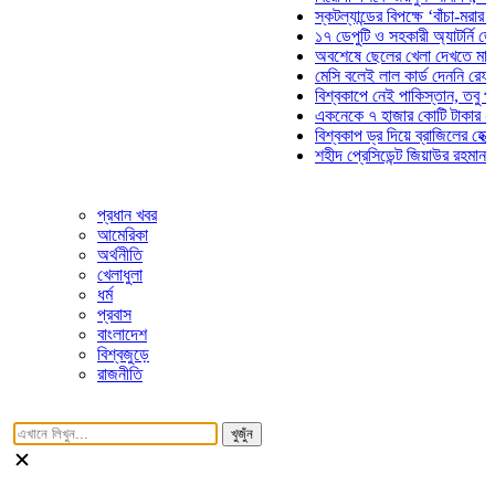
স্কটল্যান্ডের বিপক্ষে ‘বাঁচা-মরার লড়াই
১৭ ডেপুটি ও সহকারী অ্যাটর্নি জেনারে
অবশেষে ছেলের খেলা দেখতে মাঠে আস
মেসি বলেই লাল কার্ড দেননি রেফারি! ফ
বিশ্বকাপে নেই পাকিস্তান, তবু প্রতিট
একনেকে ৭ হাজার কোটি টাকার ৫ প্রকল
বিশ্বকাপ ড্র দিয়ে ব্রাজিলের হেক্সা মিশন
শহীদ প্রেসিডেন্ট জিয়াউর রহমান সমাধিত
প্রধান খবর
আমেরিকা
অর্থনীতি
খেলাধুলা
ধর্ম
প্রবাস
বাংলাদেশ
বিশ্বজুড়ে
রাজনীতি
খুজুঁন