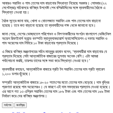
আবারও সয়াবিন ও পাম তেলের দাম বাড়ানোর সিদ্ধান্ত নিয়েছে সরকার। সোমবার (২২
সেপ্টেম্বর) সচিবালয়ে বাণিজ্য উপদেষ্টা শেখ বশিরউদ্দিনের সঙ্গে ব্যবসায়ীদের বৈঠকে এ
সিদ্ধান্ত নেওয়া হয়।
বৈঠক সূত্রে জানা যায়, খোলা ও বোতলজাত সয়াবিন এবং পাম তেলের দাম বাড়ানো
হয়েছে। তবে কত বাড়ানো হয়েছে তা ব্যবসায়ীদের পক্ষ থেকে জানানো হবে।
জানা গেছে, দেশের ভোজ্যতেল পরিশোধন ও বিপণনকারীদের সংগঠন বাংলাদেশ ভেজিটেবল
অয়েল রিফাইনার্স অ্যান্ড বনস্পতি ম্যানুফ্যাকচারার্স অ্যাসোসিয়েশন এ দফায় সয়াবিন ও
পাম অয়েলের দাম লিটারে ১০ টাকা বাড়ানোর প্রস্তাব দিয়েছে।
এ বিষয়ে বাণিজ্য মন্ত্রণালয়ের সচিব মাহবুবুর রহমান বলেন, ‘ব্যবসায়ীরা দাম বাড়ানোর যে
প্রস্তাব দিয়েছে সেটা আন্তর্জাতিক বাজারের তুলনায় অনেক বেশি। এটা আমরা
পর্যালোচনা করছি, তারপর তাদের সঙ্গে সভা করে সিদ্ধান্ত নেওয়া হবে।’
ব্যবসায়ীরা বলছেন, আন্তর্জাতিক বাজারে প্রতি টন সয়াবিন তেলের দাম প্রতি ব্যারেল
১,২০০ ডলার ছুঁয়েছে।
সম্প্রতি আন্তর্জাতিক বাজারে ১৮-২০ শতাংশের মতো তেলের দাম বেড়েছে। দাম বৃদ্ধির
প্রবণতা রয়েছে পাম অয়েলেরও। যে কারণে এই দাম সমন্বয়ের প্রস্তাব দেওয়া হয়েছে।
এর আগে গত ১৩ এপ্রিল সয়াবিন তেলের দাম ১৮৯ টাকা এবং পাম তেলের দাম ১৬৯ টাকা
নির্ধারণ করে দেয় বাণিজ্য মন্ত্রণালয়।
সর্বশেষ
জনপ্রিয়