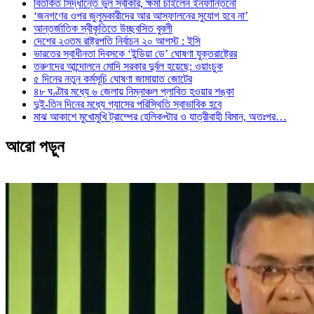
বিতর্কিত সিদ্ধান্তে ভুল স্বীকার, ক্ষমা চাইলেন ইনফান্তিনো
‘জনগণের ওপর জুলুমকারীদের আর আস্ফালনের সুযোগ হবে না’
আন্তর্জাতিক স্বীকৃতিতে উচ্ছ্বসিত বুবলী
দেশের ২৩তম রাষ্ট্রপতি নির্বাচন ২০ আগস্ট : ইসি
ভারতের স্বাধীনতা দিবসকে ‘ইন্ডিয়া ডে’ ঘোষণা যুক্তরাষ্ট্রের
তরুণদের আন্দোলনে মোদি সরকার দুর্বল হয়েছে: ওয়াংচুক
৫ দিনের নতুন কর্মসূচি ঘোষণা জামায়াত জোটের
৪৮ ঘণ্টার মধ্যে ৬ জেলায় নিম্নাঞ্চল প্লাবিত হওয়ার শঙ্কা
দুই-তিন দিনের মধ্যে গ্যাসের পরিস্থিতি স্বাভাবিক হবে
মাঝ আকাশে মুখোমুখি ট্রাম্পের হেলিকপ্টার ও যাত্রীবাহী বিমান, অতঃপর…
আরো পড়ুন