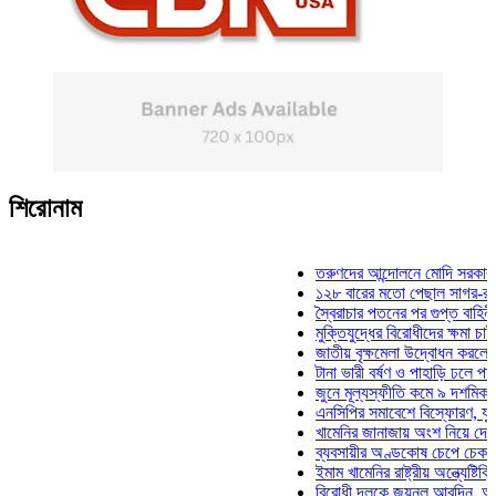
শিরোনাম
তরুণদের আন্দোলনে মোদি সরকার দুর্বল হ
১২৮ বারের মতো পেছাল সাগর-রুনি হত্
স্বৈরাচার পতনের পর গুপ্ত বাহিনীর আত্মপ
মুক্তিযুদ্ধের বিরোধীদের ক্ষমা চাইতে হবে
জাতীয় বৃক্ষমেলা উদ্বোধন করলেন প্রধানম
টানা ভারী বর্ষণ ও পাহাড়ি ঢলে পানিবন্দি চ
জুনে মূল্যস্ফীতি কমে ৯ দশমিক ১৬ শ
এনসিপির সমাবেশে বিস্ফোরণ, যুবলীগের 
খামেনির জানাজায় অংশ নিয়ে দেশে ফিরল
ব্যবসায়ীর অণ্ডকোষ চেপে চেক-স্ট্যাম্প
ইমাম খামেনির রাষ্ট্রীয় অন্ত্যেষ্টিক্রিয়া
বিরোধী দলকে জয়নুল আবদিন, আপনারা 