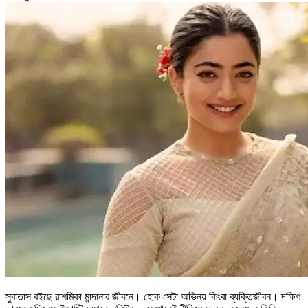
সুবাতাস বইছে রাশমিকা মান্দানার জীবনে। হোক সেটা অভিনয় কিংবা ব্যক্তিজীবন। দক্ষিণ