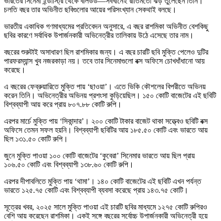
ভারতের সিনেমা ইন্ডাস্ট্রি থেকে বলিউড—সবখানেই রীতিমতো ঝড় তুলেছেন তিনি।
চলতি বছর তার অভিনীত ছবিগুলোর আয়ের পরিসংখ্যান সেকথাই বলছে।
ভারতীয় একাধিক গণমাধ্যমের প্রতিবেদন অনুসারে, এ বছর রাশমিকা অভিনীত বেশকিছু
ছবির কারণে সর্বাধিক উপার্জনকারী অভিনেত্রীর তালিকায় উঠে এসেছে তার নাম।
বছরের শুরুটাই অসাধারণ ছিল রাশমিকার জন্য। এ বছর চারটি ছবি মুক্তি পেলেও দুটির
পারফরম্যান্স খুব নজরকাড়া নয়। তবে তার সিনেমাগুলো বক্স অফিসে চোখধাঁধানো আয়
করেছে।
এ বছরের ফেব্রুয়ারিতে মুক্তি পায় ‘ছাওয়া’। এতে ভিকি কৌশলের বিপরীতে অভিনয়
করেন তিনি। অভিনেত্রীর অভিনয় প্রশংসা কুড়িয়েছিল। ১৫০ কোটি বাজেটের এই ছবিটি
বিশ্বব্যাপী আয় করে প্রায় ৮০৭.৮৮ কোটি রুপি।
এরপর মার্চে মুক্তি পায় ‘সিকান্দার’। ২০০ কোটি টাকার বাজেট থাকা সত্ত্বেও ছবিটি বক্স
অফিসে তেমন সফল হয়নি। বিশ্বব্যাপী ছবিটির আয় ১৮৫.৫০ কোটি এবং ভারতে আয়
ছিল ১৩১.৫০ কোটি রুপি।
জুনে মুক্তি পাওয়া ১০০ কোটি বাজেটের ‘কুবেরা’ সিনেমার ভারতে আয় ছিল প্রায়
১০৬.৫০ কোটি এবং বিশ্বব্যাপী ১৩৮.৬০ কোটি রুপি।
এরপর দীপাবলিতে মুক্তি পায় ‘থামা’। ১৪০ কোটি বাজেটের এই ছবিটি এখন পর্যন্ত
ভারতে ১২৫.৭৫ কোটি এবং বিশ্বব্যাপী ব্যবসা করেছে প্রায় ১৪৩.৭৫ কোটি।
সূত্রের খবর, ২০২৫ সালে মুক্তি পাওয়া এই চারটি ছবির মাধ্যমে ১২৭৫ কোটি রুপিরও
বেশি আয় করেছেন রাশমিকা। একই সঙ্গে বছরের সর্বোচ্চ উপার্জনকারী অভিনেত্রী হয়ে