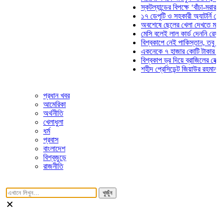
স্কটল্যান্ডের বিপক্ষে ‘বাঁচা-মরার লড়াইয়
১৭ ডেপুটি ও সহকারী অ্যাটর্নি জেনারেল
অবশেষে ছেলের খেলা দেখতে মাঠে আস
মেসি বলেই লাল কার্ড দেননি রেফারি! ফা
বিশ্বকাপে নেই পাকিস্তান, তবু প্রতিটি
একনেকে ৭ হাজার কোটি টাকার ৫ প্রকল্
বিশ্বকাপ ড্র দিয়ে ব্রাজিলের হেক্সা মিশন
শহীদ প্রেসিডেন্ট জিয়াউর রহমান সমাধিতে
প্রধান খবর
আমেরিকা
অর্থনীতি
খেলাধুলা
ধর্ম
প্রবাস
বাংলাদেশ
বিশ্বজুড়ে
রাজনীতি
খুজুঁন