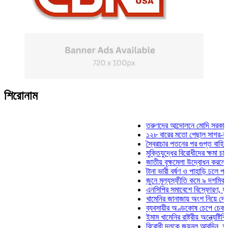
শিরোনাম
তরুণদের আন্দোলনে মোদি সরকার দুর্বল হয
১২৮ বারের মতো পেছাল সাগর-রুনি হত্য
স্বৈরাচার পতনের পর গুপ্ত বাহিনীর আত্মপ্
মুক্তিযুদ্ধের বিরোধীদের ক্ষমা চাইতে হবে:
জাতীয় বৃক্ষমেলা উদ্বোধন করলেন প্রধানমন
টানা ভারী বর্ষণ ও পাহাড়ি ঢলে পানিবন্দি চ
জুনে মূল্যস্ফীতি কমে ৯ দশমিক ১৬ শত
এনসিপির সমাবেশে বিস্ফোরণ, যুবলীগের 
খামেনির জানাজায় অংশ নিয়ে দেশে ফিরলে
ব্যবসায়ীর অণ্ডকোষ চেপে চেক-স্ট্যাম্প
ইমাম খামেনির রাষ্ট্রীয় অন্ত্যেষ্টিক্রিয়া
বিরোধী দলকে জয়নুল আবদিন, আপনারা 