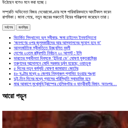
উঠেছেন বলেও মনে করা হচ্ছে।
সম্প্রতি অভিনেতা বিজয় দেবেরাকোণ্ডার সঙ্গে পারিবারিকভাবে আংটিবদল করেন
রাশমিকা। জানা গেছে, নতুন বছরের শুরুতেই বিয়ের পরিকল্পনা করেছেন তারা।
সর্বশেষ
জনপ্রিয়
বিতর্কিত সিদ্ধান্তে ভুল স্বীকার, ক্ষমা চাইলেন ইনফান্তিনো
‘জনগণের ওপর জুলুমকারীদের আর আস্ফালনের সুযোগ হবে না’
আন্তর্জাতিক স্বীকৃতিতে উচ্ছ্বসিত বুবলী
দেশের ২৩তম রাষ্ট্রপতি নির্বাচন ২০ আগস্ট : ইসি
ভারতের স্বাধীনতা দিবসকে ‘ইন্ডিয়া ডে’ ঘোষণা যুক্তরাষ্ট্রের
তরুণদের আন্দোলনে মোদি সরকার দুর্বল হয়েছে: ওয়াংচুক
৫ দিনের নতুন কর্মসূচি ঘোষণা জামায়াত জোটের
৪৮ ঘণ্টার মধ্যে ৬ জেলায় নিম্নাঞ্চল প্লাবিত হওয়ার শঙ্কা
দুই-তিন দিনের মধ্যে গ্যাসের পরিস্থিতি স্বাভাবিক হবে
মাঝ আকাশে মুখোমুখি ট্রাম্পের হেলিকপ্টার ও যাত্রীবাহী বিমান, অতঃপর…
আরো পড়ুন