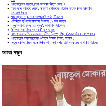
থাইল্যান্ডের স্কুলে বন্দুক হামলায় নিহত বেড়ে ৭
অন্ধকার গাড়িতে বৈঠক, সত্যিই মোজতবা খামেনি ছিলেন কিনা সন্দিহান
পেজেশকিয়ান
থাইল্যান্ডে স্কুলে এলোপাতাড়ি গুলি, নিহত ৭
সৌদিতে হুথিদের হামলায় শিশুসহ ১১ জন আহত
‘খুব শিগগির শেষ হবে যুদ্ধ’, আশাবাদ ট্রাম্পের
চিকেন নেক নিয়ে নতুন কৌশলে ভারত
হামলা করতে গিয়ে ইরানের ‘ফাঁদে’ ট্রাম্প, পিছু হটলেও ঘটবে চরম পরাজয়
থাইল্যান্ডে স্কুলছাত্রের গুলিতে শিক্ষক নিহত, আহত ১০
নতুন মার্কিন হামলা হলে উপসাগরীয় স্থাপনায় পাল্টা আঘাতের হুঁশিয়ারি ইরানের
আরো পড়ুন