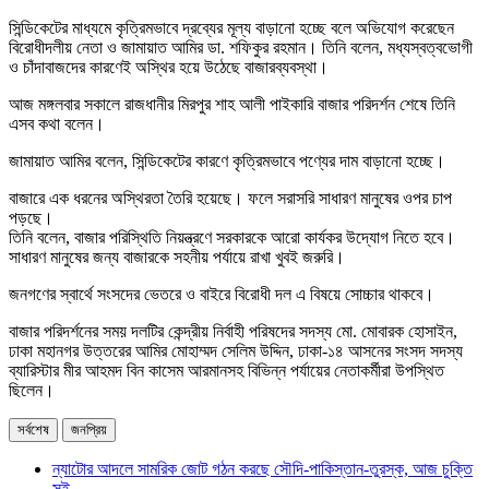
সিন্ডিকেটের মাধ্যমে কৃত্রিমভাবে দ্রব্যের মূল্য বাড়ানো হচ্ছে বলে অভিযোগ করেছেন
বিরোধীদলীয় নেতা ও জামায়াত আমির ডা. শফিকুর রহমান। তিনি বলেন, মধ্যস্বত্বভোগী
ও চাঁদাবাজদের কারণেই অস্থির হয়ে উঠেছে বাজারব্যবস্থা।
আজ মঙ্গলবার সকালে রাজধানীর মিরপুর শাহ আলী পাইকারি বাজার পরিদর্শন শেষে তিনি
এসব কথা বলেন।
জামায়াত আমির বলেন, সিন্ডিকেটের কারণে কৃত্রিমভাবে পণ্যের দাম বাড়ানো হচ্ছে।
বাজারে এক ধরনের অস্থিরতা তৈরি হয়েছে। ফলে সরাসরি সাধারণ মানুষের ওপর চাপ
পড়ছে।
তিনি বলেন, বাজার পরিস্থিতি নিয়ন্ত্রণে সরকারকে আরো কার্যকর উদ্যোগ নিতে হবে।
সাধারণ মানুষের জন্য বাজারকে সহনীয় পর্যায়ে রাখা খুবই জরুরি।
জনগণের স্বার্থে সংসদের ভেতরে ও বাইরে বিরোধী দল এ বিষয়ে সোচ্চার থাকবে।
বাজার পরিদর্শনের সময় দলটির কেন্দ্রীয় নির্বাহী পরিষদের সদস্য মো. মোবারক হোসাইন,
ঢাকা মহানগর উত্তরের আমির মোহাম্মদ সেলিম উদ্দিন, ঢাকা-১৪ আসনের সংসদ সদস্য
ব্যারিস্টার মীর আহমদ বিন কাসেম আরমানসহ বিভিন্ন পর্যায়ের নেতাকর্মীরা উপস্থিত
ছিলেন।
সর্বশেষ
জনপ্রিয়
ন্যাটোর আদলে সামরিক জোট গঠন করছে সৌদি-পাকিস্তান-তুরস্ক, আজ চুক্তি
সই