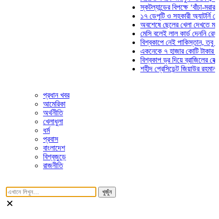
স্কটল্যান্ডের বিপক্ষে ‘বাঁচা-মরার লড়া
১৭ ডেপুটি ও সহকারী অ্যাটর্নি জেনার
অবশেষে ছেলের খেলা দেখতে মাঠে আ
মেসি বলেই লাল কার্ড দেননি রেফারি! ফ
বিশ্বকাপে নেই পাকিস্তান, তবু প্রতি
একনেকে ৭ হাজার কোটি টাকার ৫ প্রক
বিশ্বকাপ ড্র দিয়ে ব্রাজিলের হেক্সা মিশ
শহীদ প্রেসিডেন্ট জিয়াউর রহমান সমাধি
প্রধান খবর
আমেরিকা
অর্থনীতি
খেলাধুলা
ধর্ম
প্রবাস
বাংলাদেশ
বিশ্বজুড়ে
রাজনীতি
খুজুঁন