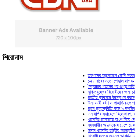
শিরোনাম
তরুণদের আন্দোলনে মোদি সরকার দুর্বল 
১২৮ বারের মতো পেছাল সাগর-রুনি হত্
স্বৈরাচার পতনের পর গুপ্ত বাহিনীর আত্ম
মুক্তিযুদ্ধের বিরোধীদের ক্ষমা চাইতে হবে
জাতীয় বৃক্ষমেলা উদ্বোধন করলেন প্রধান
টানা ভারী বর্ষণ ও পাহাড়ি ঢলে পানিবন্দি 
জুনে মূল্যস্ফীতি কমে ৯ দশমিক ১৬ 
এনসিপির সমাবেশে বিস্ফোরণ, যুবলীগের
খামেনির জানাজায় অংশ নিয়ে দেশে ফির
ব্যবসায়ীর অণ্ডকোষ চেপে চেক-স্ট্যাম্
ইমাম খামেনির রাষ্ট্রীয় অন্ত্যেষ্টিক্রিয়
বিরোধী দলকে জয়নুল আবদিন, আপনারা