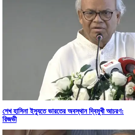
শেখ হাসিনা ইস্যুতে ভারতের অবস্থান দ্বিমুখী আচরণ:
রিজভী