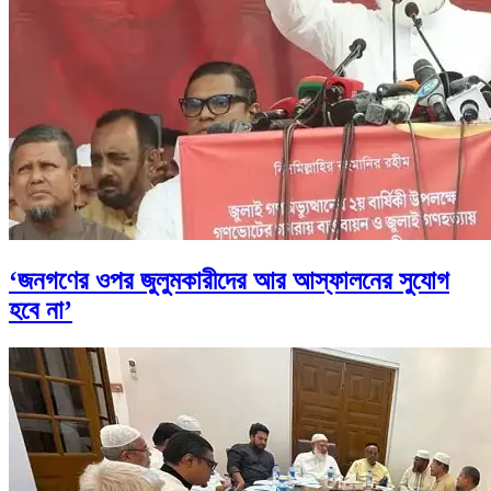
‘জনগণের ওপর জুলুমকারীদের আর আস্ফালনের সুযোগ
হবে না’