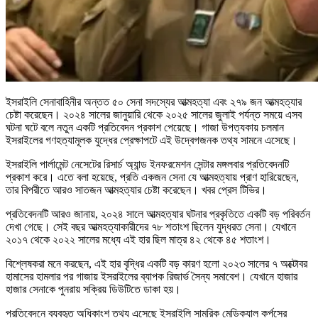
ইসরাইলি সেনাবাহিনীর অন্তত ৫০ সেনা সদস্যের আত্মহত্যা এবং ২৭৯ জন আত্মহত্যার
চেষ্টা করেছেন। ২০২৪ সালের জানুয়ারি থেকে ২০২৫ সালের জুলাই পর্যন্ত সময়ে এসব
ঘটনা ঘটে বলে নতুন একটি প্রতিবেদন প্রকাশ পেয়েছে। গাজা উপত্যকায় চলমান
ইসরাইলের গণহত্যামূলক যুদ্ধের প্রেক্ষাপটে এই উদ্বেগজনক তথ্য সামনে এসেছে।
ইসরাইলি পার্লামেন্ট নেসেটের রিসার্চ অ্যান্ড ইনফরমেশন সেন্টার মঙ্গলবার প্রতিবেদনটি
প্রকাশ করে। এতে বলা হয়েছে, প্রতি একজন সেনা যে আত্মহত্যায় প্রাণ হারিয়েছেন,
তার বিপরীতে আরও সাতজন আত্মহত্যার চেষ্টা করেছেন। খবর প্রেস টিভির।
প্রতিবেদনটি আরও জানায়, ২০২৪ সালে আত্মহত্যার ঘটনার প্রকৃতিতে একটি বড় পরিবর্তন
দেখা গেছে। সেই বছর আত্মহত্যাকারীদের ৭৮ শতাংশ ছিলেন যুদ্ধরত সেনা। যেখানে
২০১৭ থেকে ২০২২ সালের মধ্যে এই হার ছিল মাত্র ৪২ থেকে ৪৫ শতাংশ।
বিশ্লেষকরা মনে করছেন, এই হার বৃদ্ধির একটি বড় কারণ হলো ২০২৩ সালের ৭ অক্টোবর
হামাসের হামলার পর গাজায় ইসরাইলের ব্যাপক রিজার্ভ সৈন্য সমাবেশ। যেখানে হাজার
হাজার সেনাকে পুনরায় সক্রিয় ডিউটিতে ডাকা হয়।
প্রতিবেদনে ব্যবহৃত অধিকাংশ তথ্য এসেছে ইসরাইলি সামরিক মেডিক্যাল কর্পসের