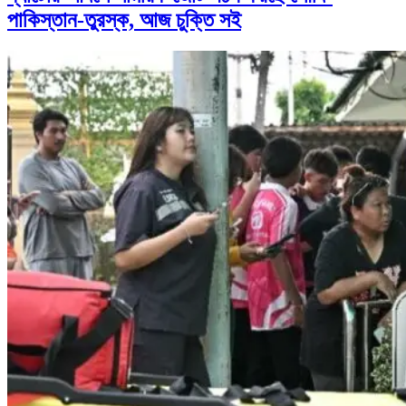
পাকিস্তান-তুরস্ক, আজ চুক্তি সই