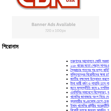
শিরোনাম
তরুণদের আন্দোলনে মোদি সরকার দুর্বল হয়
১২৮ বারের মতো পেছাল সাগর-রুনি হত্যা
স্বৈরাচার পতনের পর গুপ্ত বাহিনীর আত্মপ্র
মুক্তিযুদ্ধের বিরোধীদের ক্ষমা চাইতে হবে: ম
জাতীয় বৃক্ষমেলা উদ্বোধন করলেন প্রধানমন্
টানা ভারী বর্ষণ ও পাহাড়ি ঢলে পানিবন্দি চট্
জুনে মূল্যস্ফীতি কমে ৯ দশমিক ১৬ শতা
এনসিপির সমাবেশে বিস্ফোরণ, যুবলীগের দু
খামেনির জানাজায় অংশ নিয়ে দেশে ফিরলেন
ব্যবসায়ীর অণ্ডকোষ চেপে চেক-স্ট্যাম্পে 
ইমাম খামেনির রাষ্ট্রীয় অন্ত্যেষ্টিক্রিয়ায় 
বিরোধী দলকে জয়নুল আবদিন, আপনারা ৭