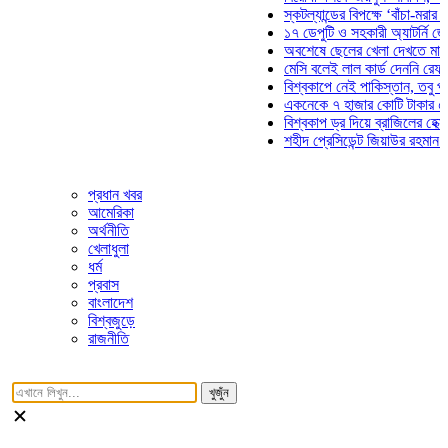
স্কটল্যান্ডের বিপক্ষে ‘বাঁচা-মরার লড়াইয়ে
১৭ ডেপুটি ও সহকারী অ্যাটর্নি জেনারেলে
অবশেষে ছেলের খেলা দেখতে মাঠে আসছে
মেসি বলেই লাল কার্ড দেননি রেফারি! ফাউ
বিশ্বকাপে নেই পাকিস্তান, তবু প্রতিটি 
একনেকে ৭ হাজার কোটি টাকার ৫ প্রকল্প
বিশ্বকাপ ড্র দিয়ে ব্রাজিলের হেক্সা মিশন শ
শহীদ প্রেসিডেন্ট জিয়াউর রহমান সমাধিতে 
প্রধান খবর
আমেরিকা
অর্থনীতি
খেলাধুলা
ধর্ম
প্রবাস
বাংলাদেশ
বিশ্বজুড়ে
রাজনীতি
খুজুঁন