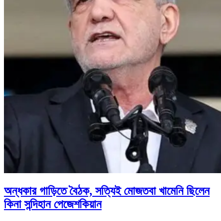
অন্ধকার গাড়িতে বৈঠক, সত্যিই মোজতবা খামেনি ছিলেন
কিনা সন্দিহান পেজেশকিয়ান