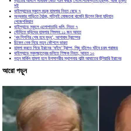
ন্যাটোর আদলে সামরিক জোট গঠন করছে সৌদি-পাকিস্তান-তুরস্ক, আজ চুক্তি
সই
থাইল্যান্ডের স্কুলে বন্দুক হামলায় নিহত বেড়ে ৭
অন্ধকার গাড়িতে বৈঠক, সত্যিই মোজতবা খামেনি ছিলেন কিনা সন্দিহান
পেজেশকিয়ান
থাইল্যান্ডে স্কুলে এলোপাতাড়ি গুলি, নিহত ৭
সৌদিতে হুথিদের হামলায় শিশুসহ ১১ জন আহত
‘খুব শিগগির শেষ হবে যুদ্ধ’, আশাবাদ ট্রাম্পের
চিকেন নেক নিয়ে নতুন কৌশলে ভারত
হামলা করতে গিয়ে ইরানের ‘ফাঁদে’ ট্রাম্প, পিছু হটলেও ঘটবে চরম পরাজয়
থাইল্যান্ডে স্কুলছাত্রের গুলিতে শিক্ষক নিহত, আহত ১০
নতুন মার্কিন হামলা হলে উপসাগরীয় স্থাপনায় পাল্টা আঘাতের হুঁশিয়ারি ইরানের
আরো পড়ুন