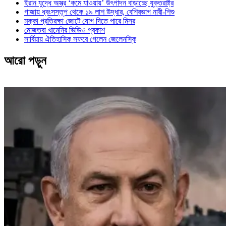
ইরান যুদ্ধে অস্ত্র ‘কমে যাওয়ায়’ উৎপাদন বাড়াচ্ছে যুক্তরাষ্ট্র
গাজায় ধ্বংসস্তূপ থেকে ১৯ লাশ উদ্ধার, বেশিরভাগ নারী-শিশু
মক্কা প্রতিরক্ষা জোটে যোগ দিতে পারে মিসর
মোজতবা খামেনির ভিডিও প্রকাশ
সার্বিয়ায় ঐতিহাসিক সফরে গেলেন জেলেনস্কি
আরো পড়ুন