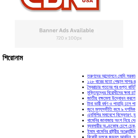
শিরোনাম
তরুণদের আন্দোলনে মোদি সরকার দুর্বল হয
১২৮ বারের মতো পেছাল সাগর-রুনি হত্যা
স্বৈরাচার পতনের পর গুপ্ত বাহিনীর আত্মপ্র
মুক্তিযুদ্ধের বিরোধীদের ক্ষমা চাইতে হবে: 
জাতীয় বৃক্ষমেলা উদ্বোধন করলেন প্রধানমন্
টানা ভারী বর্ষণ ও পাহাড়ি ঢলে পানিবন্দি চট
জুনে মূল্যস্ফীতি কমে ৯ দশমিক ১৬ শতা
এনসিপির সমাবেশে বিস্ফোরণ, যুবলীগের দ
খামেনির জানাজায় অংশ নিয়ে দেশে ফিরলে
ব্যবসায়ীর অণ্ডকোষ চেপে চেক-স্ট্যাম্পে
ইমাম খামেনির রাষ্ট্রীয় অন্ত্যেষ্টিক্রিয়ায়
বিরোধী দলকে জয়নুল আবদিন, আপনারা ৭