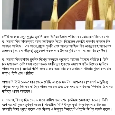
সৌদি আরবের নতুন গ্র্যান্ড মুফতি এবং সিনিয়র উলামা পরিষদের চেয়ারম্যান হিসেবে শেখ
ড. সালেহ বিন আবদুল্লাহ আল-হুমাইদকে নিয়োগ দিয়েছেন দেশটির বাদশাহ সালমান বিন
আবদুল আজিজ। এর আগে গ্র্যান্ড মুফতি শেখ আবদুলআজিজ বিন আবদুল্লাহ আল-শেখ
মঙ্গলবার (২৩ সেপ্টেম্বর) মৃত্যুবরণ করলে তার উত্তরসূরি হন ড. সালেহ বিন হুমাইদ।
ড. সালেহ বিন হুমাইদ মুসলিম বিশ্বে অন্যতম শ্রদ্ধেয় আলেম হিসেবে পরিচিত। তিনি
চার দশকেরও বেশি সময় ধরে মক্কার মসজিদুল হারামের ইমাম ও খতিব হিসেবে দায়িত্ব
পালন করছেন। এছাড়া প্রতি বছর হজের সময় আরাফার মসজিদে নামিরায় খুতবা দেওয়ার
জন্যও তিনি বেশ পরিচিত।
পাশাপাশি তিনি ১৯৯৩ সাল থেকে সৌদি আরবের মজলিস আশ-শুরার (পরামর্শ কাউন্সিল)
সক্রিয় সদস্য হিসেবে দায়িত্ব পালন করছেন এবং এক সময় এ পরিষদের স্পিকার হিসেবেও
দায়িত্ব পালন করেছেন।
ড. সালেহ বিন হুমাইদ ১৯৪৯ সালে কাসিম প্রদেশের বুরাইদায় জন্মগ্রহণ করেন। তিনি
অল্প বয়সেই কুরান মুখস্থ করেন। পরবর্তীতে তিনি উম্মুল কুরা বিশ্ববিদ্যালয়ে উচ্চতর
ইসলামি শিক্ষা গ্রহণ করেন এবং ফিকহ ও উসুলুল ফিকহে পিএইচডি ডিগ্রি অর্জন করেন।