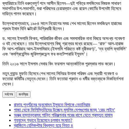
ক্যারিয়ারে তিনি গুরুত্বপূর্ণ পদে আসীন ছিলেন—দুই পবিত্র মসজিদের বিষয়ক সাধারণ
সভাপতির উপ-সভাপতি, শুরা পরিষদের চেয়ারম্যান এবং রয়েল কোর্টের উপদেষ্টা হিসেবে
দায়িত্ব পালন করেছেন।
উল্লেখযোগ্যভাবে, ১৯৮৪ সালে নিয়োগের সময় শেখ সালেহ ছিলেন মসজিদুল হারামের
প্রথম ইমাম যিনি ডক্টরেট ডিগ্রিধারী ছিলেন।
ড. সালেহ ইসলামি ফিকহ, পারিবারিক জীবন এবং সমসাময়িক নানা বিষয়ে অসংখ্য গবেষণা
ও বই লেখেছেন। তার উল্লেখযোগ্য কিছু গ্রন্থের মধ্যে রয়েছে— ‘রাফ’ আল-হারাজ
ফি আশ-শারিয়াহ আল-ইসলামিয়াহ (ইসলামি শরিয়তে কষ্ট দূরীকরণ)’, ‘দ্য হ্যাপি ফ্যামিলি’
এবং ‘কমপ্রিহেন্সিভ জুরিসপ্রুডেন্স ফর কনটেম্পরারি ইস্যুস’।
তিনি ২০১৬ সালে ইসলাম সেবায় কিং ফয়সাল আন্তর্জাতিক পুরস্কার লাভ করেন।
নতুন গ্র্যান্ড মুফতি হিসেবে শেখ সালেহ সিনিয়র উলামা পরিষদ এবং স্থায়ী গবেষণা ও
ফতোয়া কমিটির নেতৃত্ব দেবেন। তিনি ফতোয়া প্রদান ও ধর্মীয় বক্তব্যকে দিকনির্দেশনা
দেবেন।
সর্বশেষ
জনপ্রিয়
রাফাহ পুনর্গঠনের অনুমোদন ইস্যুতে বিপাকে নেতানিয়াহু
গাজা থেকে ফিলিস্তিনিদের উচ্ছেদ মুসলিম দেশগুলোর জন্য ‘রেড লাইন’
অস্ত্র হস্তান্তরসহ শান্তি পরিকল্পনার পরের ধাপে যেতে প্রস্তুত হামাস
গৃহযুদ্ধে গড়াবে ইয়েমেনে চলমান সংঘাত?
ব্রাজিলে হেলিকপ্টার বিধ্বস্ত হয়ে নিহত ৪