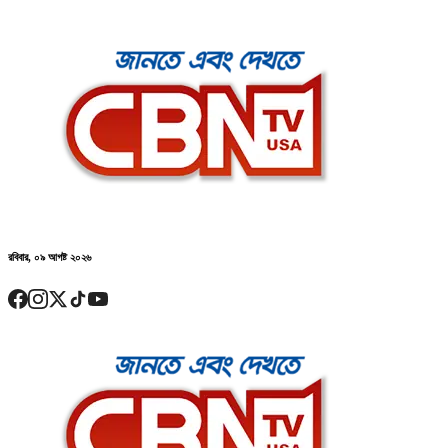
রবিবার, ০৯ আগষ্ট ২০২৬