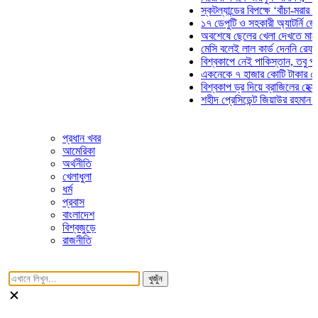
স্কটল্যান্ডের বিপক্ষে ‘বাঁচা-মরার লড়াইয়ে
১৭ ডেপুটি ও সহকারী অ্যাটর্নি জেনারেলে
অবশেষে ছেলের খেলা দেখতে মাঠে আসছ
মেসি বলেই লাল কার্ড দেননি রেফারি! ফাউ
বিশ্বকাপে নেই পাকিস্তান, তবু প্রতিটি 
একনেকে ৭ হাজার কোটি টাকার ৫ প্রকল্
বিশ্বকাপ ড্র দিয়ে ব্রাজিলের হেক্সা মিশন 
শহীদ প্রেসিডেন্ট জিয়াউর রহমান সমাধিতে 
প্রধান খবর
আমেরিকা
অর্থনীতি
খেলাধুলা
ধর্ম
প্রবাস
বাংলাদেশ
বিশ্বজুড়ে
রাজনীতি
খুজুঁন