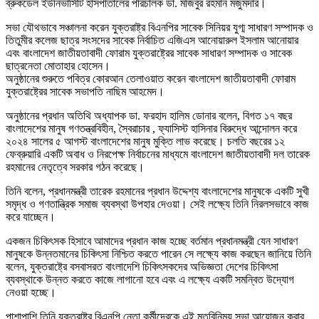
ব্রুকডেল ইউনিভার্সিটি হাসপাতালের পরিচালক ডা. মজিবুর রহমান মজুমদার।
সভা যৌথভাবে সঞ্চালনা করেন যুক্তরাষ্ট্র বিএনপির সাবেক সিনিয়র যুগ্ম সাধারণ সম্পাদক ও
তিতুমীর কলেজ ছাত্র সংসদের সাবেক নির্বাচিত এজিএস আনোয়ারুল ইসলাম আনোয়ার
এবং বাংলাদেশ জাতীয়তাবাদী ফোরাম যুক্তরাষ্ট্রের সাবেক সাধারণ সম্পাদক ও সাবেক
ছাত্রনেতা মোতাহার হোসেন।
অনুষ্ঠানের শুরুতে পবিত্র কোরআন তেলাওয়াত করেন বাংলাদেশ জাতীয়তাবাদী ফোরাম
যুক্তরাষ্ট্রের সাবেক সভাপতি নাছিম আহমেদ।
অনুষ্ঠানের প্রধান অতিথি অধ্যাপক ডা. ফরহাদ হালিম ডোনার বলেন, বিগত ১৭ বছর
বাংলাদেশের মানুষ গণতন্ত্রবিহীন, স্বৈরাচার , ফ্যাসিস্ট হাসিনার বিরুদ্ধে আন্দোলন করে
২০২৪ সালের ৫ আগস্ট বাংলাদেশের মানুষ মুক্তি লাভ করেছে। চলতি বছরের ১২
ফেব্রুয়ারি একটি অবাধ ও নিরপেক্ষ নির্বাচনের মাধ্যমে বাংলাদেশ জাতীয়তাবাদী দল তারেক
রহমানের নেতৃত্বে সরকার গঠন করেছে।
তিনি বলেন, প্রধানমন্ত্রী তারেক রহমানের প্রধান উদ্দেশ্য বাংলাদেশের মানুষকে একটি সুখী
সমৃদ্ধ ও গণতান্ত্রিক সমাজ ব্যবস্থা উপহার দেওয়া। সেই লক্ষ্যে তিনি নিরলসভাবে কাজ
করে যাচ্ছেন।
একজন চিকিৎসক হিসাবে আমাদের প্রধান কাজ হচ্ছে বর্তমান প্রধানমন্ত্রী যেন সাধারণ
মানুষকে উন্নতমানের চিকিৎসা নিশ্চিত করতে পারেন সে লক্ষ্যে কাজ করছেন জানিয়ে তিনি
বলেন, যুক্তরাষ্ট্রে বসবাসরত বাংলাদেশি চিকিৎসকদের অভিজ্ঞতা দেশের চিকিৎসা
ব্যবস্থাকে উন্নত করতে কাজে লাগানো হবে এবং এ লক্ষ্যে একটি সমন্বিত উদ্যোগ
নেওয়া হচ্ছে।
পাশাপাশি তিনি যুক্তরাষ্ট্র বিএনপি নেতা কর্মীদেরকে এই মতবিনিময় সভা আয়োজন করার