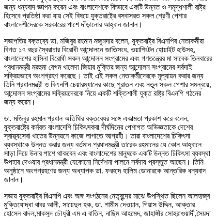
জন্য ধন্যবাদ জ্ঞাপন করেন এবং বাংলাদেশকে কিভাবে একটি উন্নত ও সমৃদ্ধশালী রাষ্ট্র
হিসেবে প্রতিষ্ঠা করা যায় সেই বিষয়ে যুক্তরাষ্ট্রে বসবাসরত সকল শ্রেণী পেশার
বাংলাদেশীদেরকে সরকারের পাশে দাঁড়ানোর আহ্বান জানান।
সভাপতির বক্তব্যে ডা. মজিবুর রহমান মজুমদার বলেন, যুক্তরাষ্ট্র বিএনপির নেতাকর্মীরা
বিগত ১৭ বছর স্বৈরাচার বিরোধী আন্দোলনে জাতিসংঘ, ওয়াশিংটন হোয়াইট হাউসহ,
বাংলাদেশের হাসিনা বিরোধী সকল আন্দোলন সংগ্রামের এবং গণতন্ত্রের মা সাবেক তিনবারের
প্রধানমন্ত্রী মরহুমা বেগম খালেদা জিয়ার মুক্তির জন্য আন্দোলন সংগ্রামের সর্বদাই
সক্রিয়ভাবে অংশগ্রহণ করেছে। তাই এই সকল নেতাকর্মীদেরকে মূল্যায়ন করার জন্য
তিনি প্রধানমন্ত্রী ও বিএনপি চেয়ারম্যানের কাছে পুরাতন এবং নতুন সকল পেশার সমন্বয়ে,
আন্দোলন সংগ্রামের সক্রিয়দেরকে নিয়ে একটি শক্তিশালী যুক্ত রাষ্ট্র বিএনপি গঠনের
জন্য করেন।
ডা. মজিবুর রহমান প্রধান অতিথির বক্তব্যের সঙ্গে একাত্মতা প্রকাশ করে বলেন,
যুক্তরাষ্ট্রে কর্মরত বাংলাদেশি চিকিৎসকরা দীর্ঘদিনের পেশাগত অভিজ্ঞতাকে দেশের
স্বাস্থ্যসেবা খাতের উন্নয়নে কাজে লাগাতে আগ্রহী। তারা বাংলাদেশের চিকিৎসা
ব্যবস্থাকে উন্নত করার জন্য বর্তমান প্রধানমন্ত্রী তারেক রহমানের যে কোন আহ্বানে
সাড়া দিয়ে উনার পাশে থাকবেন এবং বাংলাদেশের মানুষকে একটি উন্নত চিকিৎসা ব্যবস্থা
উপহার দেওয়ার প্রধানমন্ত্রী যেকোনো নির্দেশনা পালনে সর্বদায় প্রস্তুত আছেন। তিনি
অনুষ্ঠানে অংশগ্রহণের জন্য অধ্যাপক ডা. ফরহাদ হালিম ডোনারকে আন্তরিক ধন্যবাদ
জানান।
সভায় যুক্তরাষ্ট্র বিএনপি এবং অঙ্গ সংগঠনের নেতৃবৃন্দের মাঝে উপস্থিত ছিলেন আলহাজ্ব
মুক্তিযোদ্ধা বাবর আলী, সায়েদুল হক, ডা. শামীম দেওয়ান, গিয়াস উদ্দিন, আক্তার
হোসেন বাদল,মাকসুদ চৌধুরী এম এ বাতিন, নাছিম আহমেদ, জাহাঙ্গীর সোহরাওয়ার্দী,সৈয়দা