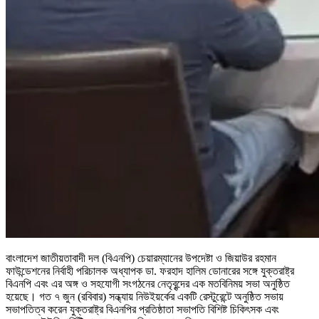
বাংলাদেশ জাতীয়তাবাদী দল (বিএনপি) চেয়ারম্যানের উপদেষ্টা ও জিয়াউর রহমান
ফাউন্ডেশনের নির্বাহী পরিচালক অধ্যাপক ডা. ফরহাদ হালিম ডোনারের সঙ্গে যুক্তরাষ্ট্র
বিএনপি এবং এর অঙ্গ ও সহযোগী সংগঠনের নেতৃবৃন্দের এক মতবিনিময় সভা অনুষ্ঠিত
হয়েছে। গত ৭ জুন (রবিবার) সন্ধ্যায় নিউইয়র্কের একটি রেস্টুরেন্টে অনুষ্ঠিত সভায়
সভাপতিত্ব করেন যুক্তরাষ্ট্র বিএনপির প্রতিষ্ঠাতা সভাপতি বিশিষ্ট চিকিৎসক এবং