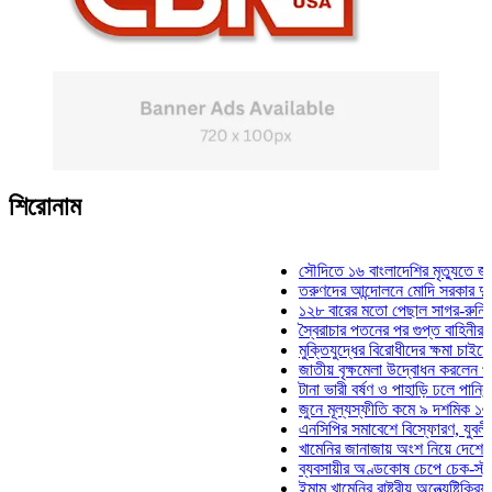
শিরোনাম
সৌদিতে ১৬ বাংলাদেশির মৃত্যুতে জামায়াত
তরুণদের আন্দোলনে মোদি সরকার দুর্বল হয়েছ
১২৮ বারের মতো পেছাল সাগর-রুনি হত্যা ম
স্বৈরাচার পতনের পর গুপ্ত বাহিনীর আত্মপ্রকাশ
মুক্তিযুদ্ধের বিরোধীদের ক্ষমা চাইতে হবে: মুক
জাতীয় বৃক্ষমেলা উদ্বোধন করলেন প্রধানমন্ত্
টানা ভারী বর্ষণ ও পাহাড়ি ঢলে পানিবন্দি চট্টগ
জুনে মূল্যস্ফীতি কমে ৯ দশমিক ১৬ শতাংশ
এনসিপির সমাবেশে বিস্ফোরণ, যুবলীগের দুই 
খামেনির জানাজায় অংশ নিয়ে দেশে ফিরলেন স
ব্যবসায়ীর অণ্ডকোষ চেপে চেক-স্ট্যাম্পে স্
ইমাম খামেনির রাষ্ট্রীয় অন্ত্যেষ্টিক্রিয়ায় স্