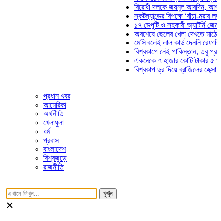
বিরোধী দলকে জয়নুল আবদিন, আপনারা ৭১ 
স্কটল্যান্ডের বিপক্ষে ‘বাঁচা-মরার লড়াইয়ে’ 
১৭ ডেপুটি ও সহকারী অ্যাটর্নি জেনারেলের 
অবশেষে ছেলের খেলা দেখতে মাঠে আসছেন
মেসি বলেই লাল কার্ড দেননি রেফারি! ফাউল 
বিশ্বকাপে নেই পাকিস্তান, তবু প্রতিটি গো
একনেকে ৭ হাজার কোটি টাকার ৫ প্রকল্পের
বিশ্বকাপ ড্র দিয়ে ব্রাজিলের হেক্সা মিশন শুর
প্রধান খবর
আমেরিকা
অর্থনীতি
খেলাধুলা
ধর্ম
প্রবাস
বাংলাদেশ
বিশ্বজুড়ে
রাজনীতি
খুজুঁন