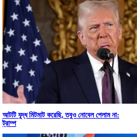
আটটি যুদ্ধ মিটমাট করেছি, তবুও নোবেল পেলাম না:
ট্রাম্প