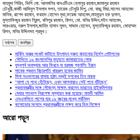
মাহমুদা শিরিন, ভিপি মো. আলমগির খানএটিএম হেলালুর রহমান,জামালুর রহমান
চৌধুরী,কাজী আমিনুল ইসলাম সপন, তারেক চৌধুরি দিপু, মো. বাচ্চু মিয়া,সালেহ আহমেদ
মানিক, রাশেদ রহমান, ফরহাদ হোসেন মৃধা,ফয়েজ আহমেদ,মাহমুদুল হক দুলাল,
মুস্তাফিজুর রহমান প্রিন্স, খলিলুর রহমান, রিপন, মো. মনির উদ্দিন,মইন আহমেদ,
সারওয়ার, নরুল ইসলাম,জাহিদ হাসান সুমন, সাদ্দাম হোসেন, মুস্তাফিজুর রহমান, মোহাম্মদ
রিপন, মনির উদ্দিনসহ প্রমুখ।
সর্বশেষ
জনপ্রিয়
মার্কিন অস্ত্র সংকট কাটাতে উৎপাদন দ্রুত বাড়ানোর নির্দেশ পেন্টাগনের
সৌদিতে ১৬ বাংলাদেশির মৃত্যুতে জামায়াতের শোক
যুদ্ধপূর্ব অবস্থায় আর ফিরবে না হরমুজ প্রণালি: ইরান
সাবেক প্রধান বিচারপতি খায়রুল হকের জামিন
মিশা সওদাগরের বাসায় হঠাৎ নব্বই দশকের তিন নায়ক
‘আপা যে পথে হেঁটেছেন, এখন আপনারাও সেই পথে হাঁটছেন’
প্রধানমন্ত্রীর সঙ্গে সৌজন্য সাক্ষাৎ করলেন ভারতের হাইকমিশনার
মেধার শতভাগ নিরপেক্ষ মূল্যায়ন করা হয়েছে: মাহদী আমিন
এসএসসিতে পাশের হার ১৯ বছরের মধ্যে সর্বনিম্ন
কসোভোর সংসদে প্রধানমন্ত্রীকে লক্ষ্য করে ডিম নিক্ষেপ
আরো পড়ুন