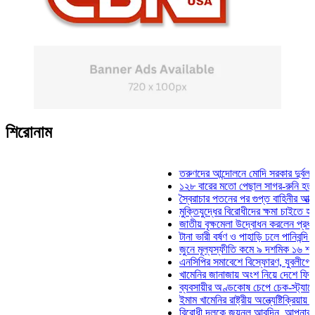
শিরোনাম
তরুণদের আন্দোলনে মোদি সরকার দুর্বল হয়েছে: 
১২৮ বারের মতো পেছাল সাগর-রুনি হত্যা মামল
স্বৈরাচার পতনের পর গুপ্ত বাহিনীর আত্মপ্রকাশ: প
মুক্তিযুদ্ধের বিরোধীদের ক্ষমা চাইতে হবে: মুক্তি
জাতীয় বৃক্ষমেলা উদ্বোধন করলেন প্রধানমন্ত্রী
টানা ভারী বর্ষণ ও পাহাড়ি ঢলে পানিবন্দি চট্টগ্রা
জুনে মূল্যস্ফীতি কমে ৯ দশমিক ১৬ শতাংশ
এনসিপির সমাবেশে বিস্ফোরণ, যুবলীগের দুই নেত
খামেনির জানাজায় অংশ নিয়ে দেশে ফিরলেন স্প
ব্যবসায়ীর অণ্ডকোষ চেপে চেক-স্ট্যাম্পে স্বা
ইমাম খামেনির রাষ্ট্রীয় অন্ত্যেষ্টিক্রিয়ায় স্পিক
বিরোধী দলকে জয়নুল আবদিন, আপনারা ৭১ সাল