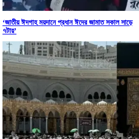
‘জাতীয় ঈদগাহ ময়দানে প্রধান ঈদের জামাত সকাল সাড়ে
৭টায়’