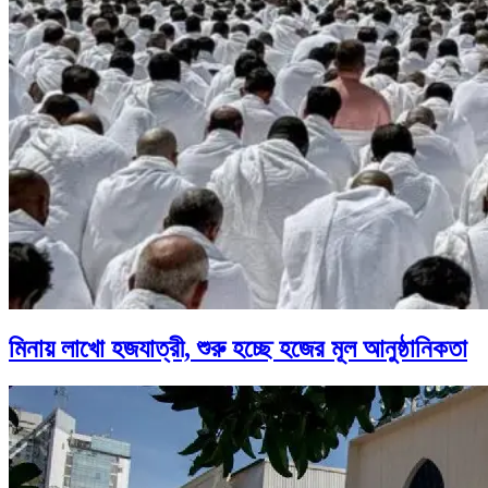
মিনায় লাখো হজযাত্রী, শুরু হচ্ছে হজের মূল আনুষ্ঠানিকতা