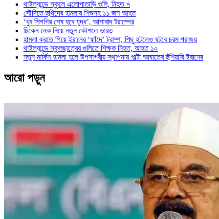
থাইল্যান্ডে স্কুলে এলোপাতাড়ি গুলি, নিহত ৭
সৌদিতে হুথিদের হামলায় শিশুসহ ১১ জন আহত
‘খুব শিগগির শেষ হবে যুদ্ধ’, আশাবাদ ট্রাম্পের
চিকেন নেক নিয়ে নতুন কৌশলে ভারত
হামলা করতে গিয়ে ইরানের ‘ফাঁদে’ ট্রাম্প, পিছু হটলেও ঘটবে চরম পরাজয়
থাইল্যান্ডে স্কুলছাত্রের গুলিতে শিক্ষক নিহত, আহত ১০
নতুন মার্কিন হামলা হলে উপসাগরীয় স্থাপনায় পাল্টা আঘাতের হুঁশিয়ারি ইরানের
আরো পড়ুন