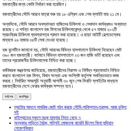
হজযাত্রীর জন্য কোটা নির্ধারণ করা হয়েছিল।
হজযাত্রীদের সৌদি আরবে যাত্রা শুরু হয় ১৮ এপ্রিল এবং শেষ ফ্লাইট যায় ২১ মে।
অন্যদিকে, সৌদি আরবে অবস্থানরত হাজিদের চিকিৎসা ও সেবাদান কার্যক্রমও অব্যাহত
রয়েছে। এ পর্যন্ত বাংলাদেশ হজ মিশনের চিকিৎসাকেন্দ্র থেকে ৫৭ হাজার ২০২টি
স্বয়ংক্রিয় চিকিৎসা ব্যবস্থাপত্র প্রদান করা হয়েছে। এ ছাড়া আইটি হেল্পডেস্কের
মাধ্যমে ২৬ হাজার ৩৫টি সেবা দেওয়া হয়েছে।
হজ বুলেটিনে জানানো হয়, সৌদি আরবের বিভিন্ন হাসপাতালে চিকিৎসা নিয়েছেন মোট
৩৬০ জন হজযাত্রী। বর্তমানে বিভিন্ন হাসপাতালে ২৩ জন হাজি ভর্তি রয়েছেন এবং
তাদের প্রয়োজনীয় চিকিৎসাসেবা নিশ্চিত করা হচ্ছে।
ধর্মবিষয়ক মন্ত্রণালয় জানিয়েছে, হজযাত্রীদের নিরাপদ ও নির্বিঘ্ন প্রত্যাবর্তন নিশ্চিত
করতে বাংলাদেশ হজ মিশন, বিমান সংস্থা এবং সংশ্লিষ্ট কর্তৃপক্ষ সমন্বিতভাবে কাজ
করছে। নির্ধারিত সময়সূচি অনুযায়ী আগামী ৩০ জুন শেষ ফিরতি ফ্লাইটের মাধ্যমে
হজযাত্রীদের দেশে ফেরার কার্যক্রম সম্পন্ন হবে।
সর্বশেষ
জনপ্রিয়
ন্যাটোর আদলে সামরিক জোট গঠন করছে সৌদি-পাকিস্তান-তুরস্ক, আজ চুক্তি
সই
থাইল্যান্ডের স্কুলে বন্দুক হামলায় নিহত বেড়ে ৭
অন্ধকার গাড়িতে বৈঠক, সত্যিই মোজতবা খামেনি ছিলেন কিনা সন্দিহান
পেজেশকিয়ান