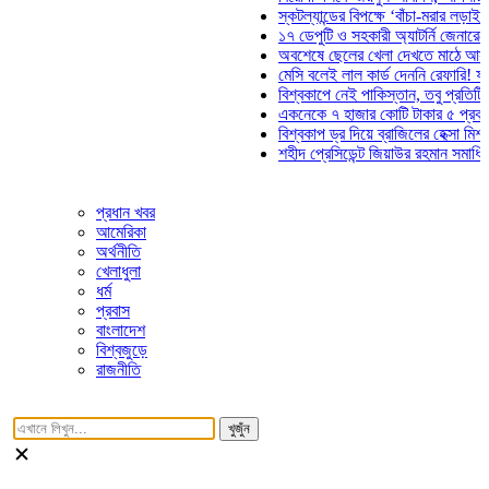
স্কটল্যান্ডের বিপক্ষে ‘বাঁচা-মরার লড়াইয়ে’ মাঠ
১৭ ডেপুটি ও সহকারী অ্যাটর্নি জেনারেলের পদত
অবশেষে ছেলের খেলা দেখতে মাঠে আসছেন ভো
মেসি বলেই লাল কার্ড দেননি রেফারি! ফাউল নিয়
বিশ্বকাপে নেই পাকিস্তান, তবু প্রতিটি গোলে 
একনেকে ৭ হাজার কোটি টাকার ৫ প্রকল্পের অ
বিশ্বকাপ ড্র দিয়ে ব্রাজিলের হেক্সা মিশন শুরু
শহীদ প্রেসিডেন্ট জিয়াউর রহমান সমাধিতে যুবদল
প্রধান খবর
আমেরিকা
অর্থনীতি
খেলাধুলা
ধর্ম
প্রবাস
বাংলাদেশ
বিশ্বজুড়ে
রাজনীতি
খুজুঁন