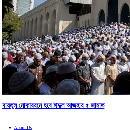
বায়তুল মোকাররমে হবে ঈদুল আজহার ৫ জামাত
About Us