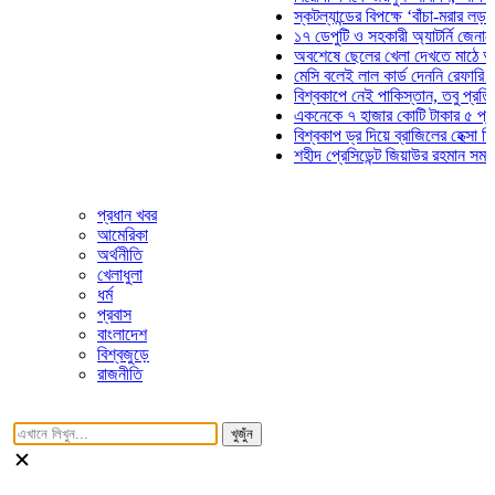
স্কটল্যান্ডের বিপক্ষে ‘বাঁচা-মরার লড়াইয়ে’ ম
১৭ ডেপুটি ও সহকারী অ্যাটর্নি জেনারেলের প
অবশেষে ছেলের খেলা দেখতে মাঠে আসছেন 
মেসি বলেই লাল কার্ড দেননি রেফারি! ফাউল ন
বিশ্বকাপে নেই পাকিস্তান, তবু প্রতিটি গো
একনেকে ৭ হাজার কোটি টাকার ৫ প্রকল্পের
বিশ্বকাপ ড্র দিয়ে ব্রাজিলের হেক্সা মিশন শুরু
শহীদ প্রেসিডেন্ট জিয়াউর রহমান সমাধিতে যুব
প্রধান খবর
আমেরিকা
অর্থনীতি
খেলাধুলা
ধর্ম
প্রবাস
বাংলাদেশ
বিশ্বজুড়ে
রাজনীতি
খুজুঁন