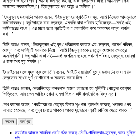
আমাদের জীবনের পথ। আমরা ক্লান্ত হই না, এবং ক্লান্তির কারণে আত্মসমর্পণ করা
আমাদের স্বভাববিরুদ্ধ। হিজবুল্লাহর পথ অটুট ও অবিচল।’
হিজবুল্লাহ মহাসচিব আরও বলেন, ‘হিজবুল্লাহর প্রতিটি সদস্য, আমি নিজেও আত্মত্যাগে
অঙ্গীকারবদ্ধ। ফ্রন্টলাইনে যারা লড়ছেন, এমনকি যারা পরিবার হারিয়েছেন—সবাই এই
অঙ্গীকারের অংশ। এর মানে হলো প্রতিটি বাধা মোকাবিলা করে আমাদের লক্ষ্য অর্জন
করা।’
তিনি আরও বলেন, ‘হিজবুল্লাহ এই যুদ্ধ পরিচালনা করেছে এর নেতৃত্ব, পরামর্শ পরিষদ,
যোদ্ধা এবং সংশ্লিষ্ট সকলকে নিয়ে। আমি হিজবুল্লাহকে নেতৃত্ব দেওয়ার ক্ষেত্রে
আত্মবিশ্বাসী। শুধু আমি একা নই—এই সংগঠনে রয়েছে পরামর্শ পরিষদ, নেতৃত্ব, যোদ্ধা
ও জনগণের দৃঢ় সমর্থন।’
ইসরাইলের সঙ্গে যুদ্ধ প্রসঙ্গে তিনি বলেন, ‘মাইটি ওয়ারিয়র্স যুদ্ধে মহাসচিব ও সামরিক
নেতৃত্বের মধ্যে পূর্ণ যোগাযোগ ও সমন্বয় বজায় ছিল।’
তিনি আরও জানান, নেতানিয়াহুর বাসভবনে হামলা চালানো হয় সুনির্দিষ্ট গোয়েন্দা তথ্যের
ভিত্তিতে, আর তেল আবিবে বোমা হামলা ছিল একটি রাজনৈতিক সিদ্ধান্ত।
শেখ কাসেম বলেন, ‘প্রতিরোধের নেতৃত্ব বিশাল শৃঙ্খলা প্রদর্শন করেছে, শত্রুর ওপর
আঘাত হেনেছে, এবং যুদ্ধ চলতে থাকলে আরও দৃঢ়ভাবে লড়াই চালিয়ে যেতে পারত।’
সর্বশেষ
জনপ্রিয়
ন্যাটোর আদলে সামরিক জোট গঠন করছে সৌদি-পাকিস্তান-তুরস্ক, আজ চুক্তি
সই