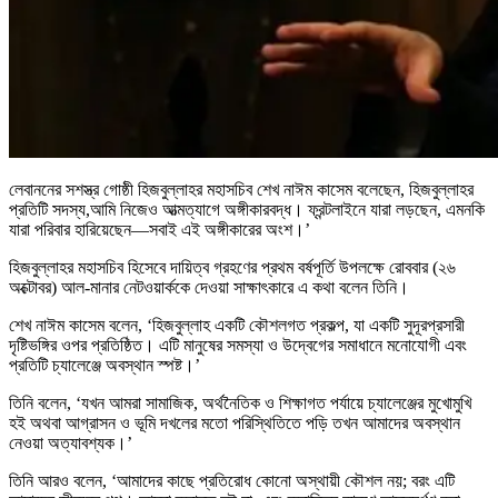
লেবাননের সশস্ত্র গোষ্ঠী হিজবুল্লাহর মহাসচিব শেখ নাঈম কাসেম বলেছেন, হিজবুল্লাহর
প্রতিটি সদস্য,আমি নিজেও আত্মত্যাগে অঙ্গীকারবদ্ধ। ফ্রন্টলাইনে যারা লড়ছেন, এমনকি
যারা পরিবার হারিয়েছেন—সবাই এই অঙ্গীকারের অংশ।’
হিজবুল্লাহর মহাসচিব হিসেবে দায়িত্ব গ্রহণের প্রথম বর্ষপূর্তি উপলক্ষে রোববার (২৬
অক্টোবর) আল-মানার নেটওয়ার্ককে দেওয়া সাক্ষাৎকারে এ কথা বলেন তিনি।
শেখ নাঈম কাসেম বলেন, ‘হিজবুল্লাহ একটি কৌশলগত প্রকল্প, যা একটি সুদূরপ্রসারী
দৃষ্টিভঙ্গির ওপর প্রতিষ্ঠিত। এটি মানুষের সমস্যা ও উদ্বেগের সমাধানে মনোযোগী এবং
প্রতিটি চ্যালেঞ্জে অবস্থান স্পষ্ট।’
তিনি বলেন, ‘যখন আমরা সামাজিক, অর্থনৈতিক ও শিক্ষাগত পর্যায়ে চ্যালেঞ্জের মুখোমুখি
হই অথবা আগ্রাসন ও ভূমি দখলের মতো পরিস্থিতিতে পড়ি তখন আমাদের অবস্থান
নেওয়া অত্যাবশ্যক।’
তিনি আরও বলেন, ‘আমাদের কাছে প্রতিরোধ কোনো অস্থায়ী কৌশল নয়; বরং এটি