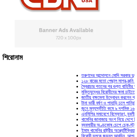
শিরোনাম
তরুণদের আন্দোলনে মোদি সরকার দুর্বল হয়েছ
১২৮ বারের মতো পেছাল সাগর-রুনি হত্যা মা
স্বৈরাচার পতনের পর গুপ্ত বাহিনীর আত্মপ্রকাশ
মুক্তিযুদ্ধের বিরোধীদের ক্ষমা চাইতে হবে: মুক
জাতীয় বৃক্ষমেলা উদ্বোধন করলেন প্রধানমন্ত্র
টানা ভারী বর্ষণ ও পাহাড়ি ঢলে পানিবন্দি চট্টগ্
জুনে মূল্যস্ফীতি কমে ৯ দশমিক ১৬ শতাংশ
এনসিপির সমাবেশে বিস্ফোরণ, যুবলীগের দুই 
খামেনির জানাজায় অংশ নিয়ে দেশে ফিরলেন স
ব্যবসায়ীর অণ্ডকোষ চেপে চেক-স্ট্যাম্পে স্
ইমাম খামেনির রাষ্ট্রীয় অন্ত্যেষ্টিক্রিয়ায় স্প
বিরোধী দলকে জয়নুল আবদিন, আপনারা ৭১ স