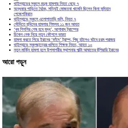
থাইল্যান্ডের স্কুলে বন্দুক হামলায় নিহত বেড়ে ৭
অন্ধকার গাড়িতে বৈঠক, সত্যিই মোজতবা খামেনি ছিলেন কিনা সন্দিহান
পেজেশকিয়ান
থাইল্যান্ডে স্কুলে এলোপাতাড়ি গুলি, নিহত ৭
সৌদিতে হুথিদের হামলায় শিশুসহ ১১ জন আহত
‘খুব শিগগির শেষ হবে যুদ্ধ’, আশাবাদ ট্রাম্পের
চিকেন নেক নিয়ে নতুন কৌশলে ভারত
হামলা করতে গিয়ে ইরানের ‘ফাঁদে’ ট্রাম্প, পিছু হটলেও ঘটবে চরম পরাজয়
থাইল্যান্ডে স্কুলছাত্রের গুলিতে শিক্ষক নিহত, আহত ১০
নতুন মার্কিন হামলা হলে উপসাগরীয় স্থাপনায় পাল্টা আঘাতের হুঁশিয়ারি ইরানের
আরো পড়ুন