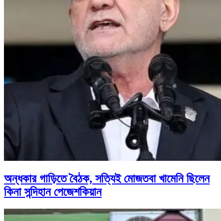
অন্ধকার গাড়িতে বৈঠক, সত্যিই মোজতবা খামেনি ছিলেন
কিনা সন্দিহান পেজেশকিয়ান