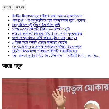
সর্বশেষ
জনপ্রিয়
বিতর্কিত সিদ্ধান্তে ভুল স্বীকার, ক্ষমা চাইলেন ইনফান্তিনো
‘জনগণের ওপর জুলুমকারীদের আর আস্ফালনের সুযোগ হবে না’
আন্তর্জাতিক স্বীকৃতিতে উচ্ছ্বসিত বুবলী
দেশের ২৩তম রাষ্ট্রপতি নির্বাচন ২০ আগস্ট : ইসি
ভারতের স্বাধীনতা দিবসকে ‘ইন্ডিয়া ডে’ ঘোষণা যুক্তরাষ্ট্রের
তরুণদের আন্দোলনে মোদি সরকার দুর্বল হয়েছে: ওয়াংচুক
৫ দিনের নতুন কর্মসূচি ঘোষণা জামায়াত জোটের
৪৮ ঘণ্টার মধ্যে ৬ জেলায় নিম্নাঞ্চল প্লাবিত হওয়ার শঙ্কা
দুই-তিন দিনের মধ্যে গ্যাসের পরিস্থিতি স্বাভাবিক হবে
মাঝ আকাশে মুখোমুখি ট্রাম্পের হেলিকপ্টার ও যাত্রীবাহী বিমান, অতঃপর…
আরো পড়ুন