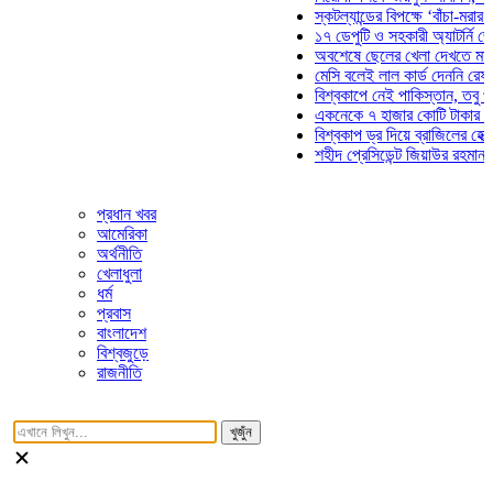
স্কটল্যান্ডের বিপক্ষে ‘বাঁচা-মরার লড়া
১৭ ডেপুটি ও সহকারী অ্যাটর্নি জেনার
অবশেষে ছেলের খেলা দেখতে মাঠে আ
মেসি বলেই লাল কার্ড দেননি রেফারি! ফ
বিশ্বকাপে নেই পাকিস্তান, তবু প্রতি
একনেকে ৭ হাজার কোটি টাকার ৫ প্রক
বিশ্বকাপ ড্র দিয়ে ব্রাজিলের হেক্সা মিশ
শহীদ প্রেসিডেন্ট জিয়াউর রহমান সমাধি
প্রধান খবর
আমেরিকা
অর্থনীতি
খেলাধুলা
ধর্ম
প্রবাস
বাংলাদেশ
বিশ্বজুড়ে
রাজনীতি
খুজুঁন