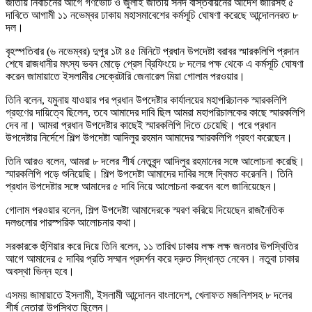
জাতীয় নির্বাচনের আগে গণভোট ও জুলাই জাতীয় সনদ বাস্তবায়নের আদেশ জারিসহ ৫
দাবিতে আগামী ১১ নভেম্বর ঢাকায় মহাসমাবেশের কর্মসূচি ঘোষণা করেছে আন্দোলনরত ৮
দল।
বৃহস্পতিবার (৬ নভেম্বর) দুপুর ১টা ৪৫ মিনিটে প্রধান উপদেষ্টা বরাবর স্মারকলিপি প্রদান
শেষে রাজধানীর মৎস্য ভবন মোড়ে প্রেস ব্রিফিংয়ে ৮ দলের পক্ষ থেকে এ কর্মসূচি ঘোষণা
করেন জামায়াতে ইসলামীর সেক্রেটারি জেনারেল মিয়া গোলাম পরওয়ার।
তিনি বলেন, যমুনায় যাওয়ার পর প্রধান উপদেষ্টার কার্যালয়ের মহাপরিচালক স্মারকলিপি
গ্রহণের দায়িত্বে ছিলেন, তবে আমাদের দাবি ছিল আমরা মহাপরিচালকের কাছে স্মারকলিপি
দেব না। আমরা প্রধান উপদেষ্টার কাছেই স্মারকলিপি দিতে চেয়েছি। পরে প্রধান
উপদেষ্টার নির্দেশে শিল্প উপদেষ্টা আদিলুর রহমান আমাদের স্মারকলিপি গ্রহণ করেছেন।
তিনি আরও বলেন, আমরা ৮ দলের শীর্ষ নেতৃবৃন্দ আদিলুর রহমানের সঙ্গে আলোচনা করেছি।
স্মারকলিপি পড়ে শুনিয়েছি। শিল্প উপদেষ্টা আমাদের দাবির সঙ্গে দ্বিমত করেননি। তিনি
প্রধান উপদেষ্টার সঙ্গে আমাদের ৫ দাবি নিয়ে আলোচনা করবেন বলে জানিয়েছেন।
গোলাম পরওয়ার বলেন, শিল্প উপদেষ্টা আমাদেরকে স্মরণ করিয়ে দিয়েছেন রাজনৈতিক
দলগুলোর পারস্পরিক আলোচনার কথা।
সরকারকে হুঁশিয়ার করে দিয়ে তিনি বলেন, ১১ তারিখ ঢাকায় লক্ষ লক্ষ জনতার উপস্থিতির
আগে আমাদের ৫ দাবির প্রতি সম্মান প্রদর্শন করে দ্রুত সিদ্ধান্ত নেবেন। নতুবা ঢাকার
অবস্থা ভিন্ন হবে।
এসময় জামায়াতে ইসলামী, ইসলামী আন্দোলন বাংলাদেশ, খেলাফত মজলিশসহ ৮ দলের
শীর্ষ নেতারা উপস্থিত ছিলেন।