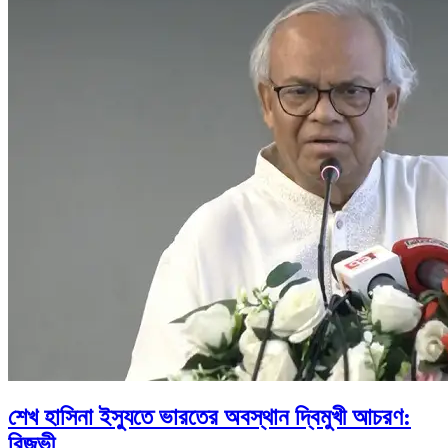
শেখ হাসিনা ইস্যুতে ভারতের অবস্থান দ্বিমুখী আচরণ:
রিজভী