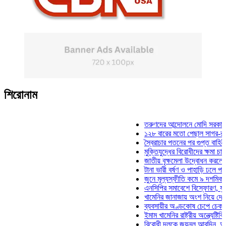
শিরোনাম
তরুণদের আন্দোলনে মোদি সরকার দুর্বল 
১২৮ বারের মতো পেছাল সাগর-রুনি হত্
স্বৈরাচার পতনের পর গুপ্ত বাহিনীর আত্ম
মুক্তিযুদ্ধের বিরোধীদের ক্ষমা চাইতে হবে
জাতীয় বৃক্ষমেলা উদ্বোধন করলেন প্রধান
টানা ভারী বর্ষণ ও পাহাড়ি ঢলে পানিবন্দি 
জুনে মূল্যস্ফীতি কমে ৯ দশমিক ১৬ 
এনসিপির সমাবেশে বিস্ফোরণ, যুবলীগের
খামেনির জানাজায় অংশ নিয়ে দেশে ফির
ব্যবসায়ীর অণ্ডকোষ চেপে চেক-স্ট্যাম্
ইমাম খামেনির রাষ্ট্রীয় অন্ত্যেষ্টিক্রিয়
বিরোধী দলকে জয়নুল আবদিন, আপনারা