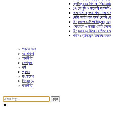
স্কটল্যান্ডের বিপক্ষে ‘বাঁচা-মরার লড়াই
১৭ ডেপুটি ও সহকারী অ্যাটর্নি জেনারে
অবশেষে ছেলের খেলা দেখতে মাঠে আস
মেসি বলেই লাল কার্ড দেননি রেফারি! ফ
বিশ্বকাপে নেই পাকিস্তান, তবু প্রতিট
একনেকে ৭ হাজার কোটি টাকার ৫ প্রকল
বিশ্বকাপ ড্র দিয়ে ব্রাজিলের হেক্সা মিশন
শহীদ প্রেসিডেন্ট জিয়াউর রহমান সমাধিত
প্রধান খবর
আমেরিকা
অর্থনীতি
খেলাধুলা
ধর্ম
প্রবাস
বাংলাদেশ
বিশ্বজুড়ে
রাজনীতি
খুজুঁন