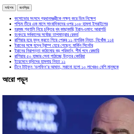
সর্বশেষ
জনপ্রিয়
কসোভোর সংসদে প্রধানমন্ত্রীকে লক্ষ্য করে ডিম নিক্ষেপ
পশ্চিম তীরে এক মাসে সাংবাদিকদের ওপর ১০৮ হামলা ইসরাইলের
হরমুজ প্রণালি নিয়ে চুক্তির খুব কাছাকাছি ইরান-ওমান: আরাগচি
হংকংয়ে সর্বকালের সর্বোচ্চ তাপমাত্রার রেকর্ড
রাশিয়ার হয়ে যুদ্ধ করতে গিয়ে পেরুর ১১ নাগরিক নিহত, নিখোঁজ ১১৪
ইরানের সঙ্গে যুদ্ধে ট্রাম্প হেরে গেছেন: মার্কিন সিনেটর
ইরানের নিরাপত্তা কাঠামোয় বড় পরিবর্তন, শীর্ষ পদে রেজায়ি
রাশিয়ায় ৫০ হাজার সেনা পাঠাচ্ছে উত্তর কোরিয়া
ইয়েমেনে হুথিদের হামলায় নিহত ১১
চীনে টাইফুন ‘ডলফিন’র আঘাত, সরানো হলো ১০ লাখেরও বেশি মানুষকে
আরো পড়ুন