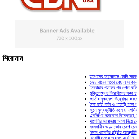
শিরোনাম
তরুণদের আন্দোলনে মোদি সরকার দুর্বল হ
১২৮ বারের মতো পেছাল সাগর-রুনি হত্
স্বৈরাচার পতনের পর গুপ্ত বাহিনীর আত্মপ
মুক্তিযুদ্ধের বিরোধীদের ক্ষমা চাইতে হবে
জাতীয় বৃক্ষমেলা উদ্বোধন করলেন প্রধানম
টানা ভারী বর্ষণ ও পাহাড়ি ঢলে পানিবন্দি 
জুনে মূল্যস্ফীতি কমে ৯ দশমিক ১৬ শ
এনসিপির সমাবেশে বিস্ফোরণ, যুবলীগের 
খামেনির জানাজায় অংশ নিয়ে দেশে ফিরল
ব্যবসায়ীর অণ্ডকোষ চেপে চেক-স্ট্যাম্
ইমাম খামেনির রাষ্ট্রীয় অন্ত্যেষ্টিক্রিয়
বিরোধী দলকে জয়নুল আবদিন, আপনারা