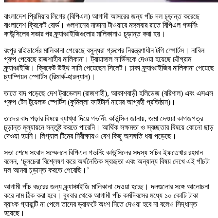
বাংলাদেশ প্রিমিয়ার লিগের (বিপিএল) আগামী আসরের জন্য পাঁচ দল চূড়ান্ত করেছে
বাংলাদেশ ক্রিকেট বোর্ড। গুলশানের নাভানা টাওয়ারে মঙ্গলবার রাতে বিপিএল গভর্নিং
কাউন্সিলের সভার পর ফ্র্যাঞ্চাইজিগুলোর মালিকানাও চূড়ান্ত করা হয়।
রংপুর রাইডার্সের মালিকানা পেয়েছে বসুন্ধরা গ্রুপের নিয়ন্ত্রণাধীন টগি স্পোর্টস। নাবিল
গ্রুপ পেয়েছে রাজশাহীর মালিকানা। ট্রায়াঙ্গাল সার্ভিসকে দেওয়া হয়েছে চট্টগ্রাম
ফ্র্যাঞ্চাইজি। ক্রিকেট উইথ সামি পেয়েছেন সিলেট। ঢাকা ফ্র্যাঞ্চাইজির মালিকানা পেয়েছে
চ্যাম্পিয়ন স্পোর্টস (রিমার্ক-হারল্যান)।
তাতে বাদ পড়েছে দেশ ট্রাভেলস (রাজশাহী), আকাশবাড়ী হলিডেজ (বরিশাল) এবং এসএস
গ্রুপ টেন টুয়েলভ স্পোর্টস (কুমিল্লা ফাইটার্স নামের আগ্রহী প্রতিষ্ঠান)।
তাদের বাদ পড়ার বিষয়ে ব্যাখ্যা দিয়ে গভর্নিং কাউন্সিল জানায়, জমা দেওয়া কাগজপত্র
চূড়ান্ত মূল্যায়নে সন্তুষ্ট করতে পারেনি। আর্থিক সক্ষমতা ও স্বচ্ছতার বিষয়ে কোনো ছাড়
দেওয়া হয়নি। লিগ্যাল টিমের নিরীক্ষায়ও বেশ কিছু অসঙ্গতি ধরা পড়েছে।
সভা শেষে সংবাদ সম্মেলনে বিপিএল গভর্নিং কাউন্সিলের সদস্য সচিব ইফতেখার রহমান
বলেন, ‘চুলচেরা বিশ্লেষণ করে অর্থনৈতিক স্বচ্ছতা এবং অন্যান্য বিষয় দেখে এই পাঁচটা
দল আমরা চূড়ান্ত করতে পেরেছি।’
আগামী পাঁচ বছরের জন্য ফ্র্যাঞ্চাইজি মালিকানা দেওয়া হচ্ছে। দলগুলোর সঙ্গে আলোচনা
করে নাম ঠিক করা হবে। বুধবার থেকে আগামী পাঁচ কর্মদিবসের মধ্যে ১০ কোটি টাকা
ব্যাংক গ্যারান্টি না পেলে তাদের ড্রাফটে অংশ নিতে দেওয়া হবে না বলেও সিদ্ধান্ত
হয়েছে।