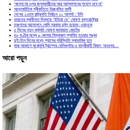
‘জনগণের ওপর জুলুমকারীদের আর আস্ফালনের সুযোগ হবে না’
আন্তর্জাতিক স্বীকৃতিতে উচ্ছ্বসিত বুবলী
দেশের ২৩তম রাষ্ট্রপতি নির্বাচন ২০ আগস্ট : ইসি
ভারতের স্বাধীনতা দিবসকে ‘ইন্ডিয়া ডে’ ঘোষণা যুক্তরাষ্ট্রের
তরুণদের আন্দোলনে মোদি সরকার দুর্বল হয়েছে: ওয়াংচুক
৫ দিনের নতুন কর্মসূচি ঘোষণা জামায়াত জোটের
৪৮ ঘণ্টার মধ্যে ৬ জেলায় নিম্নাঞ্চল প্লাবিত হওয়ার শঙ্কা
দুই-তিন দিনের মধ্যে গ্যাসের পরিস্থিতি স্বাভাবিক হবে
মাঝ আকাশে মুখোমুখি ট্রাম্পের হেলিকপ্টার ও যাত্রীবাহী বিমান, অতঃপর…
আরো পড়ুন