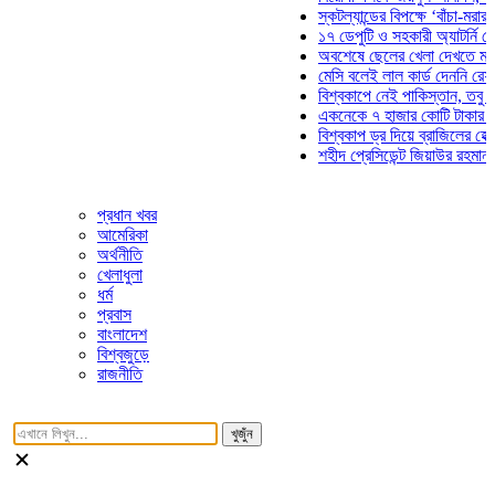
স্কটল্যান্ডের বিপক্ষে ‘বাঁচা-মরার লড়াই
১৭ ডেপুটি ও সহকারী অ্যাটর্নি জেনারে
অবশেষে ছেলের খেলা দেখতে মাঠে আস
মেসি বলেই লাল কার্ড দেননি রেফারি! ফ
বিশ্বকাপে নেই পাকিস্তান, তবু প্রতিট
একনেকে ৭ হাজার কোটি টাকার ৫ প্রকল
বিশ্বকাপ ড্র দিয়ে ব্রাজিলের হেক্সা মিশন
শহীদ প্রেসিডেন্ট জিয়াউর রহমান সমাধিত
প্রধান খবর
আমেরিকা
অর্থনীতি
খেলাধুলা
ধর্ম
প্রবাস
বাংলাদেশ
বিশ্বজুড়ে
রাজনীতি
খুজুঁন