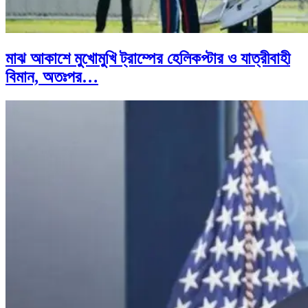
মাঝ আকাশে মুখোমুখি ট্রাম্পের হেলিকপ্টার ও যাত্রীবাহী
বিমান, অতঃপর…