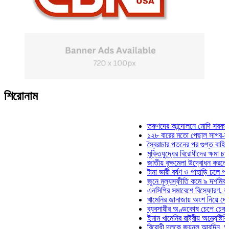
শিরোনাম
তরুণদের আন্দোলনে মোদি সরকার দুর্বল হ
১২৮ বারের মতো পেছাল সাগর-রুনি হত্
স্বৈরাচার পতনের পর গুপ্ত বাহিনীর আত্মপ
মুক্তিযুদ্ধের বিরোধীদের ক্ষমা চাইতে হবে
জাতীয় বৃক্ষমেলা উদ্বোধন করলেন প্রধানম
টানা ভারী বর্ষণ ও পাহাড়ি ঢলে পানিবন্দি চ
জুনে মূল্যস্ফীতি কমে ৯ দশমিক ১৬ শ
এনসিপির সমাবেশে বিস্ফোরণ, যুবলীগের 
খামেনির জানাজায় অংশ নিয়ে দেশে ফিরল
ব্যবসায়ীর অণ্ডকোষ চেপে চেক-স্ট্যাম্প
ইমাম খামেনির রাষ্ট্রীয় অন্ত্যেষ্টিক্রিয়া
বিরোধী দলকে জয়নুল আবদিন, আপনারা 