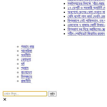
স্কটল্যান্ডের বিপক্ষে ‘বাঁচা-মরার লড়াই
১৭ ডেপুটি ও সহকারী অ্যাটর্নি জেনারে
অবশেষে ছেলের খেলা দেখতে মাঠে আস
মেসি বলেই লাল কার্ড দেননি রেফারি! ফা
বিশ্বকাপে নেই পাকিস্তান, তবু প্রতিট
একনেকে ৭ হাজার কোটি টাকার ৫ প্রকল
বিশ্বকাপ ড্র দিয়ে ব্রাজিলের হেক্সা মিশন
শহীদ প্রেসিডেন্ট জিয়াউর রহমান সমাধিত
প্রধান খবর
আমেরিকা
অর্থনীতি
খেলাধুলা
ধর্ম
প্রবাস
বাংলাদেশ
বিশ্বজুড়ে
রাজনীতি
খুজুঁন