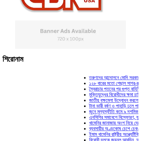
শিরোনাম
তরুণদের আন্দোলনে মোদি সরকার দুর্বল হ
১২৮ বারের মতো পেছাল সাগর-রুনি হত্য
স্বৈরাচার পতনের পর গুপ্ত বাহিনীর আত্মপ
মুক্তিযুদ্ধের বিরোধীদের ক্ষমা চাইতে হবে:
জাতীয় বৃক্ষমেলা উদ্বোধন করলেন প্রধানম
টানা ভারী বর্ষণ ও পাহাড়ি ঢলে পানিবন্দি চ
জুনে মূল্যস্ফীতি কমে ৯ দশমিক ১৬ শ
এনসিপির সমাবেশে বিস্ফোরণ, যুবলীগের 
খামেনির জানাজায় অংশ নিয়ে দেশে ফিরল
ব্যবসায়ীর অণ্ডকোষ চেপে চেক-স্ট্যাম্প
ইমাম খামেনির রাষ্ট্রীয় অন্ত্যেষ্টিক্রিয়া
বিরোধী দলকে জয়নুল আবদিন, আপনারা 