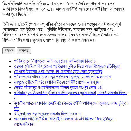
বিএমসিসিআই সভাপতি সাব্বির এ খান বলেন, ‘দেশের তৈরি পোশাক খাতের ওপর
অতিরিক্ত নির্ভরশীলতা কমাতে হবে। হালাল অর্থনীতি আমাদের একটি বিকল্প সম্ভাবনার
দরজা খুলে দিচ্ছে।’
তিনি জানান, তৈরি পোশাক রপ্তানির বাইরে বাংলাদেশ হালাল পণ্যের একটি গুরুত্বপূর্ণ
যোগানদাতা হয়ে উঠতে পারে। সুনির্দিষ্ট নীতিমালা, সহজতর সনদ প্রক্রিয়া এবং
বিনিয়োগবান্ধব পরিবেশ থাকলে ২০৩০ সালের মধ্যে শুধু মালয়েশিয়াতেই আমরা ৭-৮
বিলিয়ন মার্কিন ডলার মূল্যের হালাল পণ্য রপ্তানি করতে সক্ষম হব।
সর্বশেষ
জনপ্রিয়
পাকিস্তানে নিরাপত্তা অভিযানে সেনা কর্মকর্তাসহ নিহত ৮
তুরস্ক-সৌদি-পাকিস্তানের প্রতিরক্ষা চুক্তি নিয়ে আরব বিশ্বের প্রতিক্রিয়া
যে শর্তে ইরানের ওপর থেকে নৌ অবরোধ তুলে নেবে যুক্তরাষ্ট্র
পাকিস্তান-সৌদির সঙ্গে নতুন প্রতিরক্ষা চুক্তি, যা বললেন এরদোগান
হরমুজে নৌজোট গঠনে মার্কিন উদ্যোগে ইউরোপের অনাগ্রহ
সেউটা সীমান্তে গণঅভিবাসনের ঘটনায় মৃতের সংখ্যা বেড়ে ১৪
রাশিয়ার বৃহৎ ই-কমার্স প্রতিষ্ঠানে ইউক্রেনের ড্রোন হামলা, পালটা হামলায় নিহত
৬
ন্যাটোর আদলে সামরিক জোট গঠন করছে সৌদি-পাকিস্তান-তুরস্ক, আজ চুক্তি
সই
থাইল্যান্ডের স্কুলে বন্দুক হামলায় নিহত বেড়ে ৭
অন্ধকার গাড়িতে বৈঠক, সত্যিই মোজতবা খামেনি ছিলেন কিনা সন্দিহান
পেজেশকিয়ান