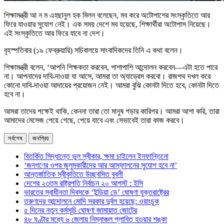
শিক্ষামন্ত্রী আ ন ম এহছানুল হক মিলন বলেছেন, মব করে অটোপাশের সংস্কৃতিতে আর
ফিরে যাওয়ার সুযোগ নেই। এক সময় দেশে মব হয়েছে, শিক্ষার্থীরা অটোপাস নিয়েছে।
এই সংস্কৃতিতে আর ফিরে যাবে না দেশ।
বৃহস্পতিবার (১৯ ফেব্রুয়ারি) সচিবালয়ে সাংবাদিকদের তিনি এ কথা বলেন।
শিক্ষামন্ত্রী বলেন, ‘আপনি শিক্ষকতা করবেন, পাশাপাশি আন্দোলন করবেন—এটা হতে পারে
না। আপনাদের দাবি-দাওয়া যা আসে, আমরা তা অ্যাড্রেস করবো। রাজপথ দখল করে
কোনো দাবি-দাওয়া আদায়ের প্রয়োজন নেই। আমরা বুঝি কোনটা দিতে হবে, কোনটা দিতে
হবে না।
আমরা তাদের পক্ষেই থাকি, কেননা তারা তো মানুষ গড়ার কারিগর। আমরা আশা করি, তারা
আমাদের মেসেজ পেয়ে গেছে, পেয়ে যাবে এবং সেভাবেই তারা কাজ করবে।
সর্বশেষ
জনপ্রিয়
বিতর্কিত সিদ্ধান্তে ভুল স্বীকার, ক্ষমা চাইলেন ইনফান্তিনো
‘জনগণের ওপর জুলুমকারীদের আর আস্ফালনের সুযোগ হবে না’
আন্তর্জাতিক স্বীকৃতিতে উচ্ছ্বসিত বুবলী
দেশের ২৩তম রাষ্ট্রপতি নির্বাচন ২০ আগস্ট : ইসি
ভারতের স্বাধীনতা দিবসকে ‘ইন্ডিয়া ডে’ ঘোষণা যুক্তরাষ্ট্রের
তরুণদের আন্দোলনে মোদি সরকার দুর্বল হয়েছে: ওয়াংচুক
৫ দিনের নতুন কর্মসূচি ঘোষণা জামায়াত জোটের
৪৮ ঘণ্টার মধ্যে ৬ জেলায় নিম্নাঞ্চল প্লাবিত হওয়ার শঙ্কা