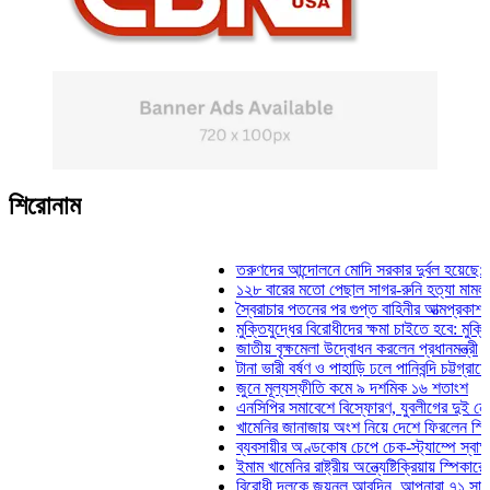
শিরোনাম
তরুণদের আন্দোলনে মোদি সরকার দুর্বল হয়েছে: ওয়াংচু
১২৮ বারের মতো পেছাল সাগর-রুনি হত্যা মামলার তদন
স্বৈরাচার পতনের পর গুপ্ত বাহিনীর আত্মপ্রকাশ: প্রধানমন
মুক্তিযুদ্ধের বিরোধীদের ক্ষমা চাইতে হবে: মুক্তিযুদ্ধবি
জাতীয় বৃক্ষমেলা উদ্বোধন করলেন প্রধানমন্ত্রী
টানা ভারী বর্ষণ ও পাহাড়ি ঢলে পানিবন্দি চট্টগ্রামে লাখো 
জুনে মূল্যস্ফীতি কমে ৯ দশমিক ১৬ শতাংশ
এনসিপির সমাবেশে বিস্ফোরণ, যুবলীগের দুই নেতাকর্মী
খামেনির জানাজায় অংশ নিয়ে দেশে ফিরলেন স্পিকার হা
ব্যবসায়ীর অণ্ডকোষ চেপে চেক-স্ট্যাম্পে স্বাক্ষর নি
ইমাম খামেনির রাষ্ট্রীয় অন্ত্যেষ্টিক্রিয়ায় স্পিকারের অংশ
বিরোধী দলকে জয়নুল আবদিন, আপনারা ৭১ সালে কোথা