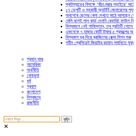
স্কটল্যান্ডের বিপক্ষে ‘বাঁচা-মরার লড়াইয়ে’ মাঠে নামছে
১৭ ডেপুটি ও সহকারী অ্যাটর্নি জেনারেলের পদত্যাগ
অবশেষে ছেলের খেলা দেখতে মাঠে আসছেন ভোজিনহার
মেসি বলেই লাল কার্ড দেননি রেফারি! ফাউল নিয়ে বিতর্
বিশ্বকাপে নেই পাকিস্তান, তবু প্রতিটি গোলে থাকবে 
একনেকে ৭ হাজার কোটি টাকার ৫ প্রকল্পের অনুমোদন
বিশ্বকাপ ড্র দিয়ে ব্রাজিলের হেক্সা মিশন শুরু
শহীদ প্রেসিডেন্ট জিয়াউর রহমান সমাধিতে যুবদলের শ্রদ
প্রধান খবর
আমেরিকা
অর্থনীতি
খেলাধুলা
ধর্ম
প্রবাস
বাংলাদেশ
বিশ্বজুড়ে
রাজনীতি
খুজুঁন