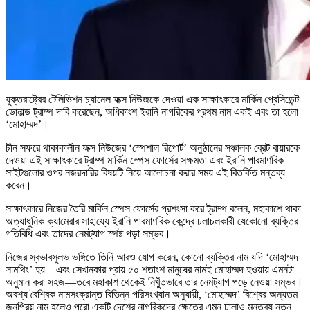
যুক্তরাষ্ট্রের টেলিভিশন চ্যানেল ফক্স নিউজকে দেওয়া এক সাক্ষাৎকারে মার্কিন প্রেসিডেন্ট
ডোনাল্ড ট্রাম্প দাবি করেছেন, অধিকাংশ ইরানি নাগরিকের প্রথম নাম একই এবং তা হলো
‘মোহাম্মদ’।
চীন সফরে থাকাকালীন ফক্স নিউজের ‘স্পেশাল রিপোর্ট’ অনুষ্ঠানের সঞ্চালক ব্রেট বায়ারকে
দেওয়া এই সাক্ষাৎকারে ট্রাম্প মার্কিন স্পেস ফোর্সের সক্ষমতা এবং ইরানি পারমাণবিক
সাইটগুলোর ওপর নজরদারির বিষয়টি নিয়ে আলোচনা করার সময় এই বিতর্কিত মন্তব্য
করেন।
সাক্ষাৎকারে নিজের তৈরি মার্কিন স্পেস ফোর্সের প্রশংসা করে ট্রাম্প বলেন, মহাকাশে থাকা
অত্যাধুনিক ক্যামেরার সাহায্যে ইরানি পারমাণবিক কেন্দ্রে চলাচলকারী যেকোনো ব্যক্তির
গতিবিধি এবং তাদের নেমট্যাগ স্পষ্ট পড়া সম্ভব।
নিজের স্বভাবসুলভ ভঙ্গিতে তিনি আরও যোগ করেন, কোনো ব্যক্তির নাম যদি ‘মোহাম্মদ
সামথিং’ হয়—এবং সেখানকার প্রায় ৫০ শতাংশ মানুষের নামই মোহাম্মদ হওয়ায় এমনটা
অনুমান করা সহজ—তবে মহাকাশ থেকেই নিখুঁতভাবে তার নেমট্যাগ পড়ে নেওয়া সম্ভব।
অবশ্য বৈশ্বিক নামসংক্রান্ত বিভিন্ন পরিসংখ্যান অনুযায়ী, ‘মোহাম্মদ’ বিশ্বের অন্যতম
জনপ্রিয় নাম হলেও পুরো একটি দেশের নাগরিকদের ক্ষেত্রে এমন ঢালাও মন্তব্য নতুন