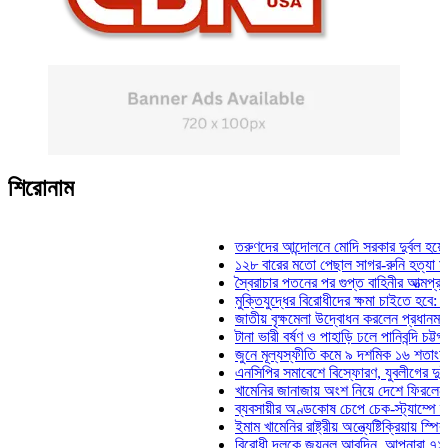
শিরোনাম
তরুণদের আন্দোলনে মোদি সরকার দুর্বল হয়েছে: ওয়
১২৮ বারের মতো পেছাল সাগর-রুনি হত্যা মামলার 
স্বৈরাচার পতনের পর গুপ্ত বাহিনীর আত্মপ্রকাশ: প্রধ
মুক্তিযুদ্ধের বিরোধীদের ক্ষমা চাইতে হবে: মুক্তিযুদ
জাতীয় বৃক্ষমেলা উদ্বোধন করলেন প্রধানমন্ত্রী
টানা ভারী বর্ষণ ও পাহাড়ি ঢলে পানিবন্দি চট্টগ্রামে ল
জুনে মূল্যস্ফীতি কমে ৯ দশমিক ১৬ শতাংশ
এনসিপির সমাবেশে বিস্ফোরণ, যুবলীগের দুই নেতাকর
খামেনির জানাজায় অংশ নিয়ে দেশে ফিরলেন স্পিকা
ব্যবসায়ীর অণ্ডকোষ চেপে চেক-স্ট্যাম্পে স্বাক্ষর
ইমাম খামেনির রাষ্ট্রীয় অন্ত্যেষ্টিক্রিয়ায় স্পিকারের
বিরোধী দলকে জয়নুল আবদিন, আপনারা ৭১ সালে ক