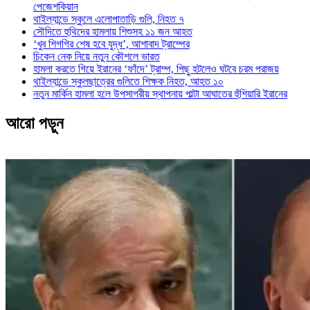
পেজেশকিয়ান
থাইল্যান্ডে স্কুলে এলোপাতাড়ি গুলি, নিহত ৭
সৌদিতে হুথিদের হামলায় শিশুসহ ১১ জন আহত
‘খুব শিগগির শেষ হবে যুদ্ধ’, আশাবাদ ট্রাম্পের
চিকেন নেক নিয়ে নতুন কৌশলে ভারত
হামলা করতে গিয়ে ইরানের ‘ফাঁদে’ ট্রাম্প, পিছু হটলেও ঘটবে চরম পরাজয়
থাইল্যান্ডে স্কুলছাত্রের গুলিতে শিক্ষক নিহত, আহত ১০
নতুন মার্কিন হামলা হলে উপসাগরীয় স্থাপনায় পাল্টা আঘাতের হুঁশিয়ারি ইরানের
আরো পড়ুন