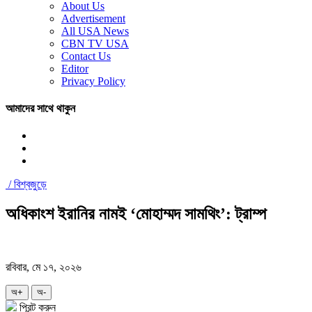
About Us
Advertisement
All USA News
CBN TV USA
Contact Us
Editor
Privacy Policy
আমাদের সাথে থাকুন
/
বিশ্বজুড়ে
অধিকাংশ ইরানির নামই ‘মোহাম্মদ সামথিং’: ট্রাম্প
রবিবার, মে ১৭, ২০২৬
অ+
অ-
প্রিন্ট করুন