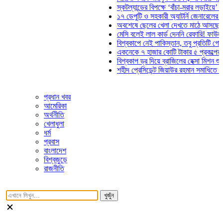
স্কটল্যান্ডের বিপক্ষে ‘বাঁচা-মরার লড়াইয়ে’ মাঠে না
১৭ ডেপুটি ও সহকারী অ্যাটর্নি জেনারেলের পদত্যা
অবশেষে ছেলের খেলা দেখতে মাঠে আসছেন ভোজিন
মেসি বলেই লাল কার্ড দেননি রেফারি! ফাউল নিয়ে ব
বিশ্বকাপে নেই পাকিস্তান, তবু প্রতিটি গোলে থাক
একনেকে ৭ হাজার কোটি টাকার ৫ প্রকল্পের অনুম
বিশ্বকাপ ড্র দিয়ে ব্রাজিলের হেক্সা মিশন শুরু
শহীদ প্রেসিডেন্ট জিয়াউর রহমান সমাধিতে যুবদলের 
প্রধান খবর
আমেরিকা
অর্থনীতি
খেলাধুলা
ধর্ম
প্রবাস
বাংলাদেশ
বিশ্বজুড়ে
রাজনীতি
খুজুঁন