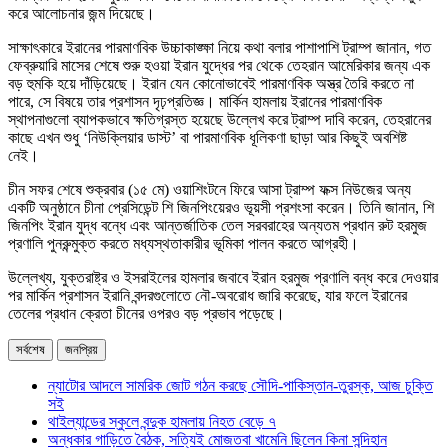
করে আলোচনার জন্ম দিয়েছে।
সাক্ষাৎকারে ইরানের পারমাণবিক উচ্চাকাঙ্ক্ষা নিয়ে কথা বলার পাশাপাশি ট্রাম্প জানান, গত
ফেব্রুয়ারি মাসের শেষে শুরু হওয়া ইরান যুদ্ধের পর থেকে তেহরান আমেরিকার জন্য এক
বড় হুমকি হয়ে দাঁড়িয়েছে। ইরান যেন কোনোভাবেই পারমাণবিক অস্ত্র তৈরি করতে না
পারে, সে বিষয়ে তার প্রশাসন দৃঢ়প্রতিজ্ঞ। মার্কিন হামলায় ইরানের পারমাণবিক
স্থাপনাগুলো ব্যাপকভাবে ক্ষতিগ্রস্ত হয়েছে উল্লেখ করে ট্রাম্প দাবি করেন, তেহরানের
কাছে এখন শুধু ‘নিউক্লিয়ার ডাস্ট’ বা পারমাণবিক ধূলিকণা ছাড়া আর কিছুই অবশিষ্ট
নেই।
চীন সফর শেষে শুক্রবার (১৫ মে) ওয়াশিংটনে ফিরে আসা ট্রাম্প ফক্স নিউজের অন্য
একটি অনুষ্ঠানে চীনা প্রেসিডেন্ট শি জিনপিংয়েরও ভূয়সী প্রশংসা করেন। তিনি জানান, শি
জিনপিং ইরান যুদ্ধ বন্ধে এবং আন্তর্জাতিক তেল সরবরাহের অন্যতম প্রধান রুট হরমুজ
প্রণালি পুনরুন্মুক্ত করতে মধ্যস্থতাকারীর ভূমিকা পালন করতে আগ্রহী।
উল্লেখ্য, যুক্তরাষ্ট্র ও ইসরাইলের হামলার জবাবে ইরান হরমুজ প্রণালি বন্ধ করে দেওয়ার
পর মার্কিন প্রশাসন ইরানি বন্দরগুলোতে নৌ-অবরোধ জারি করেছে, যার ফলে ইরানের
তেলের প্রধান ক্রেতা চীনের ওপরও বড় প্রভাব পড়েছে।
সর্বশেষ
জনপ্রিয়
ন্যাটোর আদলে সামরিক জোট গঠন করছে সৌদি-পাকিস্তান-তুরস্ক, আজ চুক্তি
সই
থাইল্যান্ডের স্কুলে বন্দুক হামলায় নিহত বেড়ে ৭
অন্ধকার গাড়িতে বৈঠক, সত্যিই মোজতবা খামেনি ছিলেন কিনা সন্দিহান