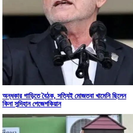
অন্ধকার গাড়িতে বৈঠক, সত্যিই মোজতবা খামেনি ছিলেন
কিনা সন্দিহান পেজেশকিয়ান