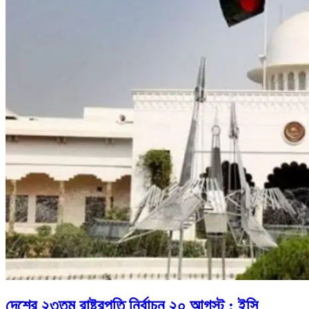
দেশের ২৩তম রাষ্ট্রপতি নির্বাচন ২০ আগস্ট : ইসি