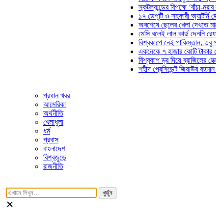
স্কটল্যান্ডের বিপক্ষে ‘বাঁচা-মরার লড়াই
১৭ ডেপুটি ও সহকারী অ্যাটর্নি জেনারে
অবশেষে ছেলের খেলা দেখতে মাঠে আস
মেসি বলেই লাল কার্ড দেননি রেফারি! ফা
বিশ্বকাপে নেই পাকিস্তান, তবু প্রতিট
একনেকে ৭ হাজার কোটি টাকার ৫ প্রকল
বিশ্বকাপ ড্র দিয়ে ব্রাজিলের হেক্সা মিশন
শহীদ প্রেসিডেন্ট জিয়াউর রহমান সমাধিত
প্রধান খবর
আমেরিকা
অর্থনীতি
খেলাধুলা
ধর্ম
প্রবাস
বাংলাদেশ
বিশ্বজুড়ে
রাজনীতি
খুজুঁন