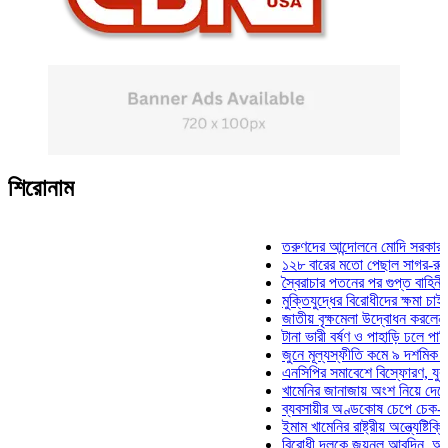
শিরোনাম
তরুণদের আন্দোলনে মোদি সরকার দুর্বল হ
১২৮ বারের মতো পেছাল সাগর-রুনি হত্য
স্বৈরাচার পতনের পর গুপ্ত বাহিনীর আত্মপ্
মুক্তিযুদ্ধের বিরোধীদের ক্ষমা চাইতে হবে:
জাতীয় বৃক্ষমেলা উদ্বোধন করলেন প্রধানম
টানা ভারী বর্ষণ ও পাহাড়ি ঢলে পানিবন্দি চ
জুনে মূল্যস্ফীতি কমে ৯ দশমিক ১৬ শ
এনসিপির সমাবেশে বিস্ফোরণ, যুবলীগের 
খামেনির জানাজায় অংশ নিয়ে দেশে ফিরল
ব্যবসায়ীর অণ্ডকোষ চেপে চেক-স্ট্যাম্প
ইমাম খামেনির রাষ্ট্রীয় অন্ত্যেষ্টিক্রিয়া
বিরোধী দলকে জয়নুল আবদিন, আপনারা 