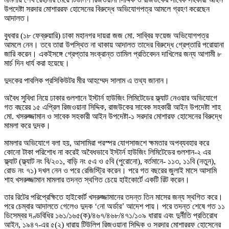
উপদেষ্টা সরদার মোশাররফ হোসেনের বিরুদ্ধে অভিযোগপত্র আমলে গ্রহণ করেছেন
আদালত।
বুধবার (১৮ ফেব্রুয়ারি) ঢাকা মহানগর দায়রা জজ মো. সাব্বির ফয়েজ অভিযোগপত্র
আমলে নেন। তবে তারা উপস্থিত না থাকায় আদালত তাদের বিরুদ্ধে গ্রেপ্তারি পরোয়ানা
জারি করেন। একইসঙ্গে গ্রেপ্তার সংক্রান্ত তামিল প্রতিবেদন দাখিলের জন্য আগামী ৮
মার্চ দিন ধার্য করা হয়েছে।
দুদকের পাবলিক প্রসিকিউটর মীর আহম্মেদ সালাম এ তথ্য জানান।
অবৈধ সুবিধা নিয়ে ঢাকার গুলশানে ইস্টার্ন হাউজিং লিমিটেডের ফ্ল্যাট নেওয়ার অভিযোগে
গত বছরের ১৫ এপ্রিল রিজওয়ানা সিদ্দিক, রাজউকের সাবেক সহকারী আইন উপদেষ্টা শাহ
মো. খসরুজ্জামান ও সাবেক সহকারী আইন উপদেষ্টা-১ সরদার মোশারফ হোসেনের বিরুদ্ধে
মামলা করে দুদক।
মামলার অভিযোগে বলা হয়, আসামিরা পরস্পর যোগসাজশে ক্ষমতার অপব্যবহার করে
কোনো টাকা পরিশোধ না করেই অবৈধভাবে ইস্টার্ন হাউজিং লিমিটেডের গুলশান-২ এর
ফ্ল্যাট (ফ্ল্যাট নং বি/২০১, বাড়ি নং ৫এ ও ৫বি (পুরোনো), বর্তমানে- ১১৩, ১১বি (নতুন),
রোড নং ৭১) দখল নেন ও পরে রেজিস্ট্রি করেন। পরে গত বছরের জুলাই মাসে আসামি
শাহ খসরুজ্জামান মামলার তদন্ত স্থগিত চেয়ে হাইকোর্টে একটি রিট করেন।
তার রিটের পরিপ্রেক্ষিতে হাইকোর্ট খসরুজ্জামানের তদন্ত তিন মাসের জন্য স্থগিত করে।
পরে চেম্বার আদালতে গেলেও দুদক ‘নো অর্ডার’ আদেশ পায়। পরে তদন্ত শেষে গত ১১
ডিসেম্বর দণ্ডবিধির ১৬১/১৬৫(ক)/৪৬৭/৪৬৮/৪৭১/১০৯ ধারায় এবং দুর্নীতি প্রতিরোধ
আইন, ১৯৪৭-এর ৫(২) ধারায় টিউলিপ রিজওয়ানা সিদ্দিক ও সরদার মোশাররফ হোসেনের