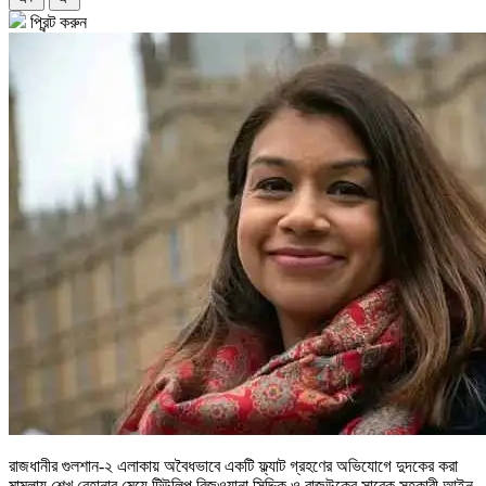
প্রিন্ট করুন
রাজধানীর গুলশান-২ এলাকায় অবৈধভাবে একটি ফ্ল্যাট গ্রহণের অভিযোগে দুদকের করা
মামলায় শেখ রেহানার মেয়ে টিউলিপ রিজওয়ানা সিদ্দিক ও রাজউকের সাবেক সহকারী আইন