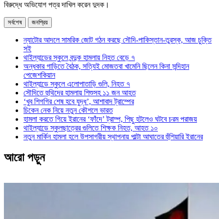
বিরুদ্ধে অভিযোগ পত্র দাখিল করেন দুদক।
সর্বশেষ
জনপ্রিয়
ন্যাটোর আদলে সামরিক জোট গঠন করছে সৌদি-পাকিস্তান-তুরস্ক, আজ চুক্তি
সই
থাইল্যান্ডের স্কুলে বন্দুক হামলায় নিহত বেড়ে ৭
অন্ধকার গাড়িতে বৈঠক, সত্যিই মোজতবা খামেনি ছিলেন কিনা সন্দিহান
পেজেশকিয়ান
থাইল্যান্ডে স্কুলে এলোপাতাড়ি গুলি, নিহত ৭
সৌদিতে হুথিদের হামলায় শিশুসহ ১১ জন আহত
‘খুব শিগগির শেষ হবে যুদ্ধ’, আশাবাদ ট্রাম্পের
চিকেন নেক নিয়ে নতুন কৌশলে ভারত
হামলা করতে গিয়ে ইরানের ‘ফাঁদে’ ট্রাম্প, পিছু হটলেও ঘটবে চরম পরাজয়
থাইল্যান্ডে স্কুলছাত্রের গুলিতে শিক্ষক নিহত, আহত ১০
নতুন মার্কিন হামলা হলে উপসাগরীয় স্থাপনায় পাল্টা আঘাতের হুঁশিয়ারি ইরানের
আরো পড়ুন