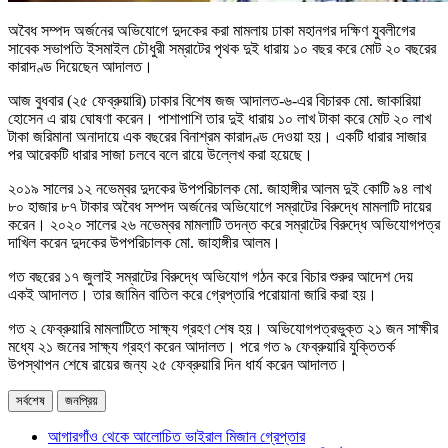
অবৈধ সম্পদ অর্জনের অভিযোগে দুদকের করা মামলায় ঢাকা মহানগর দক্ষিণ যুবলীগের
সাবেক সভাপতি ইসমাইল চৌধুরী সম্রাটের পৃথক দুই ধারায় ১০ বছর করে মোট ২০ বছরের
কারাদণ্ড দিয়েছেন আদালত।
আজ বুধবার (২৫ ফেব্রুয়ারি) ঢাকার বিশেষ জজ আদালত-৬-এর বিচারক মো. জাকারিয়া
হোসেন এ রায় ঘোষণা করেন। পাশাপাশি তার দুই ধারায় ১০ লাখ টাকা করে মোট ২০ লাখ
টাকা জরিমানা অনাদায়ে এক বছরের বিনাশ্রম কারাদণ্ড দেওয়া হয়। একটি ধারার সাজার
পর আরেকটি ধারার সাজা চলবে বলে রায়ে উল্লেখ করা হয়েছে।
২০১৯ সালের ১২ নভেম্বর দুদকের উপপরিচালক মো. জাহাঙ্গীর আলম দুই কোটি ৯৪ লাখ
৮০ হাজার ৮৭ টাকার অবৈধ সম্পদ অর্জনের অভিযোগে সম্রাটের বিরুদ্ধে মামলাটি দায়ের
করেন। ২০২০ সালের ২৬ নভেম্বর মামলাটি তদন্ত করে সম্রাটের বিরুদ্ধে অভিযোগপত্র
দাখিল করেন দুদকের উপপরিচালক মো. জাহাঙ্গীর আলম।
গত বছরের ১৭ জুলাই সম্রাটের বিরুদ্ধে অভিযোগ গঠন করে বিচার শুরুর আদেশ দেয়
একই আদালত। তার জামিন বাতিল করে গ্রেপ্তারি পরোয়ানা জারি করা হয়।
গত ২ ফেব্রুয়ারি মামলাটিতে সাক্ষ্য গ্রহণ শেষ হয়। অভিযোগপত্রভুক্ত ২১ জন সাক্ষীর
মধ্যে ২১ জনের সাক্ষ্য গ্রহণ করেন আদালত। পরে গত ৯ ফেব্রুয়ারি যুক্তিতর্ক
উপস্থাপন শেষে রায়ের জন্য ২৫ ফেব্রুয়ারি দিন ধার্য করেন আদালত।
সর্বশেষ
জনপ্রিয়
আগারগাঁও থেকে আলোচিত ভাইরাল মিজান গ্রেপ্তার