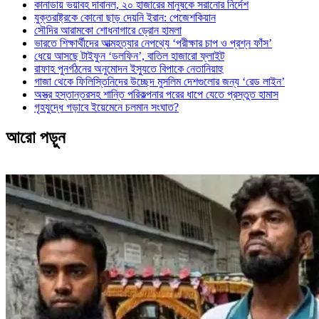
কানাডায় ভয়াবহ দাবানল, ২০ হাজারের মানুষকে সরানোর নির্দেশ
যুক্তরাষ্ট্রকে কোনো ছাড় দেয়নি ইরান: পেজেশকিয়ান
সৌদির আরামকো শোধনাগারে ড্রোন হামলা
ভারতে শিক্ষার্থীদের আত্মহত্যার নেপথ্যে ‘পরীক্ষার চাপ ও প্রশ্ন ফাঁস’
ধেয়ে আসছে টাইফুন ‘ডলফিন’, বাতিল হাজারো ফ্লাইট
রাফাহ পুনর্গঠনের অনুমোদন ইস্যুতে বিপাকে নেতানিয়াহু
গাজা থেকে ফিলিস্তিনিদের উচ্ছেদ মুসলিম দেশগুলোর জন্য ‘রেড লাইন’
অস্ত্র হস্তান্তরসহ শান্তি পরিকল্পনার পরের ধাপে যেতে প্রস্তুত হামাস
গৃহযুদ্ধে গড়াবে ইয়েমেনে চলমান সংঘাত?
আরো পড়ুন