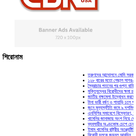
শিরোনাম
তরুণদের আন্দোলনে মোদি সরকার দুর্বল হ
১২৮ বারের মতো পেছাল সাগর-রুনি হত্য
স্বৈরাচার পতনের পর গুপ্ত বাহিনীর আত্মপ্
মুক্তিযুদ্ধের বিরোধীদের ক্ষমা চাইতে হবে:
জাতীয় বৃক্ষমেলা উদ্বোধন করলেন প্রধানম
টানা ভারী বর্ষণ ও পাহাড়ি ঢলে পানিবন্দি চ
জুনে মূল্যস্ফীতি কমে ৯ দশমিক ১৬ শত
এনসিপির সমাবেশে বিস্ফোরণ, যুবলীগের 
খামেনির জানাজায় অংশ নিয়ে দেশে ফিরল
ব্যবসায়ীর অণ্ডকোষ চেপে চেক-স্ট্যাম্প
ইমাম খামেনির রাষ্ট্রীয় অন্ত্যেষ্টিক্রিয়া
বিরোধী দলকে জয়নুল আবদিন, আপনারা 