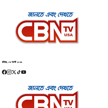
রবিবার, ০৯ আগষ্ট ২০২৬