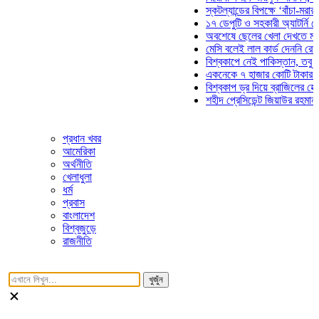
স্কটল্যান্ডের বিপক্ষে ‘বাঁচা-মরার লড়াই
১৭ ডেপুটি ও সহকারী অ্যাটর্নি জেনারেল
অবশেষে ছেলের খেলা দেখতে মাঠে আস
মেসি বলেই লাল কার্ড দেননি রেফারি! ফা
বিশ্বকাপে নেই পাকিস্তান, তবু প্রতিট
একনেকে ৭ হাজার কোটি টাকার ৫ প্রকল
বিশ্বকাপ ড্র দিয়ে ব্রাজিলের হেক্সা মিশন
শহীদ প্রেসিডেন্ট জিয়াউর রহমান সমাধিতে
প্রধান খবর
আমেরিকা
অর্থনীতি
খেলাধুলা
ধর্ম
প্রবাস
বাংলাদেশ
বিশ্বজুড়ে
রাজনীতি
খুজুঁন