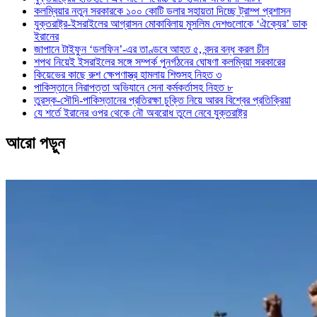
কলম্বিয়ার নতুন সরকারকে ১০০ কোটি ডলার সহায়তা দিচ্ছে ট্রাম্প প্রশাসন
যুক্তরাষ্ট্র-ইসরাইলের আগ্রাসন মোকাবিলায় মুসলিম দেশগুলোকে ‘ঐক্যের’ ডাক
ইরানের
জাপানে টাইফুন ‘ডলফিন’-এর তাণ্ডবে আহত ৫, বন্দর বন্ধ করল চীন
শপথ নিয়েই ইসরাইলের সঙ্গে সম্পর্ক পুনর্গঠনের ঘোষণা কলম্বিয়া সরকারের
কিয়েভের কাছে রুশ ক্ষেপণাস্ত্র হামলায় শিশুসহ নিহত ৩
পাকিস্তানে নিরাপত্তা অভিযানে সেনা কর্মকর্তাসহ নিহত ৮
তুরস্ক-সৌদি-পাকিস্তানের প্রতিরক্ষা চুক্তি নিয়ে আরব বিশ্বের প্রতিক্রিয়া
যে শর্তে ইরানের ওপর থেকে নৌ অবরোধ তুলে নেবে যুক্তরাষ্ট্র
আরো পড়ুন