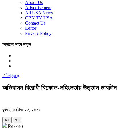
About Us
Advertisement
All USA News
CBN TV USA
Contact Us
Editor
Privacy Policy
আমাদের সাথে থাকুন
/
বিশ্বজুড়ে
অভিবাসন বিরোধী বিক্ষোভ-সহিংসতায় উত্তাল ডাবলিন
বুধবার, অক্টোবর ২২, ২০২৫
অ+
অ-
প্রিন্ট করুন