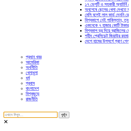
১৭ ডেপুটি ও সহকারী অ্যাটর্নি জেনার
অবশেষে ছেলের খেলা দেখতে মাঠে আ
মেসি বলেই লাল কার্ড দেননি রেফারি! 
বিশ্বকাপে নেই পাকিস্তান, তবু প্রতি
একনেকে ৭ হাজার কোটি টাকার ৫ প্রক
বিশ্বকাপ ড্র দিয়ে ব্রাজিলের হেক্সা মিশ
শহীদ প্রেসিডেন্ট জিয়াউর রহমান সমাধি
দেশে হামের উপসর্গে প্রাণ গেল আরও 
প্রধান খবর
আমেরিকা
অর্থনীতি
খেলাধুলা
ধর্ম
প্রবাস
বাংলাদেশ
বিশ্বজুড়ে
রাজনীতি
খুজুঁন