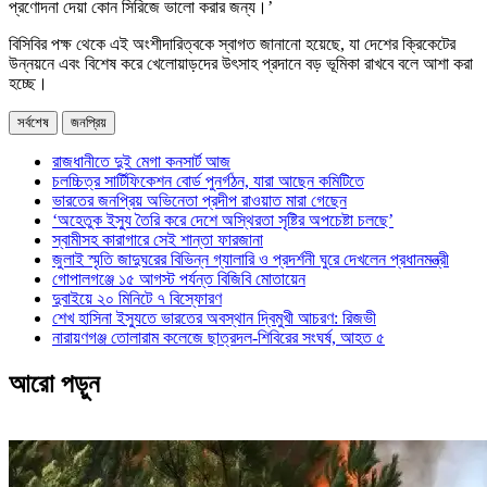
প্রণোদনা দেয়া কোন সিরিজে ভালো করার জন্য।’
বিসিবির পক্ষ থেকে এই অংশীদারিত্বকে স্বাগত জানানো হয়েছে, যা দেশের ক্রিকেটের
উন্নয়নে এবং বিশেষ করে খেলোয়াড়দের উৎসাহ প্রদানে বড় ভূমিকা রাখবে বলে আশা করা
হচ্ছে।
সর্বশেষ
জনপ্রিয়
রাজধানীতে দুই মেগা কনসার্ট আজ
চলচ্চিত্র সার্টিফিকেশন বোর্ড পুনর্গঠন, যারা আছেন কমিটিতে
ভারতের জনপ্রিয় অভিনেতা প্রদীপ রাওয়াত মারা গেছেন
‘অহেতুক ইস্যু তৈরি করে দেশে অস্থিরতা সৃষ্টির অপচেষ্টা চলছে’
স্বামীসহ কারাগারে সেই শান্তা ফারজানা
জুলাই স্মৃতি জাদুঘরের বিভিন্ন গ্যালারি ও প্রদর্শনী ঘুরে দেখলেন প্রধানমন্ত্রী
গোপালগঞ্জে ১৫ আগস্ট পর্যন্ত বিজিবি মোতায়েন
দুবাইয়ে ২০ মিনিটে ৭ বিস্ফোরণ
শেখ হাসিনা ইস্যুতে ভারতের অবস্থান দ্বিমুখী আচরণ: রিজভী
নারায়ণগঞ্জ তোলারাম কলেজে ছাত্রদল-শিবিরের সংঘর্ষ, আহত ৫
আরো পড়ুন