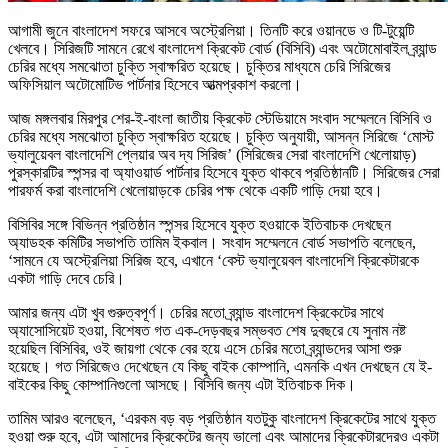
আগামী জুনে বাংলাদেশ সফরে আসবে অস্ট্রেলিয়া। তিনটি করে ওয়ানডে ও টি-টুয়েন্টি
খেলবে। সিরিজটি সামনে রেখে বাংলাদেশ ক্রিকেট বোর্ড (বিসিবি) এবং অটোমোবাইল ব্র্যান্ড
চেরির মধ্যে সমঝোতা চুক্তি স্বাক্ষরিত হয়েছে। চুক্তির মাধ্যমে চেরি সিরিজের
অফিসিয়াল অটোমোটিভ পার্টনার হিসেবে আত্মপ্রকাশ করলো।
আজ মঙ্গলবার মিরপুর শের-ই-বাংলা জাতীয় ক্রিকেট স্টেডিয়ামে সংবাদ সম্মেলনে বিসিবি ও
চেরির মধ্যে সমঝোতা চুক্তি স্বাক্ষরিত হয়েছে। চুক্তি অনুযায়ী, আসন্ন সিরিজে ‘মোস্ট
ভ্যালুয়েবল বাংলাদেশি প্লেয়ার অব দ্য সিরিজ’ (সিরিজের সেরা বাংলাদেশি খেলোয়াড়)
পুরস্কারটির স্পন্সর বা অ্যাওয়ার্ড পার্টনার হিসেবে যুক্ত থাকবে প্রতিষ্ঠানটি। সিরিজের সেরা
পারফর্ম করা বাংলাদেশি খেলোয়াড়কে চেরির পক্ষ থেকে একটি গাড়ি দেয়া হবে।
বিসিবির সঙ্গে বিভিন্ন প্রতিষ্ঠান স্পন্সর হিসেবে যুক্ত হওয়াকে ইতিবাচক দেখছেন
অ্যাডহক কমিটির সভাপতি তামিম ইকবাল। সংবাদ সম্মেলনে বোর্ড সভাপতি বলেছেন,
‘সামনে যে অস্ট্রেলিয়া সিরিজ হবে, এখানে ‘বেস্ট ভ্যালুয়েবল বাংলাদেশি ক্রিকেটারকে
একটা গাড়ি দেবে চেরি।
আমার জন্য এটা খুব গুরুত্বপূর্ণ। চেরির মতো ব্র্যান্ড বাংলাদেশ ক্রিকেটের সাথে
অ্যাসোসিয়েট হওয়া, বিশেষত গত এক-দেড়বছর সম্ভবত শেষ দুবছরে যে সুনাম নষ্ট
হয়েছিল বিসিবির, ওই জায়গা থেকে বের হয়ে এসে চেরির মতো ব্র্যান্ডদের আসা শুরু
হয়েছে। গত সিরিজেও দেখেছেন যে কিছু বাইক কোম্পানি, এমনকি এখন দেখছেন যে ই-
বাইকের কিছু কোম্পানিগুলো আসছে। বিসিবি জন্য এটা ইতিবাচক দিক।
তামিম আরও বলেছেন, ‘এরকম বড় বড় প্রতিষ্ঠান যতটুকু বাংলাদেশ ক্রিকেটের সাথে যুক্ত
হওয়া শুরু হবে, এটা আমাদের ক্রিকেটের জন্য ভালো এবং আমাদের ক্রিকেটারদেরও একটা