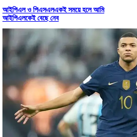
আইপিএল ও পিএসএলএকই সময়ে হলে আমি
আইপিএলকেই বেছে নেব