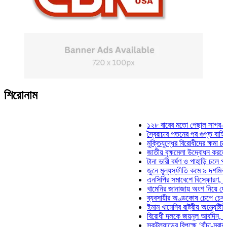
শিরোনাম
১২৮ বারের মতো পেছাল সাগর-রুনি হত
স্বৈরাচার পতনের পর গুপ্ত বাহিনীর আত্ম
মুক্তিযুদ্ধের বিরোধীদের ক্ষমা চাইতে হব
জাতীয় বৃক্ষমেলা উদ্বোধন করলেন প্রধান
টানা ভারী বর্ষণ ও পাহাড়ি ঢলে পানিবন্দি
জুনে মূল্যস্ফীতি কমে ৯ দশমিক ১৬ 
এনসিপির সমাবেশে বিস্ফোরণ, যুবলীগের
খামেনির জানাজায় অংশ নিয়ে দেশে ফির
ব্যবসায়ীর অণ্ডকোষ চেপে চেক-স্ট্যাম
ইমাম খামেনির রাষ্ট্রীয় অন্ত্যেষ্টিক্রি
বিরোধী দলকে জয়নুল আবদিন, আপনারা
স্কটল্যান্ডের বিপক্ষে ‘বাঁচা-মরার লড়া