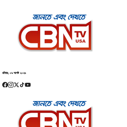
রবিবার, ০৯ আগষ্ট ২০২৬