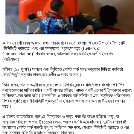
অভিযানে গৌরবময় অবদান রাখায় প্রথমবারের মতো বাংলাদেশ কোস্ট গার্ডের টাগ বোট
‘বিসিজিটি প্রমত্ত’ এবং এর সদস্যদের ‘প্রশংসাপত্র (Letters of
Commendation)’ প্রদান করেছে আন্তর্জাতিক মেরিটাইম অর্গানাইজেশন
(আইএমও)।
শনিবার (১২ জুলাই) সকালে এক বিবৃতিতে কোস্ট গার্ড সদর দপ্তরের মিডিয়া কর্মকর্তা
লেফটেন্যান্ট কমান্ডার হারুন-অর-রশীদ এ তথ্য জানান।
তিনি বলেন, গত ৫ অক্টোবর রাতের বেলায় চট্টগ্রাম বন্দরের বহির্নোঙ্গরে বাংলাদেশ শিপিং
করপোরেশনের মালিকানাধীন ‘এমটি বাংলার সৌরভ’ নামক একটি তেলবাহী ট্যাংকারে ভয়াবহ
অগ্নিকাণ্ডের ঘটনা ঘটে। তাৎক্ষণিক ও কার্যকর অগ্নিনির্বাপণ এবং সামুদ্রিক পরিবেশগত
বিপর্যয় প্রতিরোধে ‘বিসিজিটি প্রমত্ত’ সাহসিকতা ও দক্ষতার অনন্য উদাহরণ স্থাপন
করে।
এ ঘটনায় জাহাজটিতে প্রচণ্ড বিস্ফোরণ ও দাহ্য পদার্থের আগুন ছড়িয়ে পড়ে, যা
সামুদ্রিক পরিবেশ ও প্রাণবৈচিত্র্যের জন্য গুরুতর হুমকি হয়ে দাঁড়ায়। দুর্ঘটনার পরপরই
বাংলাদেশ কোস্ট গার্ড জরুরি উদ্ধার অভিযান শুরু করে, যেখানে বিসিজিটি প্রমত্ত ও এর
দক্ষ সদস্যরা ঝুঁকি নিয়ে আগুন নিয়ন্ত্রণে কাজ করে।