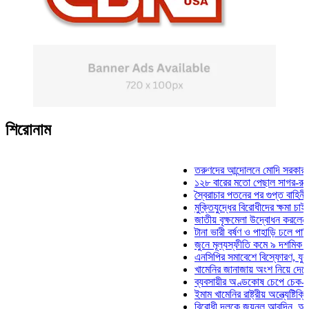
শিরোনাম
তরুণদের আন্দোলনে মোদি সরকার দুর্বল হয়
১২৮ বারের মতো পেছাল সাগর-রুনি হত্যা
স্বৈরাচার পতনের পর গুপ্ত বাহিনীর আত্মপ্র
মুক্তিযুদ্ধের বিরোধীদের ক্ষমা চাইতে হবে: 
জাতীয় বৃক্ষমেলা উদ্বোধন করলেন প্রধানমন্
টানা ভারী বর্ষণ ও পাহাড়ি ঢলে পানিবন্দি চট্
জুনে মূল্যস্ফীতি কমে ৯ দশমিক ১৬ শতা
এনসিপির সমাবেশে বিস্ফোরণ, যুবলীগের দু
খামেনির জানাজায় অংশ নিয়ে দেশে ফিরলেন
ব্যবসায়ীর অণ্ডকোষ চেপে চেক-স্ট্যাম্পে
ইমাম খামেনির রাষ্ট্রীয় অন্ত্যেষ্টিক্রিয়ায়
বিরোধী দলকে জয়নুল আবদিন, আপনারা ৭