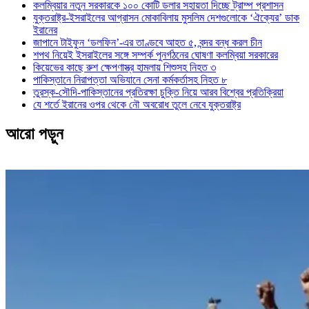
কলম্বিয়ার নতুন সরকারকে ১০০ কোটি ডলার সহায়তা দিচ্ছে ট্রাম্প প্রশাসন
যুক্তরাষ্ট্র-ইসরাইলের আগ্রাসন মোকাবিলায় মুসলিম দেশগুলোকে ‘ঐক্যের’ ডাক
ইরানের
জাপানে টাইফুন ‘ডলফিন’-এর তাণ্ডবে আহত ৫, বন্দর বন্ধ করল চীন
শপথ নিয়েই ইসরাইলের সঙ্গে সম্পর্ক পুনর্গঠনের ঘোষণা কলম্বিয়া সরকারের
কিয়েভের কাছে রুশ ক্ষেপণাস্ত্র হামলায় শিশুসহ নিহত ৩
পাকিস্তানে নিরাপত্তা অভিযানে সেনা কর্মকর্তাসহ নিহত ৮
তুরস্ক-সৌদি-পাকিস্তানের প্রতিরক্ষা চুক্তি নিয়ে আরব বিশ্বের প্রতিক্রিয়া
যে শর্তে ইরানের ওপর থেকে নৌ অবরোধ তুলে নেবে যুক্তরাষ্ট্র
আরো পড়ুন