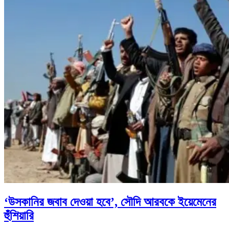
‘উসকানির জবাব দেওয়া হবে’, সৌদি আরবকে ইয়েমেনের
হুঁশিয়ারি