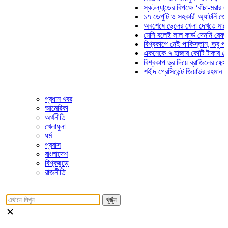
স্কটল্যান্ডের বিপক্ষে ‘বাঁচা-মরার লড়াইয়ে
১৭ ডেপুটি ও সহকারী অ্যাটর্নি জেনারেলে
অবশেষে ছেলের খেলা দেখতে মাঠে আসছ
মেসি বলেই লাল কার্ড দেননি রেফারি! ফাউ
বিশ্বকাপে নেই পাকিস্তান, তবু প্রতিটি 
একনেকে ৭ হাজার কোটি টাকার ৫ প্রকল্প
বিশ্বকাপ ড্র দিয়ে ব্রাজিলের হেক্সা মিশন শ
শহীদ প্রেসিডেন্ট জিয়াউর রহমান সমাধিতে 
প্রধান খবর
আমেরিকা
অর্থনীতি
খেলাধুলা
ধর্ম
প্রবাস
বাংলাদেশ
বিশ্বজুড়ে
রাজনীতি
খুজুঁন