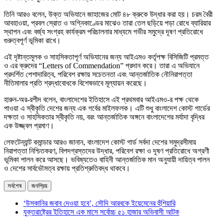
তিনি আরও বলেন, উক্ত অভিযানে জাহাজের মোট ৪৮ ক্রুকে উদ্ধার করা হয়। চরম বৈরী
আবহাওয়া, প্রবল স্রোত ও অগ্নিকাণ্ডের মাঝেও তারা তেল ছড়িয়ে পড়া রোধে ব্যারিয়ার
স্থাপন এবং বর্জ্য সংগ্রহ কার্যক্রম পরিচালনার মাধ্যমে গভীর সমুদ্রে দূষণ প্রতিরোধে
গুরুত্বপূর্ণ ভূমিকা রাখে।
এই দৃষ্টান্তমূলক ও সাহসিকতাপূর্ণ অভিযানের জন্য আইএমও কর্তৃপক্ষ বিসিজিটি প্রমত্ত
ও এর ক্রুদের “Letters of Commendation” প্রদান করে। তারা এ অভিযানে
প্রদর্শিত পেশাদারিত্ব, পরিবেশ রক্ষায় সচেতনতা এবং আন্তর্জাতিক নৌনিরাপত্তা
নীতিমালার প্রতি শ্রদ্ধাবোধকে বিশেষভাবে মূল্যায়ন করেছে।
হারুন-অর-রশীদ বলেন, বাংলাদেশের ইতিহাসে এই প্রথমবার আইএমও-র পক্ষ থেকে
পাওয়া এ স্বীকৃতি দেশের জন্য এক গর্বের মাইলফলক। এটি শুধু বাংলাদেশ কোস্ট গার্ডের
দক্ষতা ও সাহসিকতার স্বীকৃতি নয়, বরং আন্তর্জাতিক অঙ্গনে বাংলাদেশের মর্যাদা বৃদ্ধির
এক উজ্জ্বল প্রমাণ।
লেফটেন্যান্ট কমান্ডার আরও জানান, বাংলাদেশ কোস্ট গার্ড সর্বদা দেশের সমুদ্রসীমায়
নিরাপত্তা নিশ্চিতকরণ, বিপদগ্রস্তদের উদ্ধার, পরিবেশ রক্ষা ও দূষণ প্রতিরোধে অগ্রণী
ভূমিকা পালন করে আসছে। ভবিষ্যতেও বাহিনী আন্তর্জাতিক মান অনুযায়ী দায়িত্ব পালন
ও দেশের সার্বভৌমত্ব রক্ষায় প্রতিশ্রুতিবদ্ধ থাকবে।
সর্বশেষ
জনপ্রিয়
‘উসকানির জবাব দেওয়া হবে’, সৌদি আরবকে ইয়েমেনের হুঁশিয়ারি
যুক্তরাষ্ট্রের ইতিহাসে এক মাসে সর্বোচ্চ ৫১ হাজার অভিবাসী আটক