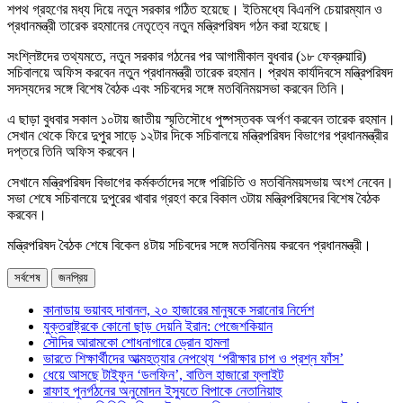
শপথ গ্রহণের মধ্য দিয়ে নতুন সরকার গঠিত হয়েছে। ইতিমধ্যে বিএনপি চেয়ারম্যান ও
প্রধানমন্ত্রী তারেক রহমানের নেতৃত্বে নতুন মন্ত্রিপরিষদ গঠন করা হয়েছে।
সংশ্লিষ্টদের তথ্যমতে, নতুন সরকার গঠনের পর আগামীকাল বুধবার (১৮ ফেব্রুয়ারি)
সচিবালয়ে অফিস করবেন নতুন প্রধানমন্ত্রী তারেক রহমান। প্রথম কার্যদিবসে মন্ত্রিপরিষদ
সদস্যদের সঙ্গে বিশেষ বৈঠক এবং সচিবদের সঙ্গে মতবিনিময়সভা করবেন তিনি।
এ ছাড়া বুধবার সকাল ১০টায় জাতীয় স্মৃতিসৌধে পুষ্পস্তবক অর্পণ করবেন তারেক রহমান।
সেখান থেকে ফিরে দুপুর সাড়ে ১২টার দিকে সচিবালয়ে মন্ত্রিপরিষদ বিভাগের প্রধানমন্ত্রীর
দপ্তরে তিনি অফিস করবেন।
সেখানে মন্ত্রিপরিষদ বিভাগের কর্মকর্তাদের সঙ্গে পরিচিতি ও মতবিনিময়সভায় অংশ নেবেন।
সভা শেষে সচিবালয়ে দুপুরের খাবার গ্রহণ করে বিকাল ৩টায় মন্ত্রিপরিষদের বিশেষ বৈঠক
করবেন।
মন্ত্রিপরিষদ বৈঠক শেষে বিকেল ৪টায় সচিবদের সঙ্গে মতবিনিময় করবেন প্রধানমন্ত্রী।
সর্বশেষ
জনপ্রিয়
কানাডায় ভয়াবহ দাবানল, ২০ হাজারের মানুষকে সরানোর নির্দেশ
যুক্তরাষ্ট্রকে কোনো ছাড় দেয়নি ইরান: পেজেশকিয়ান
সৌদির আরামকো শোধনাগারে ড্রোন হামলা
ভারতে শিক্ষার্থীদের আত্মহত্যার নেপথ্যে ‘পরীক্ষার চাপ ও প্রশ্ন ফাঁস’
ধেয়ে আসছে টাইফুন ‘ডলফিন’, বাতিল হাজারো ফ্লাইট
রাফাহ পুনর্গঠনের অনুমোদন ইস্যুতে বিপাকে নেতানিয়াহু