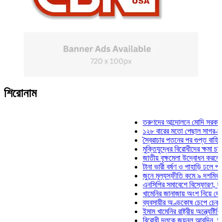
শিরোনাম
তরুণদের আন্দোলনে মোদি সরকার দুর্বল 
১২৮ বারের মতো পেছাল সাগর-রুনি হত্
স্বৈরাচার পতনের পর গুপ্ত বাহিনীর আত্ম
মুক্তিযুদ্ধের বিরোধীদের ক্ষমা চাইতে হব
জাতীয় বৃক্ষমেলা উদ্বোধন করলেন প্রধান
টানা ভারী বর্ষণ ও পাহাড়ি ঢলে পানিবন্দি 
জুনে মূল্যস্ফীতি কমে ৯ দশমিক ১৬ 
এনসিপির সমাবেশে বিস্ফোরণ, যুবলীগের
খামেনির জানাজায় অংশ নিয়ে দেশে ফির
ব্যবসায়ীর অণ্ডকোষ চেপে চেক-স্ট্যাম্
ইমাম খামেনির রাষ্ট্রীয় অন্ত্যেষ্টিক্রিয়
বিরোধী দলকে জয়নুল আবদিন, আপনারা