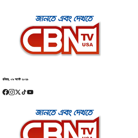
রবিবার, ০৯ আগষ্ট ২০২৬