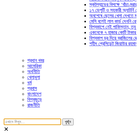
স্কটল্যান্ডের বিপক্ষে ‘বাঁচা-মরার লড়া
১৭ ডেপুটি ও সহকারী অ্যাটর্নি জেনার
অবশেষে ছেলের খেলা দেখতে মাঠে আ
মেসি বলেই লাল কার্ড দেননি রেফারি! ফ
বিশ্বকাপে নেই পাকিস্তান, তবু প্রতি
একনেকে ৭ হাজার কোটি টাকার ৫ প্রক
বিশ্বকাপ ড্র দিয়ে ব্রাজিলের হেক্সা মিশ
শহীদ প্রেসিডেন্ট জিয়াউর রহমান সমাধি
প্রধান খবর
আমেরিকা
অর্থনীতি
খেলাধুলা
ধর্ম
প্রবাস
বাংলাদেশ
বিশ্বজুড়ে
রাজনীতি
খুজুঁন