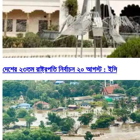
দেশের ২৩তম রাষ্ট্রপতি নির্বাচন ২০ আগস্ট : ইসি