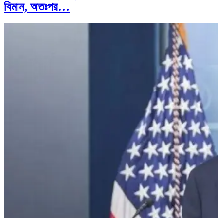
বিমান, অতঃপর…