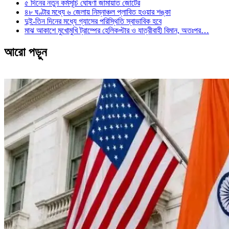
৫ দিনের নতুন কর্মসূচি ঘোষণা জামায়াত জোটের
৪৮ ঘণ্টার মধ্যে ৬ জেলায় নিম্নাঞ্চল প্লাবিত হওয়ার শঙ্কা
দুই-তিন দিনের মধ্যে গ্যাসের পরিস্থিতি স্বাভাবিক হবে
মাঝ আকাশে মুখোমুখি ট্রাম্পের হেলিকপ্টার ও যাত্রীবাহী বিমান, অতঃপর…
আরো পড়ুন