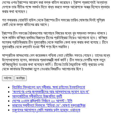
দেশের ওপর ট্রাম্পের আরোপ করা শুল্ক বাতিল করেছেন। ট্রাম্প প্রকাশ্যেই অন্যান্য
দেশকে তার নীতির পক্ষে সমর্থন দিতে বাধ্য করতে শুল্ক আরোপকে অস্ত্র হিসেবে ব্যবহার
করার কথা বলেছেন।
গত শুক্রবার হোয়াইট হাউস থেকে ট্রাম্পের চীন সফরের তারিখ ঘোষণার দিনই সুপ্রিম
কোর্ট থেকে শুল্ক বাতিলের রায় আসে।
ট্রাম্পের চীন সফরের বৈঠকগুলোয় আলোচ্য বিষয়ের মধ্যে খুব সম্ভবত শুল্কও থাকবে।
সঙ্গে মার্কিন বাণিজ্য হুমকির বিরুদ্ধে চীনের প্রতিক্রিয়া নিয়েও আলোচনা হবে। বাণিজ্য
শুল্কের প্রতিক্রিয়ায় চীন যুক্তরাষ্ট্র থেকে সয়াবিন কেনা বন্ধ করার কথা বলেছে। চীনে
যুক্তরাষ্ট্র থেকে রপ্তানি হওয়া শীর্ষ পণ্য ছিল সয়াবিন।
সাম্প্রতিক মাসগুলোয় বেশ কয়েকজন পশ্চিমা নেতা বেইজিং সফরে গেছেন। তাদের মধ্যে
উল্লেখযোগ্য হলেন, কানাডার প্রধানমন্ত্রী মার্ক কার্নি। চীন সফরে দেশটির সঙ্গে নতুন
বাণিজ্যচুক্তি হওয়ার কথা বলেছেন কার্নি। চীনের তৈরি বৈদ্যুতিক গাড়ি ক্রয়ের ওপর
থেকে কানাডার নিষেধাজ্ঞা তুলে নেওয়ার বিষয়টিও আলোচনায় ছিল।
সর্বশেষ
জনপ্রিয়
বিতর্কিত সিদ্ধান্তে ভুল স্বীকার, ক্ষমা চাইলেন ইনফান্তিনো
‘জনগণের ওপর জুলুমকারীদের আর আস্ফালনের সুযোগ হবে না’
আন্তর্জাতিক স্বীকৃতিতে উচ্ছ্বসিত বুবলী
দেশের ২৩তম রাষ্ট্রপতি নির্বাচন ২০ আগস্ট : ইসি
ভারতের স্বাধীনতা দিবসকে ‘ইন্ডিয়া ডে’ ঘোষণা যুক্তরাষ্ট্রের
তরুণদের আন্দোলনে মোদি সরকার দুর্বল হয়েছে: ওয়াংচুক