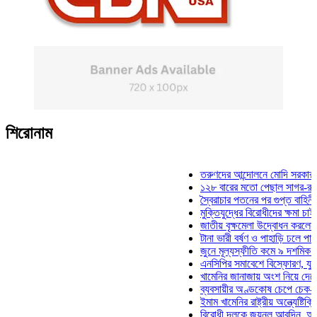
শিরোনাম
তরুণদের আন্দোলনে মোদি সরকার দুর্বল হয
১২৮ বারের মতো পেছাল সাগর-রুনি হত্যা
স্বৈরাচার পতনের পর গুপ্ত বাহিনীর আত্মপ্র
মুক্তিযুদ্ধের বিরোধীদের ক্ষমা চাইতে হবে: 
জাতীয় বৃক্ষমেলা উদ্বোধন করলেন প্রধানমন
টানা ভারী বর্ষণ ও পাহাড়ি ঢলে পানিবন্দি চট
জুনে মূল্যস্ফীতি কমে ৯ দশমিক ১৬ শত
এনসিপির সমাবেশে বিস্ফোরণ, যুবলীগের দ
খামেনির জানাজায় অংশ নিয়ে দেশে ফিরলে
ব্যবসায়ীর অণ্ডকোষ চেপে চেক-স্ট্যাম্পে
ইমাম খামেনির রাষ্ট্রীয় অন্ত্যেষ্টিক্রিয়ায়
বিরোধী দলকে জয়নুল আবদিন, আপনারা ৭