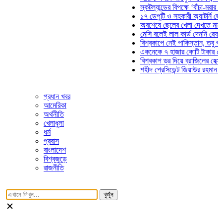
স্কটল্যান্ডের বিপক্ষে ‘বাঁচা-মরার লড়াইয়
১৭ ডেপুটি ও সহকারী অ্যাটর্নি জেনারেল
অবশেষে ছেলের খেলা দেখতে মাঠে আসছ
মেসি বলেই লাল কার্ড দেননি রেফারি! ফাউ
বিশ্বকাপে নেই পাকিস্তান, তবু প্রতিটি
একনেকে ৭ হাজার কোটি টাকার ৫ প্রকল্
বিশ্বকাপ ড্র দিয়ে ব্রাজিলের হেক্সা মিশন 
শহীদ প্রেসিডেন্ট জিয়াউর রহমান সমাধিতে
প্রধান খবর
আমেরিকা
অর্থনীতি
খেলাধুলা
ধর্ম
প্রবাস
বাংলাদেশ
বিশ্বজুড়ে
রাজনীতি
খুজুঁন