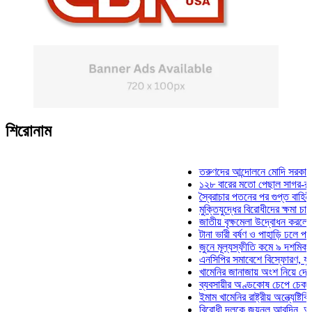
শিরোনাম
তরুণদের আন্দোলনে মোদি সরকার দুর্বল 
১২৮ বারের মতো পেছাল সাগর-রুনি হত্
স্বৈরাচার পতনের পর গুপ্ত বাহিনীর আত্মপ
মুক্তিযুদ্ধের বিরোধীদের ক্ষমা চাইতে হবে
জাতীয় বৃক্ষমেলা উদ্বোধন করলেন প্রধান
টানা ভারী বর্ষণ ও পাহাড়ি ঢলে পানিবন্দি 
জুনে মূল্যস্ফীতি কমে ৯ দশমিক ১৬ শ
এনসিপির সমাবেশে বিস্ফোরণ, যুবলীগের
খামেনির জানাজায় অংশ নিয়ে দেশে ফির
ব্যবসায়ীর অণ্ডকোষ চেপে চেক-স্ট্যাম্
ইমাম খামেনির রাষ্ট্রীয় অন্ত্যেষ্টিক্রিয়
বিরোধী দলকে জয়নুল আবদিন, আপনারা