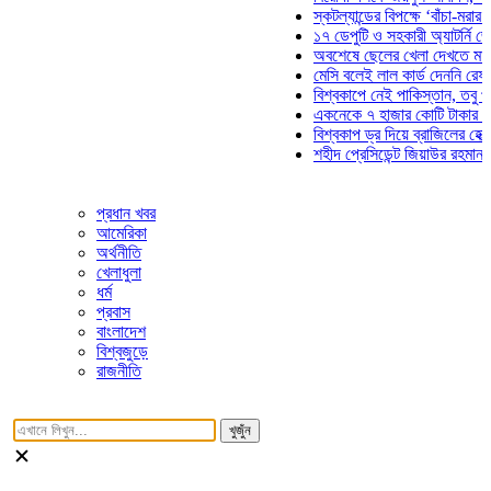
স্কটল্যান্ডের বিপক্ষে ‘বাঁচা-মরার লড়া
১৭ ডেপুটি ও সহকারী অ্যাটর্নি জেনার
অবশেষে ছেলের খেলা দেখতে মাঠে আ
মেসি বলেই লাল কার্ড দেননি রেফারি! ফ
বিশ্বকাপে নেই পাকিস্তান, তবু প্রতি
একনেকে ৭ হাজার কোটি টাকার ৫ প্রক
বিশ্বকাপ ড্র দিয়ে ব্রাজিলের হেক্সা মিশ
শহীদ প্রেসিডেন্ট জিয়াউর রহমান সমাধি
প্রধান খবর
আমেরিকা
অর্থনীতি
খেলাধুলা
ধর্ম
প্রবাস
বাংলাদেশ
বিশ্বজুড়ে
রাজনীতি
খুজুঁন