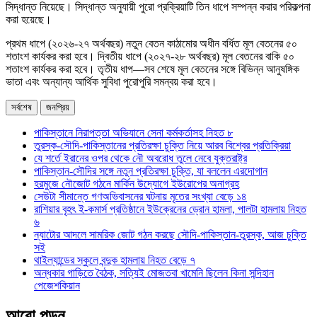
সিদ্ধান্ত নিয়েছে। সিদ্ধান্ত অনুযায়ী পুরো প্রক্রিয়াটি তিন ধাপে সম্পন্ন করার পরিকল্পনা
করা হয়েছে।
প্রথম ধাপে (২০২৬-২৭ অর্থবছর) নতুন বেতন কাঠামোর অধীন বর্ধিত মূল বেতনের ৫০
শতাংশ কার্যকর করা হবে। দ্বিতীয় ধাপে (২০২৭-২৮ অর্থবছর) মূল বেতনের বাকি ৫০
শতাংশ কার্যকর করা হবে। তৃতীয় ধাপ—সব শেষে মূল বেতনের সঙ্গে বিভিন্ন আনুষঙ্গিক
ভাতা এবং অন্যান্য আর্থিক সুবিধা পুরোপুরি সমন্বয় করা হবে।
সর্বশেষ
জনপ্রিয়
পাকিস্তানে নিরাপত্তা অভিযানে সেনা কর্মকর্তাসহ নিহত ৮
তুরস্ক-সৌদি-পাকিস্তানের প্রতিরক্ষা চুক্তি নিয়ে আরব বিশ্বের প্রতিক্রিয়া
যে শর্তে ইরানের ওপর থেকে নৌ অবরোধ তুলে নেবে যুক্তরাষ্ট্র
পাকিস্তান-সৌদির সঙ্গে নতুন প্রতিরক্ষা চুক্তি, যা বললেন এরদোগান
হরমুজে নৌজোট গঠনে মার্কিন উদ্যোগে ইউরোপের অনাগ্রহ
সেউটা সীমান্তে গণঅভিবাসনের ঘটনায় মৃতের সংখ্যা বেড়ে ১৪
রাশিয়ার বৃহৎ ই-কমার্স প্রতিষ্ঠানে ইউক্রেনের ড্রোন হামলা, পালটা হামলায় নিহত
৬
ন্যাটোর আদলে সামরিক জোট গঠন করছে সৌদি-পাকিস্তান-তুরস্ক, আজ চুক্তি
সই
থাইল্যান্ডের স্কুলে বন্দুক হামলায় নিহত বেড়ে ৭
অন্ধকার গাড়িতে বৈঠক, সত্যিই মোজতবা খামেনি ছিলেন কিনা সন্দিহান
পেজেশকিয়ান
আরো পড়ুন