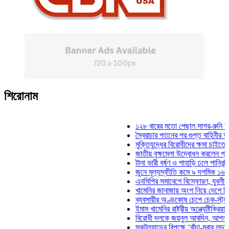
শিরোনাম
১২৮ বারের মতো পেছাল সাগর-রুনি হত্যা মা
স্বৈরাচার পতনের পর গুপ্ত বাহিনীর আত্মপ্রকাশ:
মুক্তিযুদ্ধের বিরোধীদের ক্ষমা চাইতে হবে: মুক্
জাতীয় বৃক্ষমেলা উদ্বোধন করলেন প্রধানমন্ত্র
টানা ভারী বর্ষণ ও পাহাড়ি ঢলে পানিবন্দি চট্টগ্র
জুনে মূল্যস্ফীতি কমে ৯ দশমিক ১৬ শতাংশ
এনসিপির সমাবেশে বিস্ফোরণ, যুবলীগের দুই ন
খামেনির জানাজায় অংশ নিয়ে দেশে ফিরলেন স্
ব্যবসায়ীর অণ্ডকোষ চেপে চেক-স্ট্যাম্পে স্ব
ইমাম খামেনির রাষ্ট্রীয় অন্ত্যেষ্টিক্রিয়ায় স্প
বিরোধী দলকে জয়নুল আবদিন, আপনারা ৭১ স
স্কটল্যান্ডের বিপক্ষে ‘বাঁচা-মরার লড়াইয়ে’ মা