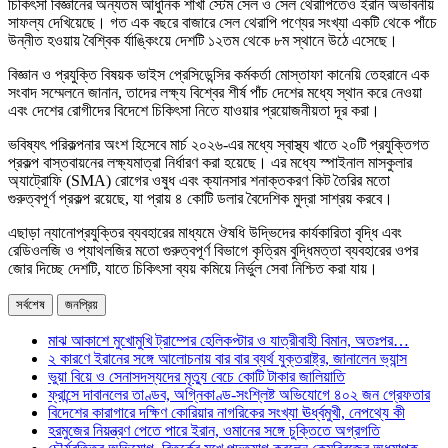
চিকিৎসা বিজ্ঞানের অন্যতম আধুনিক শাখা স্টেম সেল ও সেল থেরাপিতেও ইরান অভাবনীয়
সাফল্য দেখিয়েছে। গত এক বছরে বাজারে সেল থেরাপি পণ্যের সংখ্যা একটি থেকে পাঁচে
উন্নীত হওয়ায় বৈশ্বিক র্যাঙ্কিংয়ে দেশটি ১২তম থেকে ৮ম স্থানে উঠে এসেছে।
বিজ্ঞান ও প্রযুক্তি বিষয়ক ভাইস প্রেসিডেন্সির কর্মকর্তা মোস্তাফা কানেয়ি তেহরানে এক
সংবাদ সম্মেলনে জানান, তাদের লক্ষ্য বিশ্বের শীর্ষ পাঁচ দেশের মধ্যে স্থান করে নেওয়া
এবং দেশের রোগীদের বিদেশে চিকিৎসা নিতে যাওয়ার প্রয়োজনীয়তা দূর করা।
ভবিষ্যৎ পরিকল্পনার অংশ হিসেবে মার্চ ২০২৬-এর মধ্যে স্বাস্থ্য খাতে ২০টি প্রযুক্তিগত
প্রকল্প বাস্তবায়নের লক্ষ্যমাত্রা নির্ধারণ করা হয়েছে। এর মধ্যে স্পাইনাল মাসকুলার
অ্যাট্রোফি (SMA) রোগের ওষুধ এবং ক্যানসার শনাক্তকরণ কিট তৈরির মতো
গুরুত্বপূর্ণ প্রকল্প রয়েছে, যা প্রায় ৪ কোটি ডলার বৈদেশিক মুদ্রা সাশ্রয় করবে।
এছাড়া ন্যানোপ্রযুক্তির ব্যবহারের মাধ্যমে ঔষধি উদ্ভিদের কার্যকারিতা বৃদ্ধি এবং
রেডিওলজি ও প্যাথলজির মতো গুরুত্বপূর্ণ বিভাগে কৃত্রিম বুদ্ধিমত্তা ব্যবহারের ওপর
জোর দিচ্ছে দেশটি, যাতে চিকিৎসা ব্যয় কমিয়ে নির্ভুল সেবা নিশ্চিত করা যায়।
সর্বশেষ
জনপ্রিয়
মাঝ আকাশে মুখোমুখি ট্রাম্পের হেলিকপ্টার ও যাত্রীবাহী বিমান, অতঃপর…
২ কারণে ইরানের সঙ্গে আলোচনায় বার বার ব্যর্থ যুক্তরাষ্ট্র, জানালেন ভ্যান্স
ভুয়া বিয়ে ও সেনাসদস্যদের মৃত্যু বেচে কোটি টাকার জালিয়াতি
ফ্রান্সে দাবানলের তাণ্ডব, অগ্নিকাণ্ড-সংশ্লিষ্ট অভিযোগে ৪০২ জন গ্রেফতার
বিদেশের কারাগারে দক্ষিণ কোরিয়ার নাগরিকের সংখ্যা ঊর্ধ্বমুখী, নেপথ্যে কী
হরমুজের নিয়ন্ত্রণ পেতে পারে ইরান, ওমানের সঙ্গে চুক্তিতে অগ্রগতি