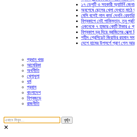
১৭ ডেপুটি ও সহকারী অ্যাটর্নি জেনারেলের প
অবশেষে ছেলের খেলা দেখতে মাঠে আসছেন 
মেসি বলেই লাল কার্ড দেননি রেফারি! ফাউল নি
বিশ্বকাপে নেই পাকিস্তান, তবু প্রতিটি গোল
একনেকে ৭ হাজার কোটি টাকার ৫ প্রকল্পের 
বিশ্বকাপ ড্র দিয়ে ব্রাজিলের হেক্সা মিশন শুরু
শহীদ প্রেসিডেন্ট জিয়াউর রহমান সমাধিতে যুব
দেশে হামের উপসর্গে প্রাণ গেল আরও ৮ শিশু
প্রধান খবর
আমেরিকা
অর্থনীতি
খেলাধুলা
ধর্ম
প্রবাস
বাংলাদেশ
বিশ্বজুড়ে
রাজনীতি
খুজুঁন