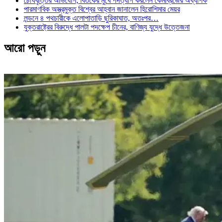
চৌর্যবৃত্তির অভিযোগ, বিতর্কের মুখে পদত্যাগ করলেন কেমব্রিজের অধ্যাপক
পারমাণবিক অস্ত্রমুক্ত বিশ্বের আহ্বান জানালেন হিরোশিমার মেয়র
লন্ডনে ৪ পথচারীকে এলোপাতাড়ি ছুরিকাঘাত, অতঃপর…
যুক্তরাষ্ট্রের বিরুদ্ধে পালটা পদক্ষেপ চীনের, বাণিজ্য যুদ্ধে ‍উত্তেজনা
আরো পড়ুন