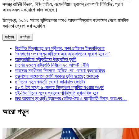
সশস্ত্র বাহিনী বিভাগ, বিজিএমইএ, এসেনশিয়াল ড্রাগস্ কোম্পানী লিমিটেড, প্রাণ-
আরএফএল একযোগে কাজ করেছে।
উল্লেখ্য, ২০২২ সালের ভূমিকম্পের পরেও আফগানিস্তানে বাংলাদেশ থেকে মানবিক
সহায়তা প্রেরণ করা হয়েছিল।
সর্বশেষ
জনপ্রিয়
বিতর্কিত সিদ্ধান্তে ভুল স্বীকার, ক্ষমা চাইলেন ইনফান্তিনো
‘জনগণের ওপর জুলুমকারীদের আর আস্ফালনের সুযোগ হবে না’
আন্তর্জাতিক স্বীকৃতিতে উচ্ছ্বসিত বুবলী
দেশের ২৩তম রাষ্ট্রপতি নির্বাচন ২০ আগস্ট : ইসি
ভারতের স্বাধীনতা দিবসকে ‘ইন্ডিয়া ডে’ ঘোষণা যুক্তরাষ্ট্রের
তরুণদের আন্দোলনে মোদি সরকার দুর্বল হয়েছে: ওয়াংচুক
৫ দিনের নতুন কর্মসূচি ঘোষণা জামায়াত জোটের
৪৮ ঘণ্টার মধ্যে ৬ জেলায় নিম্নাঞ্চল প্লাবিত হওয়ার শঙ্কা
দুই-তিন দিনের মধ্যে গ্যাসের পরিস্থিতি স্বাভাবিক হবে
মাঝ আকাশে মুখোমুখি ট্রাম্পের হেলিকপ্টার ও যাত্রীবাহী বিমান, অতঃপর…
আরো পড়ুন