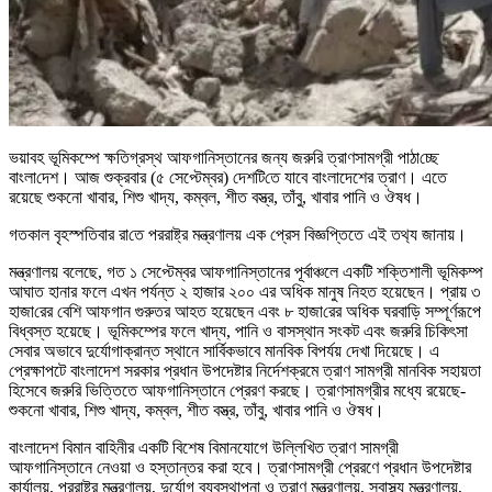
ভয়াবহ ভূমিকম্পে ক্ষ‌তিগ্রস্থ আফগানিস্তানের জন্য জরু‌রি ত্রাণসামগ্রী পাঠা‌চ্ছে
বাংলা‌দেশ। আজ শুক্রবার (৫ সেপ্টেম্বর) দেশ‌টি‌তে যাবে বাংলাদেশের ত্রাণ। এতে
রয়েছে শুকনো খাবার, শিশু খাদ্য, কম্বল, শীত বস্ত্র, তাঁবু, খাবার পানি ও ঔষধ।
গতকাল বৃহস্প‌তিবার রা‌তে পররাষ্ট্র মন্ত্রণালয় এক প্রেস বিজ্ঞপ্তিতে এই তথ‌্য জানায়।
মন্ত্রণালয় বলেছে, গত ১ সেপ্টেম্বর আফগানিস্তানের পূর্বাঞ্চলে একটি শক্তিশালী ভূমিকম্প
আঘাত হানার ফলে এখন পর্যন্ত ২ হাজার ২০০ এর অধিক মানুষ নিহত হয়েছেন। প্রায় ৩
হাজা‌রের বেশি আফগান গুরুতর আহত হয়েছেন এবং ৮ হাজা‌রের অধিক ঘরবাড়ি সম্পূর্ণরূপে
বিধ্বস্ত হয়েছে। ভূমিকম্পের ফলে খাদ্য, পানি ও বাসস্থান সংকট এবং জরুরি চিকিৎসা
সেবার অভাবে দুর্যোগাক্রান্ত স্থানে সার্বিকভাবে মানবিক বিপর্যয় দেখা দিয়েছে। এ
প্রেক্ষাপটে বাংলাদেশ সরকার প্রধান উপদেষ্টার নির্দেশক্রমে ত্রাণ সামগ্রী মানবিক সহায়তা
হিসেবে জরুরি ভিত্তিতে আফগানিস্তানে প্রেরণ করছে। ত্রাণসামগ্রীর মধ্যে রয়েছে-
শুকনো খাবার, শিশু খাদ্য, কম্বল, শীত বস্ত্র, তাঁবু, খাবার পানি ও ঔষধ।
বাংলাদেশ বিমান বাহিনীর একটি বিশেষ বিমানযোগে উল্লিখিত ত্রাণ সামগ্রী
আফগানিস্তানে নেওয়া ও হস্তান্তর করা হবে। ত্রাণসামগ্রী প্রেরণে প্রধান উপদেষ্টার
কার্যালয়, পররাষ্ট্র মন্ত্রণালয়, দুর্যোগ ব্যবস্থাপনা ও ত্রাণ মন্ত্রণালয়, স্বাস্থ্য মন্ত্রণালয়,