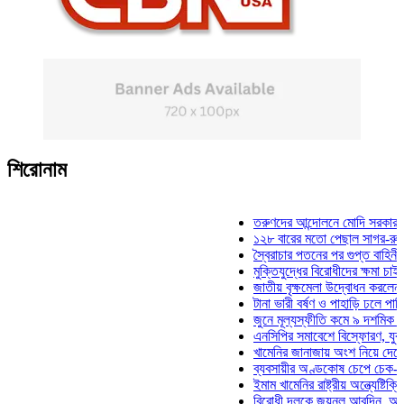
শিরোনাম
তরুণদের আন্দোলনে মোদি সরকার দুর্বল হয়
১২৮ বারের মতো পেছাল সাগর-রুনি হত্যা
স্বৈরাচার পতনের পর গুপ্ত বাহিনীর আত্মপ্র
মুক্তিযুদ্ধের বিরোধীদের ক্ষমা চাইতে হবে: ম
জাতীয় বৃক্ষমেলা উদ্বোধন করলেন প্রধানমন্
টানা ভারী বর্ষণ ও পাহাড়ি ঢলে পানিবন্দি চট্
জুনে মূল্যস্ফীতি কমে ৯ দশমিক ১৬ শতা
এনসিপির সমাবেশে বিস্ফোরণ, যুবলীগের দু
খামেনির জানাজায় অংশ নিয়ে দেশে ফিরলেন
ব্যবসায়ীর অণ্ডকোষ চেপে চেক-স্ট্যাম্পে 
ইমাম খামেনির রাষ্ট্রীয় অন্ত্যেষ্টিক্রিয়ায় 
বিরোধী দলকে জয়নুল আবদিন, আপনারা ৭