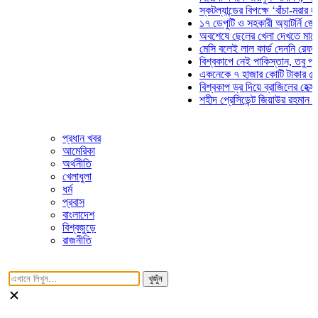
স্কটল্যান্ডের বিপক্ষে ‘বাঁচা-মরার লড়াইয়ে
১৭ ডেপুটি ও সহকারী অ্যাটর্নি জেনারেলে
অবশেষে ছেলের খেলা দেখতে মাঠে আসছে
মেসি বলেই লাল কার্ড দেননি রেফারি! ফাউ
বিশ্বকাপে নেই পাকিস্তান, তবু প্রতিটি 
একনেকে ৭ হাজার কোটি টাকার ৫ প্রকল্প
বিশ্বকাপ ড্র দিয়ে ব্রাজিলের হেক্সা মিশন শ
শহীদ প্রেসিডেন্ট জিয়াউর রহমান সমাধিতে 
প্রধান খবর
আমেরিকা
অর্থনীতি
খেলাধুলা
ধর্ম
প্রবাস
বাংলাদেশ
বিশ্বজুড়ে
রাজনীতি
খুজুঁন