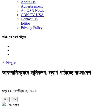
About Us
Advertisement
All USA News
CBN TV USA
Contact Us
Editor
Privacy Policy
আমাদের সাথে থাকুন
/
বিশ্বজুড়ে
আফগানিস্তানে ভূমিকম্প, ত্রাণ পাঠাচ্ছে বাংলা‌দেশ
শুক্রবার, সেপ্টেম্বর ৫, ২০২৫
অ+
অ-
প্রিন্ট করুন