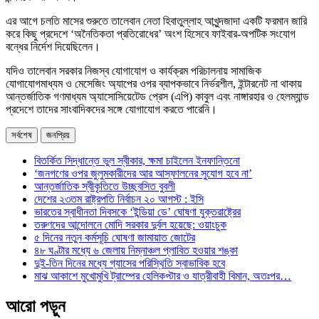
এর আগে চলতি মাসের শুরুতে তালেবান নেতা হিবাতুল্লাহ আখুন্দজাদা একটি ফরমান জারি
করে কিছু প্রদেশে ‘অনৈতিকতা প্রতিরোধের’ অংশ হিসেবে ফাইবার-অপটিক সংযোগ
বন্ধের নির্দেশ দিয়েছিলেন।
যদিও তালেবান সরকার নিজস্ব যোগাযোগ ও কার্যক্রম পরিচালনায় সামাজিক
যোগাযোগমাধ্যম ও মেসেজিং অ্যাপের ওপর ব্যাপকভাবে নির্ভরশীল, ইন্টারনেট না থাকায়
আন্তর্জাতিক গণমাধ্যম অ্যাসোসিয়েটেড প্রেস (এপি) কাবুল এবং নাঙ্গারহার ও হেলম্যান্ড
প্রদেশে তাদের সাংবাদিকদের সঙ্গে যোগাযোগ করতে পারেনি।
সর্বশেষ
জনপ্রিয়
বিতর্কিত সিদ্ধান্তে ভুল স্বীকার, ক্ষমা চাইলেন ইনফান্তিনো
‘জনগণের ওপর জুলুমকারীদের আর আস্ফালনের সুযোগ হবে না’
আন্তর্জাতিক স্বীকৃতিতে উচ্ছ্বসিত বুবলী
দেশের ২৩তম রাষ্ট্রপতি নির্বাচন ২০ আগস্ট : ইসি
ভারতের স্বাধীনতা দিবসকে ‘ইন্ডিয়া ডে’ ঘোষণা যুক্তরাষ্ট্রের
তরুণদের আন্দোলনে মোদি সরকার দুর্বল হয়েছে: ওয়াংচুক
৫ দিনের নতুন কর্মসূচি ঘোষণা জামায়াত জোটের
৪৮ ঘণ্টার মধ্যে ৬ জেলায় নিম্নাঞ্চল প্লাবিত হওয়ার শঙ্কা
দুই-তিন দিনের মধ্যে গ্যাসের পরিস্থিতি স্বাভাবিক হবে
মাঝ আকাশে মুখোমুখি ট্রাম্পের হেলিকপ্টার ও যাত্রীবাহী বিমান, অতঃপর…
আরো পড়ুন