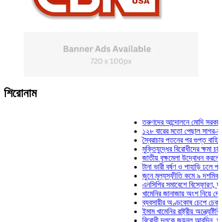
শিরোনাম
তরুণদের আন্দোলনে মোদি সরকার দুর্বল হ
১২৮ বারের মতো পেছাল সাগর-রুনি হত্
স্বৈরাচার পতনের পর গুপ্ত বাহিনীর আত্মপ
মুক্তিযুদ্ধের বিরোধীদের ক্ষমা চাইতে হবে
জাতীয় বৃক্ষমেলা উদ্বোধন করলেন প্রধানম
টানা ভারী বর্ষণ ও পাহাড়ি ঢলে পানিবন্দি 
জুনে মূল্যস্ফীতি কমে ৯ দশমিক ১৬ শ
এনসিপির সমাবেশে বিস্ফোরণ, যুবলীগের 
খামেনির জানাজায় অংশ নিয়ে দেশে ফিরল
ব্যবসায়ীর অণ্ডকোষ চেপে চেক-স্ট্যাম্
ইমাম খামেনির রাষ্ট্রীয় অন্ত্যেষ্টিক্রিয়
বিরোধী দলকে জয়নুল আবদিন, আপনারা