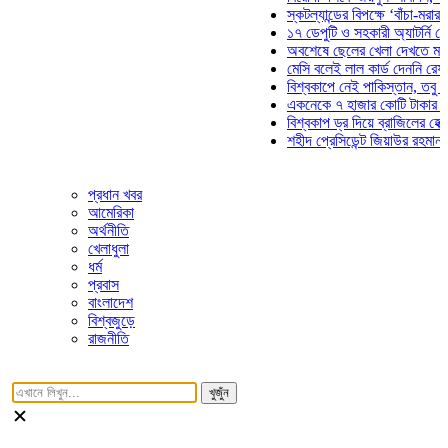
স্কটল্যান্ডের বিপক্ষে ‘বাঁচা-মরার লড়াই
১৭ ডেপুটি ও সহকারী অ্যাটর্নি জেনারে
অবশেষে ছেলের খেলা দেখতে মাঠে আস
মেসি বলেই লাল কার্ড দেননি রেফারি! ফ
বিশ্বকাপে নেই পাকিস্তান, তবু প্রতিট
একনেকে ৭ হাজার কোটি টাকার ৫ প্রকল
বিশ্বকাপ ড্র দিয়ে ব্রাজিলের হেক্সা মিশন
শহীদ প্রেসিডেন্ট জিয়াউর রহমান সমাধিত
প্রধান খবর
আমেরিকা
অর্থনীতি
খেলাধুলা
ধর্ম
প্রবাস
বাংলাদেশ
বিশ্বজুড়ে
রাজনীতি
খুজুঁন