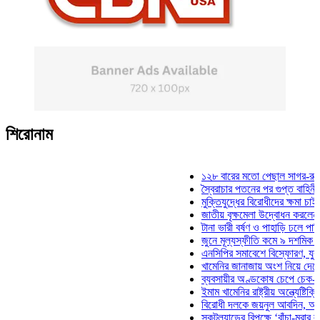
শিরোনাম
১২৮ বারের মতো পেছাল সাগর-রুনি হত্য
স্বৈরাচার পতনের পর গুপ্ত বাহিনীর আত্মপ্
মুক্তিযুদ্ধের বিরোধীদের ক্ষমা চাইতে হবে:
জাতীয় বৃক্ষমেলা উদ্বোধন করলেন প্রধানম
টানা ভারী বর্ষণ ও পাহাড়ি ঢলে পানিবন্দি চ
জুনে মূল্যস্ফীতি কমে ৯ দশমিক ১৬ শ
এনসিপির সমাবেশে বিস্ফোরণ, যুবলীগের 
খামেনির জানাজায় অংশ নিয়ে দেশে ফিরল
ব্যবসায়ীর অণ্ডকোষ চেপে চেক-স্ট্যাম্প
ইমাম খামেনির রাষ্ট্রীয় অন্ত্যেষ্টিক্রিয়া
বিরোধী দলকে জয়নুল আবদিন, আপনারা 
স্কটল্যান্ডের বিপক্ষে ‘বাঁচা-মরার লড়াই