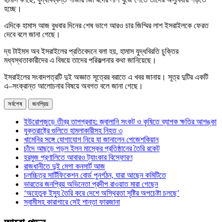
হচ্ছে।
এদিকে হামাস আজ বুধবার দিনের শেষ ভাগে আরও চার জিম্মির লাশ ইসরাইলকে ফেরত
দেবে বলে জানা গেছে।
দ্য টাইমস অব ইসরাইলের প্রতিবেদনে বলা হয়, হামাস যুদ্ধবিরতি চুক্তির
মধ্যস্থতাকারীদের এ বিষয়ে তাদের পরিকল্পনার কথা জানিয়েছে।
ইসরাইলের সংবাদপত্রটি দুই অজ্ঞাত সূত্রের বরাতে এ খবর জানায়। সূত্র দুটির একটি
এ–সংক্রান্ত আলোচনার বিষয়ে অবগত বলে জানা গেছে।
সর্বশেষ
জনপ্রিয়
ইউরোপজুড়ে তীব্র তাপপ্রবাহ: জ্বালানি সংকট ও কৃষিতে ব্যাপক ক্ষতির আশঙ্কা
যুক্তরাষ্ট্রে গুলিতে হামলাকারীসহ নিহত ৩
খামেনির সঙ্গে যোগাযোগ নিয়ে যা জানালেন পেজেশকিয়ান
চাঁদে আছড়ে পড়ল ইলন মাস্কের প্রতিষ্ঠানের তৈরি রকেট
হরমুজ প্রণালিতে আবারও ট্যাংকার বিস্ফোরণ
রাজধানীতে দুই মেগা কনসার্ট আজ
চলচ্চিত্র সার্টিফিকেশন বোর্ড পুনর্গঠন, যারা আছেন কমিটিতে
ভারতের জনপ্রিয় অভিনেতা প্রদীপ রাওয়াত মারা গেছেন
‘অহেতুক ইস্যু তৈরি করে দেশে অস্থিরতা সৃষ্টির অপচেষ্টা চলছে’
স্বামীসহ কারাগারে সেই শান্তা ফারজানা