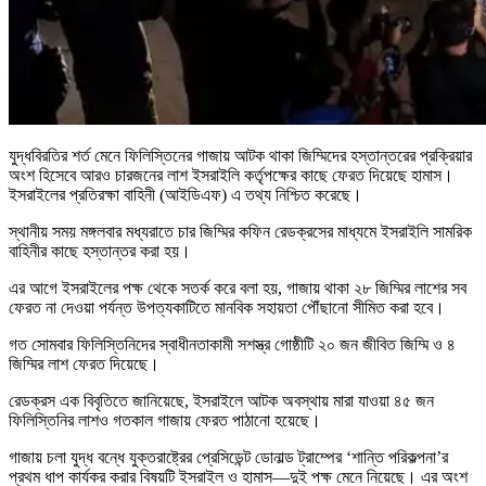
যুদ্ধবিরতির শর্ত মেনে ফিলিস্তিনের গাজায় আটক থাকা জিম্মিদের হস্তান্তরের প্রক্রিয়ার
অংশ হিসেবে আরও চারজনের লাশ ইসরাইলি কর্তৃপক্ষের কাছে ফেরত দিয়েছে হামাস।
ইসরাইলের প্রতিরক্ষা বাহিনী (আইডিএফ) এ তথ্য নিশ্চিত করেছে।
স্থানীয় সময় মঙ্গলবার মধ্যরাতে চার জিম্মির কফিন রেডক্রসের মাধ্যমে ইসরাইলি সামরিক
বাহিনীর কাছে হস্তান্তর করা হয়।
এর আগে ইসরাইলের পক্ষ থেকে সতর্ক করে বলা হয়, গাজায় থাকা ২৮ জিম্মির লাশের সব
ফেরত না দেওয়া পর্যন্ত উপত্যকাটিতে মানবিক সহায়তা পৌঁছানো সীমিত করা হবে।
গত সোমবার ফিলিস্তিনিদের স্বাধীনতাকামী সশস্ত্র গোষ্ঠীটি ২০ জন জীবিত জিম্মি ও ৪
জিম্মির লাশ ফেরত দিয়েছে।
রেডক্রস এক বিবৃতিতে জানিয়েছে, ইসরাইলে আটক অবস্থায় মারা যাওয়া ৪৫ জন
ফিলিস্তিনির লাশও গতকাল গাজায় ফেরত পাঠানো হয়েছে।
গাজায় চলা যুদ্ধ বন্ধে যুক্তরাষ্ট্রের প্রেসিডেন্ট ডোনাল্ড ট্রাম্পের ‘শান্তি পরিকল্পনা’র
প্রথম ধাপ কার্যকর করার বিষয়টি ইসরাইল ও হামাস—দুই পক্ষ মেনে নিয়েছে। এর অংশ