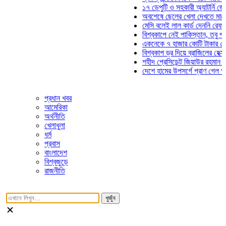
১৭ ডেপুটি ও সহকারী অ্যাটর্নি জেনারে
অবশেষে ছেলের খেলা দেখতে মাঠে আস
মেসি বলেই লাল কার্ড দেননি রেফারি! ফা
বিশ্বকাপে নেই পাকিস্তান, তবু প্রতিট
একনেকে ৭ হাজার কোটি টাকার ৫ প্রকল
বিশ্বকাপ ড্র দিয়ে ব্রাজিলের হেক্সা মিশন
শহীদ প্রেসিডেন্ট জিয়াউর রহমান সমাধিত
দেশে হামের উপসর্গে প্রাণ গেল আরও ৮
প্রধান খবর
আমেরিকা
অর্থনীতি
খেলাধুলা
ধর্ম
প্রবাস
বাংলাদেশ
বিশ্বজুড়ে
রাজনীতি
খুজুঁন