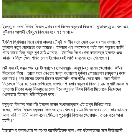
ইংল্যান্ডে খেলা কিউবা মিচেল এবার যোগ দিলেন বসুন্ধরা কিংসে। সান্ডারল্যান্ডে খেলা এই
ফুটবলার আগামী মৌসুমে কিংসের হয়ে মাঠ মাতাবেন।
ইংলিশ প্রিমিয়ার লিগে খেলা হামজা চৌধুরী জাতীয় দলে যোগ দেওয়ার পর বাংলাদেশ
ফুটবলে নতুন জোয়ারের শুরু হয়েছে। হামজার এই পদক্ষেপের পরই লাল-সবুজের জার্সি
গায়ে আরো কিছু নতুন মুখ উঠে এসেছে। ইতালির লিগে খেলা ফাহমেদুল ইসলাম এবং
কানাডার লিগে খেলা শমিত সোম ইতোমধ্যেই জাতীয় দলের হয়ে খেলেছেন।
এই সময়েই গুঞ্জন শুরু হয় ইংল্যান্ডের সান্ডারল্যান্ড অনূর্ধ্ব-২১ দলের খেলোয়াড় কিউবা
মিচেলকে নিয়ে। তাকে দলে নেওয়ার জন্য বাংলাদেশ ফুটবল ফেডারেশন (বাফুফে) কাজ
শুরু করে। গত মাসের শুরুতে মিচেল বাংলাদেশি পাসপোর্টও পেয়ে যান। তবে কিউবা
মিচেলকে দিয়ে বড় চমক দেখিয়েছে বাংলাদেশি ক্লাব বসুন্ধরা কিংস। ২৮ জুলাই এএফসি
চ্যালেঞ্জ লিগের জন্য নিবন্ধনের শেষ দিনে বসুন্ধরা কিংস কিউবা মিচেলকে নিজেদের
খেলোয়াড় হিসেবে রেজিস্ট্রেশন করে।
বসুন্ধরা কিংসের সভাপতি ইমরুল হাসান সংবাদমাধ্যমে এই তথ্য নিশ্চিত করে
বলেন,‘কিউবা মিচেল বসুন্ধরা কিংসের হয়ে খেলবে। ৩-৪ দিনের মধ্যে সে ঢাকায় আসবে
আশা করি।’ তিনি আরও বলেন,‘মিচেল পুরোপুরি কিংসের খেলোয়াড়, তাকে ধারে আনা
হয়নি।’
ইউরোপের ক্লাবগুলো সাধারণত বয়সভিত্তিক দলে খেলা ফুটবলারদের সঙ্গে দীর্ঘমেয়াদী