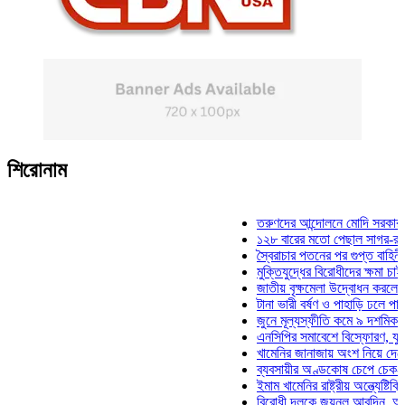
শিরোনাম
তরুণদের আন্দোলনে মোদি সরকার দুর্বল হয
১২৮ বারের মতো পেছাল সাগর-রুনি হত্যা
স্বৈরাচার পতনের পর গুপ্ত বাহিনীর আত্মপ্র
মুক্তিযুদ্ধের বিরোধীদের ক্ষমা চাইতে হবে: 
জাতীয় বৃক্ষমেলা উদ্বোধন করলেন প্রধানমন
টানা ভারী বর্ষণ ও পাহাড়ি ঢলে পানিবন্দি চট
জুনে মূল্যস্ফীতি কমে ৯ দশমিক ১৬ শত
এনসিপির সমাবেশে বিস্ফোরণ, যুবলীগের দ
খামেনির জানাজায় অংশ নিয়ে দেশে ফিরলে
ব্যবসায়ীর অণ্ডকোষ চেপে চেক-স্ট্যাম্পে
ইমাম খামেনির রাষ্ট্রীয় অন্ত্যেষ্টিক্রিয়ায়
বিরোধী দলকে জয়নুল আবদিন, আপনারা ৭