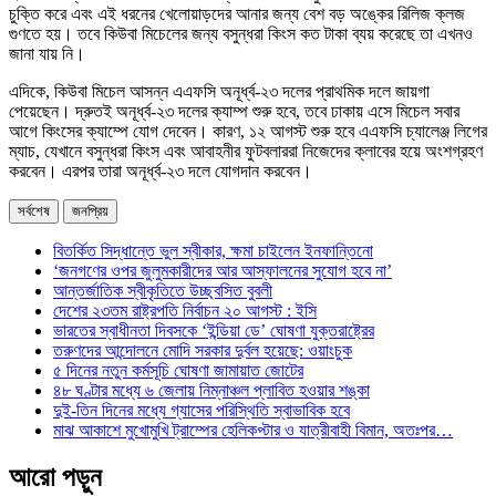
চুক্তি করে এবং এই ধরনের খেলোয়াড়দের আনার জন্য বেশ বড় অঙ্কের রিলিজ ক্লজ
গুণতে হয়। তবে কিউবা মিচেলের জন্য বসুন্ধরা কিংস কত টাকা ব্যয় করেছে তা এখনও
জানা যায় নি।
এদিকে, কিউবা মিচেল আসন্ন এএফসি অনূর্ধ্ব-২৩ দলের প্রাথমিক দলে জায়গা
পেয়েছেন। দ্রুতই অনূর্ধ্ব-২৩ দলের ক্যাম্প শুরু হবে, তবে ঢাকায় এসে মিচেল সবার
আগে কিংসের ক্যাম্পে যোগ দেবেন। কারণ, ১২ আগস্ট শুরু হবে এএফসি চ্যালেঞ্জ লিগের
ম্যাচ, যেখানে বসুন্ধরা কিংস এবং আবাহনীর ফুটবলাররা নিজেদের ক্লাবের হয়ে অংশগ্রহণ
করবেন। এরপর তারা অনূর্ধ্ব-২৩ দলে যোগদান করবেন।
সর্বশেষ
জনপ্রিয়
বিতর্কিত সিদ্ধান্তে ভুল স্বীকার, ক্ষমা চাইলেন ইনফান্তিনো
‘জনগণের ওপর জুলুমকারীদের আর আস্ফালনের সুযোগ হবে না’
আন্তর্জাতিক স্বীকৃতিতে উচ্ছ্বসিত বুবলী
দেশের ২৩তম রাষ্ট্রপতি নির্বাচন ২০ আগস্ট : ইসি
ভারতের স্বাধীনতা দিবসকে ‘ইন্ডিয়া ডে’ ঘোষণা যুক্তরাষ্ট্রের
তরুণদের আন্দোলনে মোদি সরকার দুর্বল হয়েছে: ওয়াংচুক
৫ দিনের নতুন কর্মসূচি ঘোষণা জামায়াত জোটের
৪৮ ঘণ্টার মধ্যে ৬ জেলায় নিম্নাঞ্চল প্লাবিত হওয়ার শঙ্কা
দুই-তিন দিনের মধ্যে গ্যাসের পরিস্থিতি স্বাভাবিক হবে
মাঝ আকাশে মুখোমুখি ট্রাম্পের হেলিকপ্টার ও যাত্রীবাহী বিমান, অতঃপর…
আরো পড়ুন