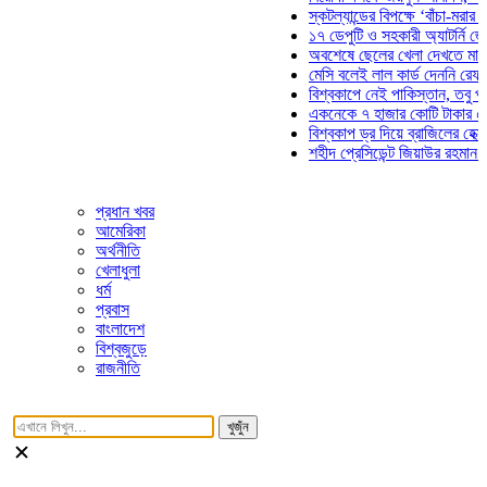
স্কটল্যান্ডের বিপক্ষে ‘বাঁচা-মরার লড়াইয়
১৭ ডেপুটি ও সহকারী অ্যাটর্নি জেনারেলে
অবশেষে ছেলের খেলা দেখতে মাঠে আসছ
মেসি বলেই লাল কার্ড দেননি রেফারি! ফাউ
বিশ্বকাপে নেই পাকিস্তান, তবু প্রতিটি
একনেকে ৭ হাজার কোটি টাকার ৫ প্রকল্
বিশ্বকাপ ড্র দিয়ে ব্রাজিলের হেক্সা মিশন 
শহীদ প্রেসিডেন্ট জিয়াউর রহমান সমাধিতে 
প্রধান খবর
আমেরিকা
অর্থনীতি
খেলাধুলা
ধর্ম
প্রবাস
বাংলাদেশ
বিশ্বজুড়ে
রাজনীতি
খুজুঁন