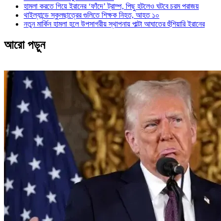
হামলা করতে গিয়ে ইরানের ‘ফাঁদে’ ট্রাম্প, পিছু হটলেও ঘটবে চরম পরাজয়
থাইল্যান্ডে স্কুলছাত্রের গুলিতে শিক্ষক নিহত, আহত ১০
নতুন মার্কিন হামলা হলে উপসাগরীয় স্থাপনায় পাল্টা আঘাতের হুঁশিয়ারি ইরানের
আরো পড়ুন