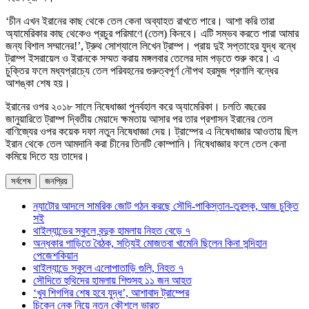
‘চীন এখন ইরানের কাছ থেকে তেল কেনা অব্যাহত রাখতে পারে। আশা করি তারা
অ্যামেরিকার কাছ থেকেও প্রচুর পরিমাণে (তেল) কিনবে। এটি সম্ভব করতে পারা আমার
জন্য বিশাল সম্মানের!’, ট্রুথ সোশ্যালে লিখেন ট্রাম্প। প্রায় দুই সপ্তাহের যুদ্ধ বন্ধে
ট্রাম্প ইসরায়েল ও ইরানকে সম্মত করায় মঙ্গলবার তেলের দাম পড়তে শুরু করে। এ
চুক্তির ফলে মধ্যপ্রাচ্যে তেল পরিবহনের গুরুত্বপূর্ণ নৌপথ হরমুজ প্রণালি বন্ধের
আশঙ্কা শেষ হয়।
ইরানের ওপর ২০১৮ সালে নিষেধাজ্ঞা পুনর্বহাল করে অ্যামেরিকা। চলতি বছরের
জানুয়ারিতে ট্রাম্প দ্বিতীয় মেয়াদে ক্ষমতায় আসার পর তার প্রশাসন ইরানের তেল
বাণিজ্যের ওপর কয়েক দফা নতুন নিষেধাজ্ঞা দেয়। ট্রাম্পের এ নিষেধাজ্ঞার আওতায় ছিল
ইরান থেকে তেল আমদানি করা চীনের তিনটি কোম্পানি। নিষেধাজ্ঞার ফলে তেল কেনা
কমিয়ে দিতে হয় তাদের।
সর্বশেষ
জনপ্রিয়
ন্যাটোর আদলে সামরিক জোট গঠন করছে সৌদি-পাকিস্তান-তুরস্ক, আজ চুক্তি
সই
থাইল্যান্ডের স্কুলে বন্দুক হামলায় নিহত বেড়ে ৭
অন্ধকার গাড়িতে বৈঠক, সত্যিই মোজতবা খামেনি ছিলেন কিনা সন্দিহান
পেজেশকিয়ান
থাইল্যান্ডে স্কুলে এলোপাতাড়ি গুলি, নিহত ৭
সৌদিতে হুথিদের হামলায় শিশুসহ ১১ জন আহত
‘খুব শিগগির শেষ হবে যুদ্ধ’, আশাবাদ ট্রাম্পের
চিকেন নেক নিয়ে নতুন কৌশলে ভারত