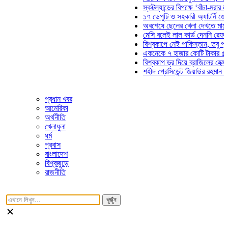
স্কটল্যান্ডের বিপক্ষে ‘বাঁচা-মরার লড়াইয়ে
১৭ ডেপুটি ও সহকারী অ্যাটর্নি জেনারেলে
অবশেষে ছেলের খেলা দেখতে মাঠে আসছ
মেসি বলেই লাল কার্ড দেননি রেফারি! ফাউ
বিশ্বকাপে নেই পাকিস্তান, তবু প্রতিটি 
একনেকে ৭ হাজার কোটি টাকার ৫ প্রকল্
বিশ্বকাপ ড্র দিয়ে ব্রাজিলের হেক্সা মিশন 
শহীদ প্রেসিডেন্ট জিয়াউর রহমান সমাধিতে 
প্রধান খবর
আমেরিকা
অর্থনীতি
খেলাধুলা
ধর্ম
প্রবাস
বাংলাদেশ
বিশ্বজুড়ে
রাজনীতি
খুজুঁন