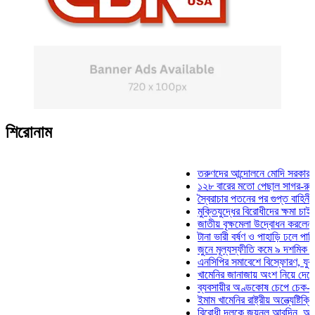
শিরোনাম
তরুণদের আন্দোলনে মোদি সরকার দুর্বল হয
১২৮ বারের মতো পেছাল সাগর-রুনি হত্যা
স্বৈরাচার পতনের পর গুপ্ত বাহিনীর আত্মপ্র
মুক্তিযুদ্ধের বিরোধীদের ক্ষমা চাইতে হবে: 
জাতীয় বৃক্ষমেলা উদ্বোধন করলেন প্রধানমন্
টানা ভারী বর্ষণ ও পাহাড়ি ঢলে পানিবন্দি চট
জুনে মূল্যস্ফীতি কমে ৯ দশমিক ১৬ শতা
এনসিপির সমাবেশে বিস্ফোরণ, যুবলীগের দ
খামেনির জানাজায় অংশ নিয়ে দেশে ফিরলে
ব্যবসায়ীর অণ্ডকোষ চেপে চেক-স্ট্যাম্পে
ইমাম খামেনির রাষ্ট্রীয় অন্ত্যেষ্টিক্রিয়ায়
বিরোধী দলকে জয়নুল আবদিন, আপনারা ৭