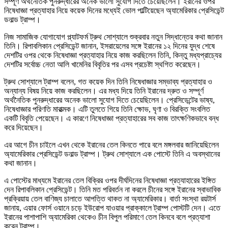
সম্পূর্ণ অর্থনৈতিক পুনরুদ্ধারের অনেক ভালো সুযোগ দিতে চেয়েছিলেন। ইরানের ওপর
নিষেধাজ্ঞা প্রত্যাহার নিয়ে কয়েক দিনের মধ্যেই ভোল পাল্টিয়েছেন অ্যামেরিকার প্রেসিডেন্ট
ডনাল্ড ট্রাম্প।
নিজ সামাজিক যোগাযোগ প্ল্যাটফর্ম ট্রুথ সোশ্যালে শুক্রবার নতুন সিদ্ধান্তের কথা জানান
তিনি। রিপাবলিকান প্রেসিডেন্ট জানান, ইসরায়েলের সঙ্গে ইরানের ১২ দিনের যুদ্ধ শেষে
দেশটির ওপর থেকে নিষেধাজ্ঞা প্রত্যাহার নিয়ে কাজ করছিলেন তিনি, কিন্তু মধ্যপ্রাচ্যের
দেশটির সর্বোচ্চ নেতা আলি খামেনির বিবৃতির পর এসব প্রচেষ্টা স্থগিত করেছেন।
ট্রুথ সোশ্যালে ট্রাম্প বলেন, গত কয়েক দিন তিনি নিষেধাজ্ঞার সম্ভাব্য প্রত্যাহার ও
অন্যান্য বিষয় নিয়ে কাজ করছিলেন। এর মধ্য দিয়ে তিনি ইরানের দ্রুত ও সম্পূর্ণ
অর্থনৈতিক পুনরুদ্ধারের অনেক ভালো সুযোগ দিতে চেয়েছিলেন। প্রেসিডেন্টের ভাষ্য,
নিষেধাজ্ঞার পরিণতি মারাত্মক। এটি তুলতে গিয়ে তিনি ক্ষোভ, ঘৃণা ও বিরক্তি সংবলিত
একটি বিবৃতি পেয়েছেন। এ কারণে নিষেধাজ্ঞা প্রত্যাহারের সব কাজ তাৎক্ষণিকভাবে বন্ধ
করে দিয়েছেন।
এর আগে চীন চাইলে এখন থেকে ইরানের তেল কিনতে পারে বলে মঙ্গলবার জানিয়েছিলেন
অ্যামেরিকার প্রেসিডেন্ট ডনাল্ড ট্রাম্প। ট্রুথ সোশ্যালে এক পোস্টে তিনি এ অবস্থানের
কথা জানান।
এ পোস্টের মাধ্যমে ইরানের তেল বিক্রির ওপর দীর্ঘদিনের নিষেধাজ্ঞা প্রত্যাহারের ইঙ্গিত
দেন রিপাবলিকান প্রেসিডেন্ট। তিনি মত পরিবর্তন না করলে চীনের সঙ্গে ইরানের স্বাভাবিক
প্রক্রিয়ায় তেল বাণিজ্য চালাতে আপত্তি থাকত না অ্যামেরিকার। বার্তা সংস্থা রয়টার্স
জানায়, এয়ার ফোর্স ওয়ানে চড়ে ইউরোপ যাওয়ার প্রাক্কালে ট্রাম্প পোস্টটি দেন। এতে
ইরানের পাশাপাশি অ্যামেরিকা থেকেও চীন বিপুল পরিমাণে তেল কিনবে বলে প্রত্যাশা
করেন ট্রাম্প।