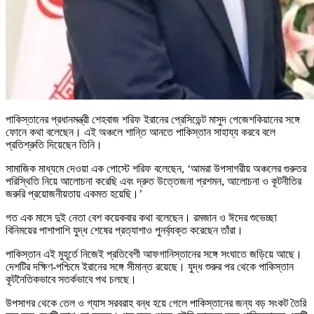
পাকিস্তানের প্রধানমন্ত্রী শেহবাজ শরিফ ইরানের প্রেসিডেন্ট মাসুদ পেজেশকিয়ানের সঙ্গে
ফোনে কথা বলেছেন। এই অঞ্চলে শান্তি আনতে পাকিস্তান সাহায্য করবে বলে
প্রতিশ্রুতি দিয়েছেন তিনি।
সামাজিক মাধ্যমে দেওয়া এক পোস্টে শরিফ বলেছেন, ‘আমরা উপসাগরীয় অঞ্চলের গুরুতর
পরিস্থিতি নিয়ে আলোচনা করেছি এবং দ্রুত উত্তেজনা প্রশমন, আলোচনা ও কূটনীতির
জরুরি প্রয়োজনীয়তায় একমত হয়েছি।’
গত এক মাসে দুই নেতা বেশ কয়েকবার কথা বলেছেন। রমজান ও ঈদের শুভেচ্ছা
বিনিময়ের পাশাপাশি যুদ্ধ শেষের প্রত্যাশাও পুনর্ব্যক্ত করেছেন তাঁরা।
পাকিস্তান এই মুহূর্তে নিজেই প্রতিবেশী আফগানিস্তানের সঙ্গে সংঘাতে জড়িয়ে আছে।
দেশটির দক্ষিণ-পশ্চিমে ইরানের সঙ্গে সীমান্ত রয়েছে। যুদ্ধ শুরুর পর থেকে পাকিস্তান
কূটনৈতিকভাবে সতর্কভাবে পথ চলছে।
উপসাগর থেকে তেল ও গ্যাস সরবরাহ বন্ধ হয়ে গেলে পাকিস্তানের জন্য বড় সংকট তৈরি