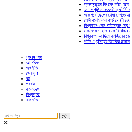
স্কটল্যান্ডের বিপক্ষে ‘বাঁচা-মরার লড়াইয়
১৭ ডেপুটি ও সহকারী অ্যাটর্নি জেনারেল
অবশেষে ছেলের খেলা দেখতে মাঠে আসছ
মেসি বলেই লাল কার্ড দেননি রেফারি! ফা
বিশ্বকাপে নেই পাকিস্তান, তবু প্রতিটি
একনেকে ৭ হাজার কোটি টাকার ৫ প্রকল্
বিশ্বকাপ ড্র দিয়ে ব্রাজিলের হেক্সা মিশন 
শহীদ প্রেসিডেন্ট জিয়াউর রহমান সমাধিতে
প্রধান খবর
আমেরিকা
অর্থনীতি
খেলাধুলা
ধর্ম
প্রবাস
বাংলাদেশ
বিশ্বজুড়ে
রাজনীতি
খুজুঁন