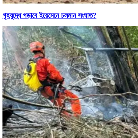
গৃহযুদ্ধে গড়াবে ইয়েমেনে চলমান সংঘাত?