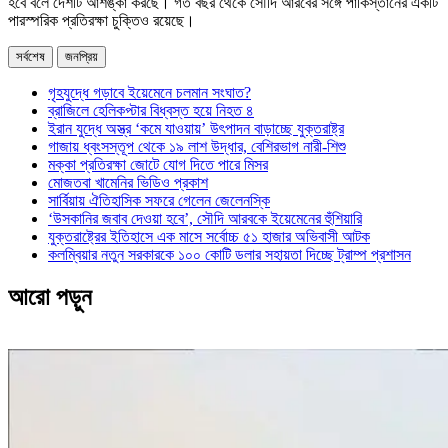
হবে বলে দেশটি আশঙ্কা করছে। গত বছর থেকে সৌদি আরবের সঙ্গে পাকিস্তানের একটি
পারস্পরিক প্রতিরক্ষা চুক্তিও রয়েছে।
সর্বশেষ
জনপ্রিয়
গৃহযুদ্ধে গড়াবে ইয়েমেনে চলমান সংঘাত?
ব্রাজিলে হেলিকপ্টার বিধ্বস্ত হয়ে নিহত ৪
ইরান যুদ্ধে অস্ত্র ‘কমে যাওয়ায়’ উৎপাদন বাড়াচ্ছে যুক্তরাষ্ট্র
গাজায় ধ্বংসস্তূপ থেকে ১৯ লাশ উদ্ধার, বেশিরভাগ নারী-শিশু
মক্কা প্রতিরক্ষা জোটে যোগ দিতে পারে মিসর
মোজতবা খামেনির ভিডিও প্রকাশ
সার্বিয়ায় ঐতিহাসিক সফরে গেলেন জেলেনস্কি
‘উসকানির জবাব দেওয়া হবে’, সৌদি আরবকে ইয়েমেনের হুঁশিয়ারি
যুক্তরাষ্ট্রের ইতিহাসে এক মাসে সর্বোচ্চ ৫১ হাজার অভিবাসী আটক
কলম্বিয়ার নতুন সরকারকে ১০০ কোটি ডলার সহায়তা দিচ্ছে ট্রাম্প প্রশাসন
আরো পড়ুন