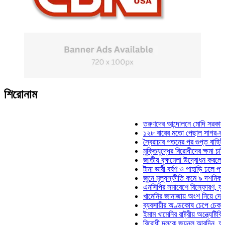
শিরোনাম
তরুণদের আন্দোলনে মোদি সরকার দুর্বল হয
১২৮ বারের মতো পেছাল সাগর-রুনি হত্য
স্বৈরাচার পতনের পর গুপ্ত বাহিনীর আত্মপ্
মুক্তিযুদ্ধের বিরোধীদের ক্ষমা চাইতে হবে:
জাতীয় বৃক্ষমেলা উদ্বোধন করলেন প্রধানমন
টানা ভারী বর্ষণ ও পাহাড়ি ঢলে পানিবন্দি চট
জুনে মূল্যস্ফীতি কমে ৯ দশমিক ১৬ শত
এনসিপির সমাবেশে বিস্ফোরণ, যুবলীগের দ
খামেনির জানাজায় অংশ নিয়ে দেশে ফিরলে
ব্যবসায়ীর অণ্ডকোষ চেপে চেক-স্ট্যাম্প
ইমাম খামেনির রাষ্ট্রীয় অন্ত্যেষ্টিক্রিয়া
বিরোধী দলকে জয়নুল আবদিন, আপনারা 