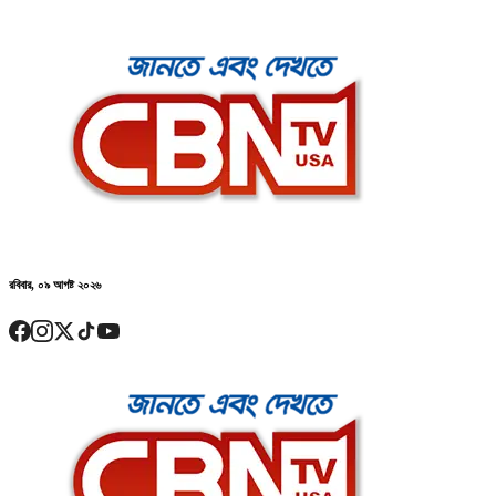
রবিবার, ০৯ আগষ্ট ২০২৬