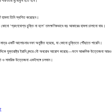
র পরিণতির মুখোমুখি হতে হবে।
কটি হামলা তিনি স্থগিত করেছেন।
যাতে কোনো ‘গ্রহণযোগ্য চুক্তি না হলে’ তাৎক্ষণিকভাবে বড় আকারের হামলা চালানো যায়।
নো মাত্র একটি আলোচনার দফা অনুষ্ঠিত হয়েছে, যা কোনো চুক্তিতে পৌঁছাতে পারেনি।
অন্যদিকে যুক্তরাষ্ট্র ইরানি বন্দরে নৌ অবরোধ আরোপ করেছে—ফলে আঞ্চলিক উত্তেজনা আর
টনীতি ও সামরিক উত্তেজনা একইসঙ্গে চলমান।
ই