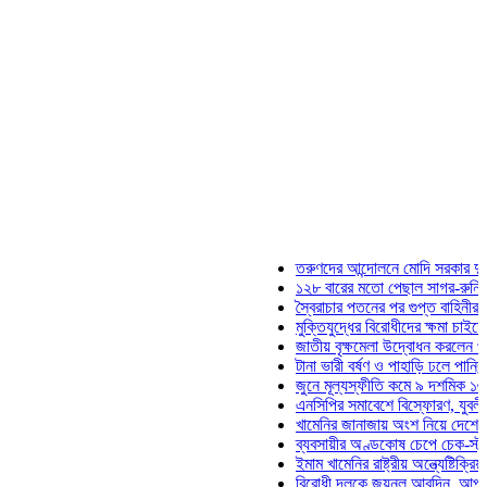
তরুণদের আন্দোলনে মোদি সরকার দুর্বল হয়েছে: 
১২৮ বারের মতো পেছাল সাগর-রুনি হত্যা মামল
স্বৈরাচার পতনের পর গুপ্ত বাহিনীর আত্মপ্রকাশ: 
মুক্তিযুদ্ধের বিরোধীদের ক্ষমা চাইতে হবে: মুক্তি
জাতীয় বৃক্ষমেলা উদ্বোধন করলেন প্রধানমন্ত্রী
টানা ভারী বর্ষণ ও পাহাড়ি ঢলে পানিবন্দি চট্টগ্রা
জুনে মূল্যস্ফীতি কমে ৯ দশমিক ১৬ শতাংশ
এনসিপির সমাবেশে বিস্ফোরণ, যুবলীগের দুই নে
খামেনির জানাজায় অংশ নিয়ে দেশে ফিরলেন স্প
ব্যবসায়ীর অণ্ডকোষ চেপে চেক-স্ট্যাম্পে স্বা
ইমাম খামেনির রাষ্ট্রীয় অন্ত্যেষ্টিক্রিয়ায় স্পিক
বিরোধী দলকে জয়নুল আবদিন, আপনারা ৭১ সা