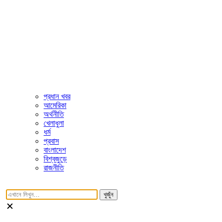
প্রধান খবর
আমেরিকা
অর্থনীতি
খেলাধুলা
ধর্ম
প্রবাস
বাংলাদেশ
বিশ্বজুড়ে
রাজনীতি
খুজুঁন