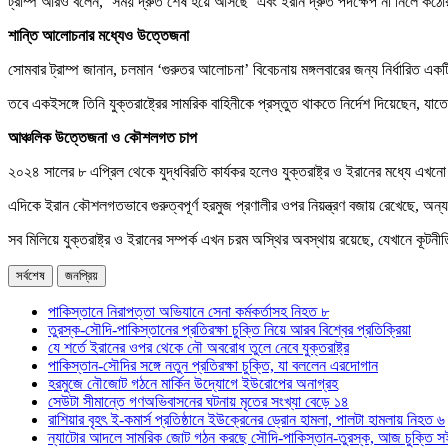
ট্রাম্প আরও বলেন, ‘সময় দ্রুত শেষ হয়ে আসছে’ এবং ইরান দ্রুত পদক্ষেপ না নিলে কঠো
শান্তি আলোচনার মধ্যেও উত্তেজনা
সোমবার ট্রাম্প জানান, চলমান ‘গুরুতর আলোচনা’ বিবেচনায় মঙ্গলবারের জন্য নির্ধারিত এ
তবে একইসঙ্গে তিনি যুক্তরাষ্ট্রের সামরিক বাহিনীকে প্রস্তুত থাকতে নির্দেশ দিয়েছেন, 
আঞ্চলিক উত্তেজনা ও কৌশলগত চাপ
২০২৪ সালের ৮ এপ্রিল থেকে যুদ্ধবিরতি কার্যকর হলেও যুক্তরাষ্ট্র ও ইরানের মধ্যে এখ
এদিকে ইরান কৌশলগতভাবে গুরুত্বপূর্ণ হরমুজ প্রণালীর ওপর নিয়ন্ত্রণ বজায় রেখেছে, 
সব মিলিয়ে যুক্তরাষ্ট্র ও ইরানের সম্পর্ক এখন চরম অস্থির অবস্থায় রয়েছে, যেখানে কূ
সর্বশেষ
জনপ্রিয়
পাকিস্তানে নিরাপত্তা অভিযানে সেনা কর্মকর্তাসহ নিহত ৮
তুরস্ক-সৌদি-পাকিস্তানের প্রতিরক্ষা চুক্তি নিয়ে আরব বিশ্বের প্রতিক্রিয়া
যে শর্তে ইরানের ওপর থেকে নৌ অবরোধ তুলে নেবে যুক্তরাষ্ট্র
পাকিস্তান-সৌদির সঙ্গে নতুন প্রতিরক্ষা চুক্তি, যা বললেন এরদোগান
হরমুজে নৌজোট গঠনে মার্কিন উদ্যোগে ইউরোপের অনাগ্রহ
সেউটা সীমান্তে গণঅভিবাসনের ঘটনায় মৃতের সংখ্যা বেড়ে ১৪
রাশিয়ার বৃহৎ ই-কমার্স প্রতিষ্ঠানে ইউক্রেনের ড্রোন হামলা, পালটা হামলায় নিহত ৬
ন্যাটোর আদলে সামরিক জোট গঠন করছে সৌদি-পাকিস্তান-তুরস্ক, আজ চুক্তি স