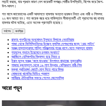
লড়াই করছে, যার প্রধান কারণ বেশ কয়েকটি সশস্ত্র গোষ্ঠীর উপস্থিতি, বিশেষ করে জৈশ-
উল-আদল।
গত মাসে জাহেদানের একটি আদালতে হামলায় অন্তত ছয়জন নিহত এবং নারী ও শিশুসহ
২২ জন আহত হন। গত কয়েক বছর ধরে পাকিস্তান সীমান্তবর্তী এই প্রদেশের বহু থানায়
হামলার ঘটনা ঘটেছে, এতে অনেক প্রাণহানি হয়েছে।
সর্বশেষ
জনপ্রিয়
রাফাহ পুনর্গঠনের অনুমোদন ইস্যুতে বিপাকে নেতানিয়াহু
গাজা থেকে ফিলিস্তিনিদের উচ্ছেদ মুসলিম দেশগুলোর জন্য ‘রেড লাইন’
অস্ত্র হস্তান্তরসহ শান্তি পরিকল্পনার পরের ধাপে যেতে প্রস্তুত হামাস
গৃহযুদ্ধে গড়াবে ইয়েমেনে চলমান সংঘাত?
ব্রাজিলে হেলিকপ্টার বিধ্বস্ত হয়ে নিহত ৪
ইরান যুদ্ধে অস্ত্র ‘কমে যাওয়ায়’ উৎপাদন বাড়াচ্ছে যুক্তরাষ্ট্র
গাজায় ধ্বংসস্তূপ থেকে ১৯ লাশ উদ্ধার, বেশিরভাগ নারী-শিশু
মক্কা প্রতিরক্ষা জোটে যোগ দিতে পারে মিসর
মোজতবা খামেনির ভিডিও প্রকাশ
সার্বিয়ায় ঐতিহাসিক সফরে গেলেন জেলেনস্কি
আরো পড়ুন