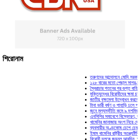
শিরোনাম
তরুণদের আন্দোলনে মোদি সরকার দুর্বল হ
১২৮ বারের মতো পেছাল সাগর-রুনি হত্
স্বৈরাচার পতনের পর গুপ্ত বাহিনীর আত্মপ
মুক্তিযুদ্ধের বিরোধীদের ক্ষমা চাইতে হবে
জাতীয় বৃক্ষমেলা উদ্বোধন করলেন প্রধানম
টানা ভারী বর্ষণ ও পাহাড়ি ঢলে পানিবন্দি 
জুনে মূল্যস্ফীতি কমে ৯ দশমিক ১৬ শ
এনসিপির সমাবেশে বিস্ফোরণ, যুবলীগের
খামেনির জানাজায় অংশ নিয়ে দেশে ফিরল
ব্যবসায়ীর অণ্ডকোষ চেপে চেক-স্ট্যাম্
ইমাম খামেনির রাষ্ট্রীয় অন্ত্যেষ্টিক্রিয়
বিরোধী দলকে জয়নুল আবদিন, আপনারা