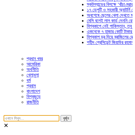
স্কটল্যান্ডের বিপক্ষে ‘বাঁচা-মরার লড়াই
১৭ ডেপুটি ও সহকারী অ্যাটর্নি জেনারে
অবশেষে ছেলের খেলা দেখতে মাঠে আস
মেসি বলেই লাল কার্ড দেননি রেফারি! ফ
বিশ্বকাপে নেই পাকিস্তান, তবু প্রতিট
একনেকে ৭ হাজার কোটি টাকার ৫ প্রকল
বিশ্বকাপ ড্র দিয়ে ব্রাজিলের হেক্সা মিশ
শহীদ প্রেসিডেন্ট জিয়াউর রহমান সমাধিত
প্রধান খবর
আমেরিকা
অর্থনীতি
খেলাধুলা
ধর্ম
প্রবাস
বাংলাদেশ
বিশ্বজুড়ে
রাজনীতি
খুজুঁন