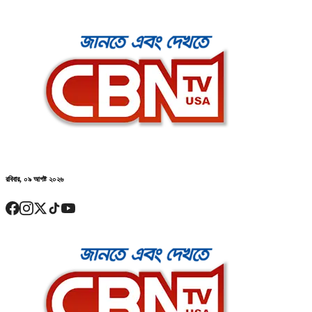
রবিবার, ০৯ আগষ্ট ২০২৬