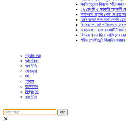
স্কটল্যান্ডের বিপক্ষে ‘বাঁচা-মরার লড়াইয়ে
১৭ ডেপুটি ও সহকারী অ্যাটর্নি জেনারেলে
অবশেষে ছেলের খেলা দেখতে মাঠে আসছ
মেসি বলেই লাল কার্ড দেননি রেফারি! ফাউ
বিশ্বকাপে নেই পাকিস্তান, তবু প্রতিটি 
একনেকে ৭ হাজার কোটি টাকার ৫ প্রকল্প
বিশ্বকাপ ড্র দিয়ে ব্রাজিলের হেক্সা মিশন শ
শহীদ প্রেসিডেন্ট জিয়াউর রহমান সমাধিতে 
প্রধান খবর
আমেরিকা
অর্থনীতি
খেলাধুলা
ধর্ম
প্রবাস
বাংলাদেশ
বিশ্বজুড়ে
রাজনীতি
খুজুঁন