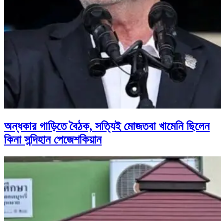
অন্ধকার গাড়িতে বৈঠক, সত্যিই মোজতবা খামেনি ছিলেন
কিনা সন্দিহান পেজেশকিয়ান