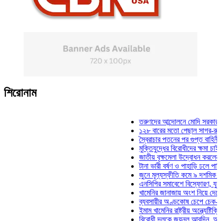
শিরোনাম
তরুণদের আন্দোলনে মোদি সরকার দুর্বল হয়
১২৮ বারের মতো পেছাল সাগর-রুনি হত্যা
স্বৈরাচার পতনের পর গুপ্ত বাহিনীর আত্মপ্র
মুক্তিযুদ্ধের বিরোধীদের ক্ষমা চাইতে হবে: 
জাতীয় বৃক্ষমেলা উদ্বোধন করলেন প্রধানমন্
টানা ভারী বর্ষণ ও পাহাড়ি ঢলে পানিবন্দি চট্
জুনে মূল্যস্ফীতি কমে ৯ দশমিক ১৬ শতা
এনসিপির সমাবেশে বিস্ফোরণ, যুবলীগের দু
খামেনির জানাজায় অংশ নিয়ে দেশে ফিরলেন
ব্যবসায়ীর অণ্ডকোষ চেপে চেক-স্ট্যাম্পে
ইমাম খামেনির রাষ্ট্রীয় অন্ত্যেষ্টিক্রিয়ায় 
বিরোধী দলকে জয়নুল আবদিন, আপনারা ৭