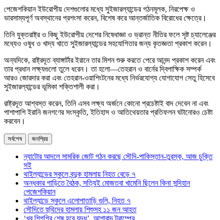
পেজেশকিয়ান ইউরোপীয় দেশগুলোর মধ্যে সুইজারল্যান্ডের গঠনমূলক, নিরপেক্ষ ও
ভারসাম্যপূর্ণ অবস্থানের প্রশংসা করেন, বিশেষ করে আন্তর্জাতিক বিরোধের ক্ষেত্রে।
তিনি যুক্তরাষ্ট্র ও কিছু ইউরোপীয় দেশের নিষেধাজ্ঞা ও ভ্রান্ত নীতির ফলে সৃষ্ট চ্যালেঞ্জের
মধ্যেও ওষুধ ও খাদ্য খাতে সুইজারল্যান্ডের সহযোগিতার জন্য কৃতজ্ঞতা প্রকাশ করেন।
অন্যদিকে, রাষ্ট্রদূত ব্যাঙ্গার্টার ইরানে তার মিশন শুরু করতে পেরে আনন্দ প্রকাশ করেন এবং
তার প্রধান লক্ষ্যগুলো তুলে ধরেন। তা হলো—তেহরান ও বার্নের দ্বিপাক্ষিক সম্পর্ক
আরও জোরদার করা এবং তেহরান-ওয়াশিংটনের মধ্যে নির্ভরযোগ্য যোগাযোগ সেতু হিসেবে
সুইজারল্যান্ডের ভূমিকা শক্তিশালী করা।
রাষ্ট্রদূত আশ্বস্ত করেন, তিনি এসব লক্ষ্য অর্জনে কোনো প্রচেষ্টাই বাদ দেবেন না এবং
পাশাপাশি ইরানি জনগণের সংস্কৃতি, ইতিহাস ও আতিথেয়তার প্রতিফলন ঘটানোরও চেষ্টা
করবেন।
সর্বশেষ
জনপ্রিয়
ন্যাটোর আদলে সামরিক জোট গঠন করছে সৌদি-পাকিস্তান-তুরস্ক, আজ চুক্তি
সই
থাইল্যান্ডের স্কুলে বন্দুক হামলায় নিহত বেড়ে ৭
অন্ধকার গাড়িতে বৈঠক, সত্যিই মোজতবা খামেনি ছিলেন কিনা সন্দিহান
পেজেশকিয়ান
থাইল্যান্ডে স্কুলে এলোপাতাড়ি গুলি, নিহত ৭
সৌদিতে হুথিদের হামলায় শিশুসহ ১১ জন আহত
‘খুব শিগগির শেষ হবে যুদ্ধ’, আশাবাদ ট্রাম্পের