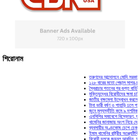
শিরোনাম
তরুণদের আন্দোলনে মোদি সরকার দুর্বল হয
১২৮ বারের মতো পেছাল সাগর-রুনি হত্যা
স্বৈরাচার পতনের পর গুপ্ত বাহিনীর আত্মপ্র
মুক্তিযুদ্ধের বিরোধীদের ক্ষমা চাইতে হবে: 
জাতীয় বৃক্ষমেলা উদ্বোধন করলেন প্রধানমন
টানা ভারী বর্ষণ ও পাহাড়ি ঢলে পানিবন্দি চট
জুনে মূল্যস্ফীতি কমে ৯ দশমিক ১৬ শত
এনসিপির সমাবেশে বিস্ফোরণ, যুবলীগের দ
খামেনির জানাজায় অংশ নিয়ে দেশে ফিরলে
ব্যবসায়ীর অণ্ডকোষ চেপে চেক-স্ট্যাম্পে
ইমাম খামেনির রাষ্ট্রীয় অন্ত্যেষ্টিক্রিয়ায়
বিরোধী দলকে জয়নুল আবদিন, আপনারা ৭