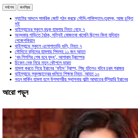
সর্বশেষ
জনপ্রিয়
ন্যাটোর আদলে সামরিক জোট গঠন করছে সৌদি-পাকিস্তান-তুরস্ক, আজ চুক্তি
সই
থাইল্যান্ডের স্কুলে বন্দুক হামলায় নিহত বেড়ে ৭
অন্ধকার গাড়িতে বৈঠক, সত্যিই মোজতবা খামেনি ছিলেন কিনা সন্দিহান
পেজেশকিয়ান
থাইল্যান্ডে স্কুলে এলোপাতাড়ি গুলি, নিহত ৭
সৌদিতে হুথিদের হামলায় শিশুসহ ১১ জন আহত
‘খুব শিগগির শেষ হবে যুদ্ধ’, আশাবাদ ট্রাম্পের
চিকেন নেক নিয়ে নতুন কৌশলে ভারত
হামলা করতে গিয়ে ইরানের ‘ফাঁদে’ ট্রাম্প, পিছু হটলেও ঘটবে চরম পরাজয়
থাইল্যান্ডে স্কুলছাত্রের গুলিতে শিক্ষক নিহত, আহত ১০
নতুন মার্কিন হামলা হলে উপসাগরীয় স্থাপনায় পাল্টা আঘাতের হুঁশিয়ারি ইরানের
আরো পড়ুন