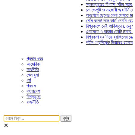
স্কটল্যান্ডের বিপক্ষে ‘বাঁচা-মরার লড়াইয়
১৭ ডেপুটি ও সহকারী অ্যাটর্নি জেনারেল
অবশেষে ছেলের খেলা দেখতে মাঠে আসছ
মেসি বলেই লাল কার্ড দেননি রেফারি! ফাউ
বিশ্বকাপে নেই পাকিস্তান, তবু প্রতিটি
একনেকে ৭ হাজার কোটি টাকার ৫ প্রকল্
বিশ্বকাপ ড্র দিয়ে ব্রাজিলের হেক্সা মিশন 
শহীদ প্রেসিডেন্ট জিয়াউর রহমান সমাধিতে
প্রধান খবর
আমেরিকা
অর্থনীতি
খেলাধুলা
ধর্ম
প্রবাস
বাংলাদেশ
বিশ্বজুড়ে
রাজনীতি
খুজুঁন