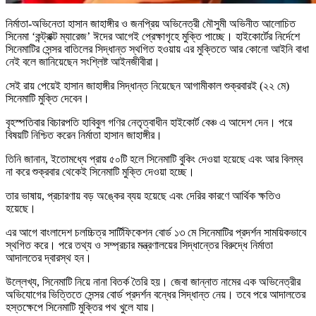
নির্মাতা-অভিনেতা হাসান জাহাঙ্গীর ও জনপ্রিয় অভিনেত্রী মৌসুমী অভিনীত আলোচিত
সিনেমা ‘কন্ট্রাক্ট ম্যারেজ’ ঈদের আগেই প্রেক্ষাগৃহে মুক্তি পাচ্ছে। হাইকোর্টের নির্দেশে
সিনেমাটির সেন্সর বাতিলের সিদ্ধান্ত স্থগিত হওয়ায় এর মুক্তিতে আর কোনো আইনি বাধা
নেই বলে জানিয়েছেন সংশ্লিষ্ট আইনজীবীরা।
সেই রায় পেয়েই হাসান জাহাঙ্গীর সিদ্ধান্ত নিয়েছেন আগামীকাল শুক্রবারই (২২ মে)
সিনেমাটি মুক্তি দেবেন।
বৃহস্পতিবার বিচারপতি হাবিবুল গণির নেতৃত্বাধীন হাইকোর্ট বেঞ্চ এ আদেশ দেন। পরে
বিষয়টি নিশ্চিত করেন নির্মাতা হাসান জাহাঙ্গীর।
তিনি জানান, ইতোমধ্যে প্রায় ৫০টি হলে সিনেমাটি বুকিং দেওয়া হয়েছে এবং আর বিলম্ব
না করে শুক্রবার থেকেই সিনেমাটি মুক্তি দেওয়া হচ্ছে।
তার ভাষায়, প্রচারণায় বড় অঙ্কের ব্যয় হয়েছে এবং দেরির কারণে আর্থিক ক্ষতিও
হয়েছে।
এর আগে বাংলাদেশ চলচ্চিত্র সার্টিফিকেশন বোর্ড ১৩ মে সিনেমাটির প্রদর্শন সাময়িকভাবে
স্থগিত করে। পরে তথ্য ও সম্প্রচার মন্ত্রণালয়ের সিদ্ধান্তের বিরুদ্ধে নির্মাতা
আদালতের দ্বারস্থ হন।
উল্লেখ্য, সিনেমাটি নিয়ে নানা বিতর্ক তৈরি হয়। জেবা জান্নাত নামের এক অভিনেত্রীর
অভিযোগের ভিত্তিতে সেন্সর বোর্ড প্রদর্শন বন্ধের সিদ্ধান্ত নেয়। তবে পরে আদালতের
হস্তক্ষেপে সিনেমাটি মুক্তির পথ খুলে যায়।