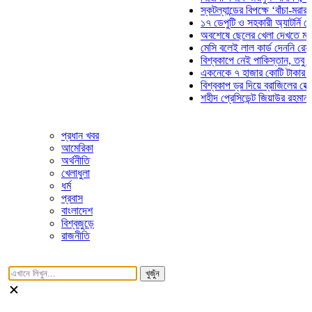
স্কটল্যান্ডের বিপক্ষে ‘বাঁচা-মরার লড়াই
১৭ ডেপুটি ও সহকারী অ্যাটর্নি জেনারেল
অবশেষে ছেলের খেলা দেখতে মাঠে আস
মেসি বলেই লাল কার্ড দেননি রেফারি! ফা
বিশ্বকাপে নেই পাকিস্তান, তবু প্রতিট
একনেকে ৭ হাজার কোটি টাকার ৫ প্রকল
বিশ্বকাপ ড্র দিয়ে ব্রাজিলের হেক্সা মিশন
শহীদ প্রেসিডেন্ট জিয়াউর রহমান সমাধিতে
প্রধান খবর
আমেরিকা
অর্থনীতি
খেলাধুলা
ধর্ম
প্রবাস
বাংলাদেশ
বিশ্বজুড়ে
রাজনীতি
খুজুঁন