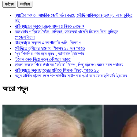
সর্বশেষ
জনপ্রিয়
ন্যাটোর আদলে সামরিক জোট গঠন করছে সৌদি-পাকিস্তান-তুরস্ক, আজ চুক্তি
সই
থাইল্যান্ডের স্কুলে বন্দুক হামলায় নিহত বেড়ে ৭
অন্ধকার গাড়িতে বৈঠক, সত্যিই মোজতবা খামেনি ছিলেন কিনা সন্দিহান
পেজেশকিয়ান
থাইল্যান্ডে স্কুলে এলোপাতাড়ি গুলি, নিহত ৭
সৌদিতে হুথিদের হামলায় শিশুসহ ১১ জন আহত
‘খুব শিগগির শেষ হবে যুদ্ধ’, আশাবাদ ট্রাম্পের
চিকেন নেক নিয়ে নতুন কৌশলে ভারত
হামলা করতে গিয়ে ইরানের ‘ফাঁদে’ ট্রাম্প, পিছু হটলেও ঘটবে চরম পরাজয়
থাইল্যান্ডে স্কুলছাত্রের গুলিতে শিক্ষক নিহত, আহত ১০
নতুন মার্কিন হামলা হলে উপসাগরীয় স্থাপনায় পাল্টা আঘাতের হুঁশিয়ারি ইরানের
আরো পড়ুন