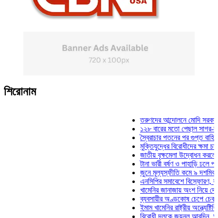
শিরোনাম
তরুণদের আন্দোলনে মোদি সরকার দুর্বল হ
১২৮ বারের মতো পেছাল সাগর-রুনি হত্য
স্বৈরাচার পতনের পর গুপ্ত বাহিনীর আত্মপ্
মুক্তিযুদ্ধের বিরোধীদের ক্ষমা চাইতে হবে:
জাতীয় বৃক্ষমেলা উদ্বোধন করলেন প্রধানম
টানা ভারী বর্ষণ ও পাহাড়ি ঢলে পানিবন্দি চ
জুনে মূল্যস্ফীতি কমে ৯ দশমিক ১৬ শত
এনসিপির সমাবেশে বিস্ফোরণ, যুবলীগের 
খামেনির জানাজায় অংশ নিয়ে দেশে ফিরল
ব্যবসায়ীর অণ্ডকোষ চেপে চেক-স্ট্যাম্প
ইমাম খামেনির রাষ্ট্রীয় অন্ত্যেষ্টিক্রিয়া
বিরোধী দলকে জয়নুল আবদিন, আপনারা 