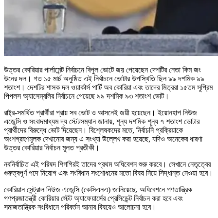
উত্তর কোরিয়ার পার্লামেন্ট নির্বাচনে বিপুল ভোটে জয় পেয়েছেন দেশটির নেতা কিম জং
উনের দল। গত ১৫ মার্চ অনুষ্ঠিত এই নির্বাচনে ভোটার উপস্থিতি ছিল ৯৯ দশমিক ৯৯
শতাংশ। দেশটির শাসক দল ওয়ার্কার্স পার্টি অব কোরিয়া এবং তাদের মিত্ররা ১৫তম সুপ্রিম
পিপলস অ্যাসেম্বলির নির্বাচনে পেয়েছে ৯৯ দশমিক ৯৩ শতাংশ ভোট।
রাষ্ট্র-সমর্থিত প্রার্থীরা প্রায় সব ভোট ও আসনেই জয়ী হয়েছেন। ইয়োনহাপ নিউজ
এজেন্সি ও সংবাদমাধ্যম দ্য স্টেটসম্যান জানায়, শূন্য দশমিক শূন্য ৭ শতাংশ ভোটার
প্রার্থীদের বিরুদ্ধে ভোট দিয়েছেন। বিশ্লেষকদের মতে, নির্বাচনি প্রক্রিয়াকে
অংশগ্রহণমূলক দেখানোর জন্য এ সংখ্যা উল্লেখ করা হয়েছে, যদিও অনেকের ধারণা
উত্তর কোরিয়ার নির্বাচন মূলত প্রতীকী।
নবনির্বাচিত এই পরিষদ শিগগিরই তাদের প্রথম অধিবেশন শুরু করবে। সেখানে নেতৃত্বের
গুরুত্বপূর্ণ পদে নিয়োগ এবং সংবিধান সংশোধনের মতো বিষয় নিয়ে সিদ্ধান্ত নেওয়া হবে।
কোরিয়ান সেন্ট্রাল নিউজ এজেন্সি (কেসিএনএ) জানিয়েছে, অধিবেশনে গণতান্ত্রিক
গণপ্রজাতন্ত্রী কোরিয়ার স্টেট অ্যাফেয়ার্সের প্রেসিডেন্ট নির্বাচন করা হবে এবং
সমাজতান্ত্রিক সংবিধানে পরিবর্তন আনার বিষয়েও আলোচনা হবে।