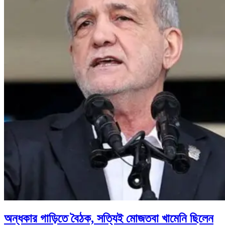
অন্ধকার গাড়িতে বৈঠক, সত্যিই মোজতবা খামেনি ছিলেন