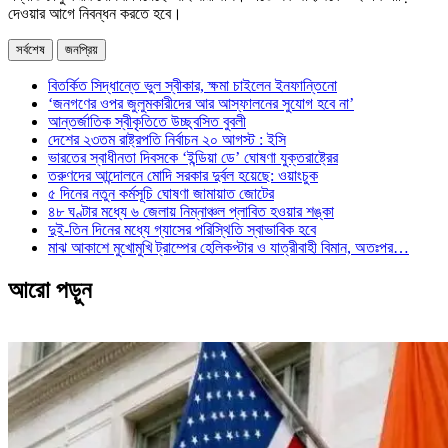
দেওয়ার আগে নিবন্ধন করতে হবে।
সর্বশেষ
জনপ্রিয়
বিতর্কিত সিদ্ধান্তে ভুল স্বীকার, ক্ষমা চাইলেন ইনফান্তিনো
‘জনগণের ওপর জুলুমকারীদের আর আস্ফালনের সুযোগ হবে না’
আন্তর্জাতিক স্বীকৃতিতে উচ্ছ্বসিত বুবলী
দেশের ২৩তম রাষ্ট্রপতি নির্বাচন ২০ আগস্ট : ইসি
ভারতের স্বাধীনতা দিবসকে ‘ইন্ডিয়া ডে’ ঘোষণা যুক্তরাষ্ট্রের
তরুণদের আন্দোলনে মোদি সরকার দুর্বল হয়েছে: ওয়াংচুক
৫ দিনের নতুন কর্মসূচি ঘোষণা জামায়াত জোটের
৪৮ ঘণ্টার মধ্যে ৬ জেলায় নিম্নাঞ্চল প্লাবিত হওয়ার শঙ্কা
দুই-তিন দিনের মধ্যে গ্যাসের পরিস্থিতি স্বাভাবিক হবে
মাঝ আকাশে মুখোমুখি ট্রাম্পের হেলিকপ্টার ও যাত্রীবাহী বিমান, অতঃপর…
আরো পড়ুন