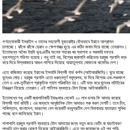
গণহত্যাকারী ইসরাইল ও তাদের সহযোগী যুক্তরাষ্ট্র যৌথভাবে ইরানে আগ্রাসন
চালাচ্ছে। ঝাঁকে ঝাঁকে ড্রোন ও ক্ষেপণাস্ত্র ছুড়ে এর কঠিন জবাব দিয়ে যাচ্ছে তেহরানও।
ইতোমধ্যে অবৈধ ইহুদি ভূখণ্ডটির অনেক শহরের বহু স্থাপনা ও সরকারি দফতর
ধ্বংসস্তূপে পরিণত হয়েছে। শুধু তাই নয়, বিশ্বের জ্বালানি করিডোর হরমুজ প্রণালি বন্ধ
করে দিয়ে বিশ্ববাজারে আগুন লাগিয়ে দিয়েছে আয়াতুল্লাহ মোজতবা খামেনির দেশ।
এতে বাজিমাত করেছে ইরানের ইসলামি বিপ্লবী গার্ড কর্পস (আইআরজিসি)। ঘুরে যাচ্ছে
যুদ্ধের মোড়। হরমুজ প্রণালি এতো গুরুত্বপূর্ণ সমুদ্রপথ, যা দিয়ে বিশ্বের এক-পঞ্চমাংশ
তেল ও এক-তৃতীয়াংশ প্রাকৃতিক গ্যাস পরিবাহিত হয়। এটি বন্ধ করে যুদ্ধের নাটাইয়ের
নিয়ন্ত্রণ নিয়েছে তেহরান। এই পানিপথ ব্যবহারে টোল নিচ্ছে আইআরজিসি।
ইতোমধ্যে শুধু একটি জ্বালানিবাহী ট্যাঙ্কার থেকেই ২০ লাখ ডলার ফি আদায় করেছে
বিপ্লবী গার্ড বাহিনী। এর মাধ্যমে আনুষ্ঠানিক টোল আদায়ও শুরু করল দেশটি। তবে চীন,
পাকিস্তান, বাংলাদেশ, ভারতসহ বেশ কয়েকটি বন্ধুপ্রতীম দেশ বিনাবাধায় যাতায়াত সুবিধা
পাচ্ছে বলে জানিয়েছে ইরান।
পাশাপাশি হরজুম প্রণালি ব্যবহারে টোল আদায়ের জন্য নতুন করে ভেটিং বা যাচাইকরণ
পদ্ধতি চালু করার ঘোষণা দিয়েছে আইআরজিসি। এতে সব জাহাজকে ওই পথ পাড়ি