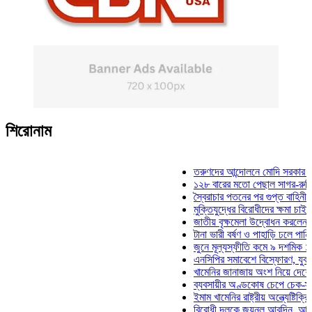
শিরোনাম
তরুণদের আন্দোলনে মোদি সরকার দুর্বল হয়
১২৮ বারের মতো পেছাল সাগর-রুনি হত্যা 
স্বৈরাচার পতনের পর গুপ্ত বাহিনীর আত্মপ্রক
মুক্তিযুদ্ধের বিরোধীদের ক্ষমা চাইতে হবে: ম
জাতীয় বৃক্ষমেলা উদ্বোধন করলেন প্রধানমন্
টানা ভারী বর্ষণ ও পাহাড়ি ঢলে পানিবন্দি চট্
জুনে মূল্যস্ফীতি কমে ৯ দশমিক ১৬ শতা
এনসিপির সমাবেশে বিস্ফোরণ, যুবলীগের দু
খামেনির জানাজায় অংশ নিয়ে দেশে ফিরলেন
ব্যবসায়ীর অণ্ডকোষ চেপে চেক-স্ট্যাম্পে 
ইমাম খামেনির রাষ্ট্রীয় অন্ত্যেষ্টিক্রিয়ায় 
বিরোধী দলকে জয়নুল আবদিন, আপনারা ৭১