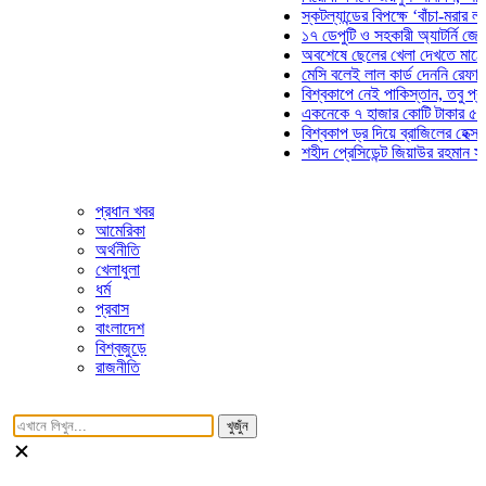
স্কটল্যান্ডের বিপক্ষে ‘বাঁচা-মরার লড়াইয়ে
১৭ ডেপুটি ও সহকারী অ্যাটর্নি জেনারেলে
অবশেষে ছেলের খেলা দেখতে মাঠে আসছে
মেসি বলেই লাল কার্ড দেননি রেফারি! ফাউল
বিশ্বকাপে নেই পাকিস্তান, তবু প্রতিটি 
একনেকে ৭ হাজার কোটি টাকার ৫ প্রকল্প
বিশ্বকাপ ড্র দিয়ে ব্রাজিলের হেক্সা মিশন শ
শহীদ প্রেসিডেন্ট জিয়াউর রহমান সমাধিতে 
প্রধান খবর
আমেরিকা
অর্থনীতি
খেলাধুলা
ধর্ম
প্রবাস
বাংলাদেশ
বিশ্বজুড়ে
রাজনীতি
খুজুঁন