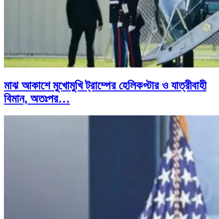
মাঝ আকাশে মুখোমুখি ট্রাম্পের হেলিকপ্টার ও যাত্রীবাহী
বিমান, অতঃপর…