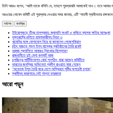
তিনি আরও বলেন, ‘আমি তাকে বলিনি যে, তাহলে পুরস্কারটা আমাকেই দাও। তবে আমার ম
নরওয়ের নোবেল কমিটি এই পুরস্কার দেওয়ার সময় জানায়, এটি ‘সাহসী স্বাধীনতার রক্ষকদের’ স
সর্বশেষ
জনপ্রিয়
ইউরোপজুড়ে তীব্র তাপপ্রবাহ: জ্বালানি সংকট ও কৃষিতে ব্যাপক ক্ষতির আশঙ্কা
যুক্তরাষ্ট্রে গুলিতে হামলাকারীসহ নিহত ৩
খামেনির সঙ্গে যোগাযোগ নিয়ে যা জানালেন পেজেশকিয়ান
চাঁদে আছড়ে পড়ল ইলন মাস্কের প্রতিষ্ঠানের তৈরি রকেট
হরমুজ প্রণালিতে আবারও ট্যাংকার বিস্ফোরণ
রাজধানীতে দুই মেগা কনসার্ট আজ
চলচ্চিত্র সার্টিফিকেশন বোর্ড পুনর্গঠন, যারা আছেন কমিটিতে
ভারতের জনপ্রিয় অভিনেতা প্রদীপ রাওয়াত মারা গেছেন
‘অহেতুক ইস্যু তৈরি করে দেশে অস্থিরতা সৃষ্টির অপচেষ্টা চলছে’
স্বামীসহ কারাগারে সেই শান্তা ফারজানা
আরো পড়ুন