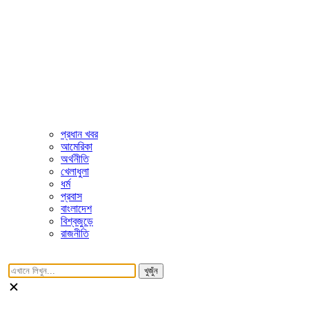
প্রধান খবর
আমেরিকা
অর্থনীতি
খেলাধুলা
ধর্ম
প্রবাস
বাংলাদেশ
বিশ্বজুড়ে
রাজনীতি
খুজুঁন