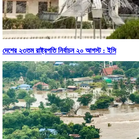
দেশের ২৩তম রাষ্ট্রপতি নির্বাচন ২০ আগস্ট : ইসি