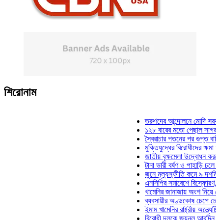
শিরোনাম
তরুণদের আন্দোলনে মোদি সরকার দুর্বল
১২৮ বারের মতো পেছাল সাগর-রুনি হ
স্বৈরাচার পতনের পর গুপ্ত বাহিনীর আত্
মুক্তিযুদ্ধের বিরোধীদের ক্ষমা চাইতে হ
জাতীয় বৃক্ষমেলা উদ্বোধন করলেন প্রধা
টানা ভারী বর্ষণ ও পাহাড়ি ঢলে পানিবন্দ
জুনে মূল্যস্ফীতি কমে ৯ দশমিক ১৬
এনসিপির সমাবেশে বিস্ফোরণ, যুবলীগে
খামেনির জানাজায় অংশ নিয়ে দেশে ফি
ব্যবসায়ীর অণ্ডকোষ চেপে চেক-স্ট্যা
ইমাম খামেনির রাষ্ট্রীয় অন্ত্যেষ্টিক্র
বিরোধী দলকে জয়নুল আবদিন, আপনার