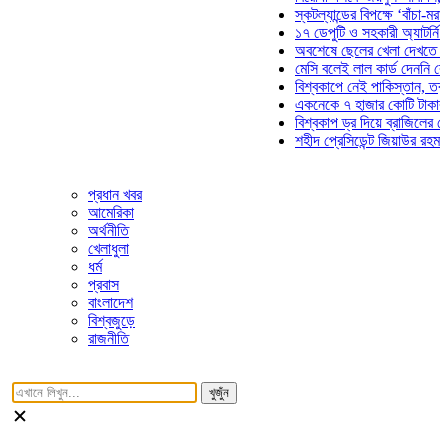
স্কটল্যান্ডের বিপক্ষে ‘বাঁচা-মরার ল
১৭ ডেপুটি ও সহকারী অ্যাটর্নি জেনা
অবশেষে ছেলের খেলা দেখতে মাঠে 
মেসি বলেই লাল কার্ড দেননি রেফারি!
বিশ্বকাপে নেই পাকিস্তান, তবু প্রত
একনেকে ৭ হাজার কোটি টাকার ৫ প্র
বিশ্বকাপ ড্র দিয়ে ব্রাজিলের হেক্সা ম
শহীদ প্রেসিডেন্ট জিয়াউর রহমান সমাধ
প্রধান খবর
আমেরিকা
অর্থনীতি
খেলাধুলা
ধর্ম
প্রবাস
বাংলাদেশ
বিশ্বজুড়ে
রাজনীতি
খুজুঁন