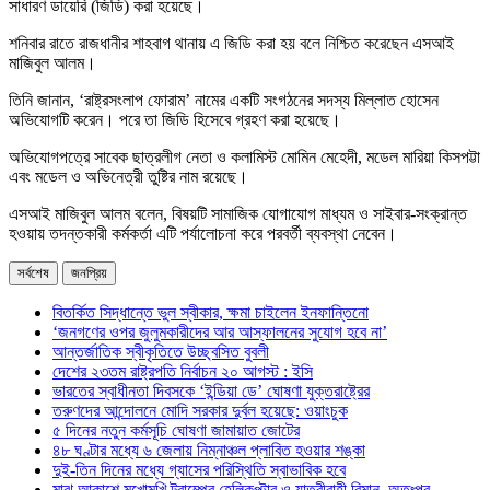
সাধারণ ডায়েরি (জিডি) করা হয়েছে।
শনিবার রাতে রাজধানীর শাহবাগ থানায় এ জিডি করা হয় বলে নিশ্চিত করেছেন এসআই
মাজিবুল আলম।
তিনি জানান, ‘রাষ্ট্রসংলাপ ফোরাম’ নামের একটি সংগঠনের সদস্য মিল্লাত হোসেন
অভিযোগটি করেন। পরে তা জিডি হিসেবে গ্রহণ করা হয়েছে।
অভিযোগপত্রে সাবেক ছাত্রলীগ নেতা ও কলামিস্ট মোমিন মেহেদী, মডেল মারিয়া কিসপট্টা
এবং মডেল ও অভিনেত্রী তুষ্টির নাম রয়েছে।
এসআই মাজিবুল আলম বলেন, বিষয়টি সামাজিক যোগাযোগ মাধ্যম ও সাইবার-সংক্রান্ত
হওয়ায় তদন্তকারী কর্মকর্তা এটি পর্যালোচনা করে পরবর্তী ব্যবস্থা নেবেন।
সর্বশেষ
জনপ্রিয়
বিতর্কিত সিদ্ধান্তে ভুল স্বীকার, ক্ষমা চাইলেন ইনফান্তিনো
‘জনগণের ওপর জুলুমকারীদের আর আস্ফালনের সুযোগ হবে না’
আন্তর্জাতিক স্বীকৃতিতে উচ্ছ্বসিত বুবলী
দেশের ২৩তম রাষ্ট্রপতি নির্বাচন ২০ আগস্ট : ইসি
ভারতের স্বাধীনতা দিবসকে ‘ইন্ডিয়া ডে’ ঘোষণা যুক্তরাষ্ট্রের
তরুণদের আন্দোলনে মোদি সরকার দুর্বল হয়েছে: ওয়াংচুক
৫ দিনের নতুন কর্মসূচি ঘোষণা জামায়াত জোটের
৪৮ ঘণ্টার মধ্যে ৬ জেলায় নিম্নাঞ্চল প্লাবিত হওয়ার শঙ্কা
দুই-তিন দিনের মধ্যে গ্যাসের পরিস্থিতি স্বাভাবিক হবে
মাঝ আকাশে মুখোমুখি ট্রাম্পের হেলিকপ্টার ও যাত্রীবাহী বিমান, অতঃপর…