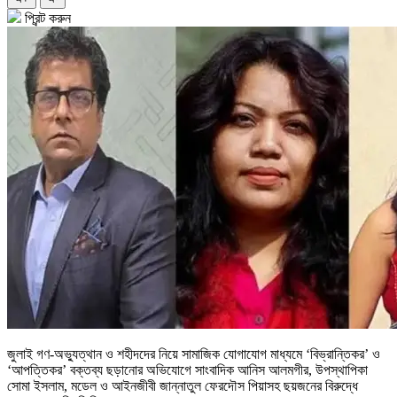
প্রিন্ট করুন
জুলাই গণ-অভ্যুত্থান ও শহীদদের নিয়ে সামাজিক যোগাযোগ মাধ্যমে ‘বিভ্রান্তিকর’ ও
‘আপত্তিকর’ বক্তব্য ছড়ানোর অভিযোগে সাংবাদিক আনিস আলমগীর, উপস্থাপিকা
সোমা ইসলাম, মডেল ও আইনজীবী জান্নাতুল ফেরদৌস পিয়াসহ ছয়জনের বিরুদ্ধে